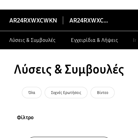
AR24RXWXCWKN
AR24RXWXCWKN
Λύσεις & Συμβουλές
Εγχειρίδια & Λήψεις
In
Λύσεις & Συμβουλές
Όλα
Συχνές Ερωτήσεις
Βίντεο
Φίλτρο