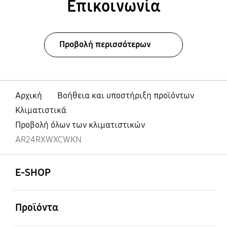
Επικοινωνία
Προβολή περισσότερων
Αρχική
Βοήθεια και υποστήριξη προϊόντων
Κλιματιστικά
Προβολή όλων των κλιματιστικών
AR24RXWXCWKN
Ανοίξτε
Footer Navigation
E-SHOP
Ανοίξτε
Προϊόντα
Ανοίξτε