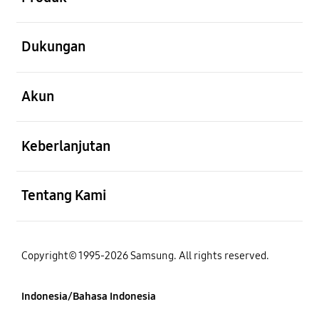
Buka
Dukungan
Buka
Akun
Buka
Keberlanjutan
Buka
Tentang Kami
Copyright© 1995-2026 Samsung. All rights reserved.
Indonesia/Bahasa Indonesia