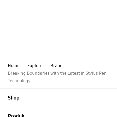
Home
Explore
Brand
Breaking Boundaries with the Latest in Stylus Pen
Technology
Buka
Footer Navigation
Shop
Buka
Produk