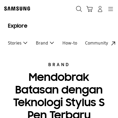
Skip
to
Cari
Troli
Login
Navigation
content
Explore
Stories
Brand
How-to
Community
BRAND
Mendobrak
Batasan dengan
Teknologi Stylus S
Pen Terbaru