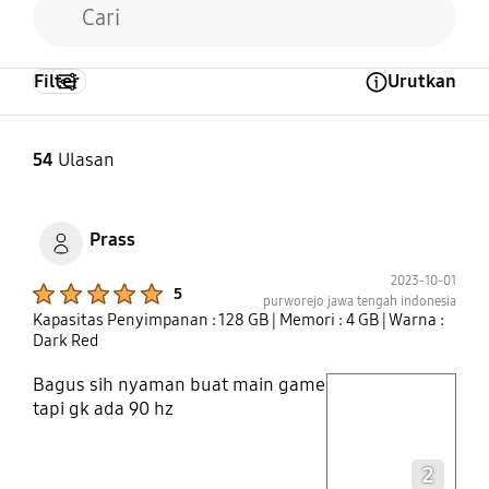
Filter
Urutkan
Open Tooltip Layer
54
Ulasan
Prass
2023-10-01
Product Ratings :
5
purworejo jawa tengah indonesia
Kapasitas Penyimpanan : 128 GB
| Memori : 4 GB
| Warna :
Dark Red
Bagus sih nyaman buat main game
play video
tapi gk ada 90 hz
Layer popup open
2