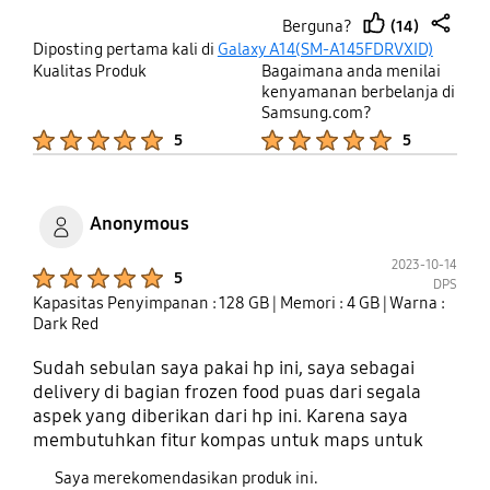
ada lensa ultra wide yg fokus lensanya bisa
(14)
Berguna?
meluas, jadi foto sama teman2 bisa berbanyak.
thumb
share
Diposting pertama kali di
Galaxy A14(SM-A145FDRVXID)
Sudah dapat android terbaru dari awal buka dus
up
Kualitas Produk
Bagaimana anda menilai
nya, waw! Mantap!
kenyamanan berbelanja di
Samsung.com?
Product Ratings :
Product Ratings :
5
5
Anonymous
2023-10-14
Product Ratings :
5
DPS
Kapasitas Penyimpanan : 128 GB
| Memori : 4 GB
| Warna :
Dark Red
Sudah sebulan saya pakai hp ini, saya sebagai
delivery di bagian frozen food puas dari segala
aspek yang diberikan dari hp ini. Karena saya
membutuhkan fitur kompas untuk maps untuk
mencari alamat pelanggan & kamera untuk
Saya merekomendasikan produk ini.
laporan pengiriman. Buka aplikasi sosmed macam