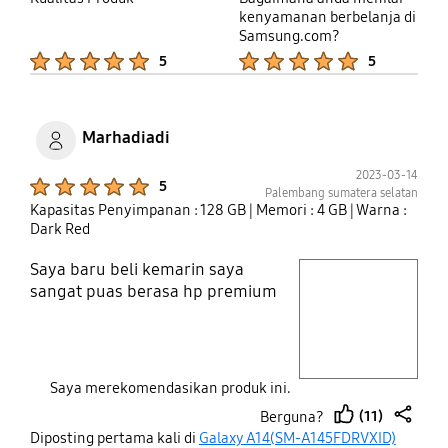
karena hp ini tanpa fitur stabilizer (OIS). Sementara
kenyamanan berbelanja di
dari sisi harga, menurut saya terjangkau untuk
Samsung.com?
kategori hp mid range.
Product Ratings :
Product Ratings :
5
5
Marhadiadi
2023-03-14
Product Ratings :
5
Palembang sumatera selatan
Kapasitas Penyimpanan : 128 GB
| Memori : 4 GB
| Warna :
Dark Red
Saya baru beli kemarin saya
play video
sangat puas berasa hp premium
Layer popup open
Saya merekomendasikan produk ini.
(11)
Berguna?
thumb
share
Diposting pertama kali di
Galaxy A14(SM-A145FDRVXID)