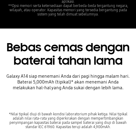
aplikasi.
**Opsi memori serta ketersediaan dapat berbeda-beda tergantung negara,
wilayah, atau operator. Kapasitas memori yang tersedia bergantung pada
sistem yang telah dimuat sebelumnya.
Bebas cemas dengan
baterai tahan lama
Galaxy A14 siap menemani Anda dari pagi hingga malam hari.
Baterai 5,000mAh (tipikal)* akan menemani Anda
melakukan hal-hal yang Anda sukai dengan lebih lama.
*Nilai tipikal diuji di bawah kondisi laboratorium pihak ketiga. Nilai tipikal
adalah nilai rata-rata yang diperkirakan dengan mempertimbangkan
penyimpangan kapasitas baterai pada sampel baterai yang diuji di bawah
standar IEC 61960. Kapasitas teruji adalah 4,900mAh.