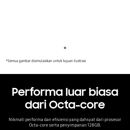
Indicator 1
*Semua gambar disimulasikan untuk tujuan ilustrasi.
Performa luar biasa
dari Octa-core
Nikmati performa dan efisiensi yang dahsyat dari prosesor
Octa-core serta penyimpanan 128GB.