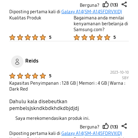
(13)
Berguna?
IG, WA, FB & Tiktok gak masalah, lancar2 saja. Dari
thumb
share
Diposting pertama kali di
Galaxy A14(SM-A145FDRVXID)
segi harga menurut saya terjangkau lah. Terima
up
Kualitas Produk
Bagaimana anda menilai
kasih samsung.
kenyamanan berbelanja di
Samsung.com?
Product Ratings :
Product Ratings :
5
5
Reids
2023-10-10
Product Ratings :
5
SBY
Kapasitas Penyimpanan : 128 GB
| Memori : 4 GB
| Warna :
Dark Red
Dahulu kala disebeutkan
pembelsjskndkbdkhdkdbjdjdj
Saya merekomendasikan produk ini.
(13)
Berguna?
thumb
share
Diposting pertama kali di
Galaxy A14(SM-A145FDRVXID)