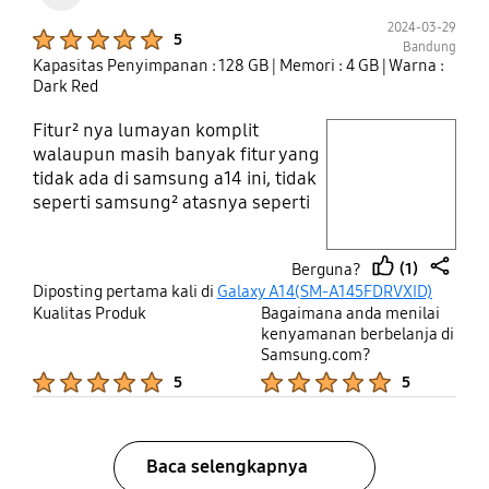
2024-03-29
Product Ratings :
5
Bandung
Kapasitas Penyimpanan : 128 GB
| Memori : 4 GB
| Warna :
Dark Red
Fitur² nya lumayan komplit
play video
walaupun masih banyak fitur yang
tidak ada di samsung a14 ini, tidak
Layer popup open
seperti samsung² atasnya seperti
a35 a54 dll.
(1)
Berguna?
thumb
share
Diposting pertama kali di
Galaxy A14(SM-A145FDRVXID)
up
Kualitas Produk
Bagaimana anda menilai
kenyamanan berbelanja di
Samsung.com?
Product Ratings :
Product Ratings :
5
5
Baca selengkapnya