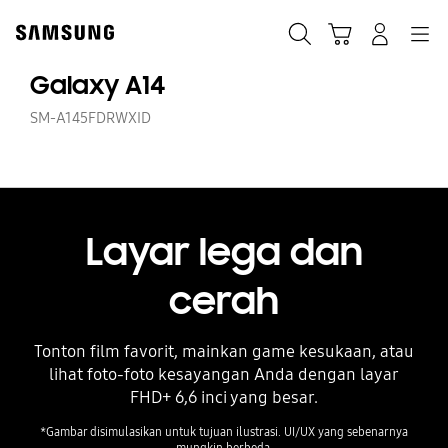
Skip
to
Cari
Troli
Login
Navigation
content
Galaxy A14
SM-A145FDRWXID
Layar lega dan
cerah
Tonton film favorit, mainkan game kesukaan, atau
lihat foto-foto kesayangan Anda dengan layar
FHD+ 6,6 inci yang besar.
*Gambar disimulasikan untuk tujuan ilustrasi. UI/UX yang sebenarnya
mungkin berbeda.