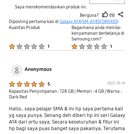
Saya merekomendasikan produk ini.
(1)
Berguna?
thumb
share
Diposting pertama kali di
Galaxy A14(SM-A145FDRVXID)
up
Kualitas Produk
Bagaimana anda menilai
kenyamanan berbelanja di
Samsung.com?
Product Ratings :
Product Ratings :
1
1
Anonymous
Product Ratings :
2023-10-14
5
Kapasitas Penyimpanan : 128 GB
| Memori : 4 GB
| Warna :
Dark Red
Hallo.. saya pelajar SMA & ini hp saya pertama kali
yg saya punya. Senang deh diberi hp ini seri Galaxy
A14 dari ortu saya. Secara keseluruhan & fitur ini
hp bagi saya puas banget saya pakainya. Terutama