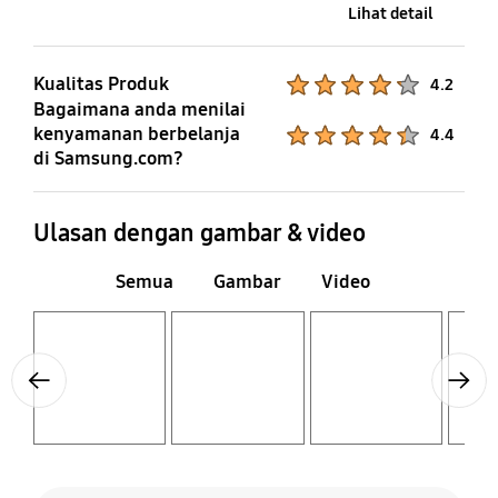
Lihat detail
No
Kualitas Produk
Product Ratings :
4.2
Bagaimana anda menilai
kenyamanan berbelanja
Product Ratings :
4.4
di Samsung.com?
Ulasan dengan gambar & video
Semua
Gambar
Video
Layer popup open
Layer popup open
Layer popup open
Layer popup open
Previous
Next