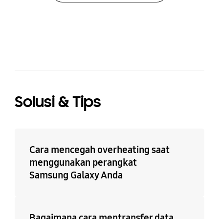
bazaarvoice Certification Label
Solusi & Tips
Cara mencegah overheating saat
menggunakan perangkat
Samsung Galaxy Anda
Bagaimana cara mentransfer data