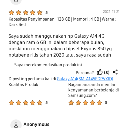
Product Ratings :
2023-11-21
5
Kapasitas Penyimpanan : 128 GB
| Memori : 4 GB
| Warna :
Dark Red
Saya sudah menggunakan hp Galaxy A14 4G
dengan ram 6 GB ini dalam beberapa bulan,
meskipun menggunakan chipset Exynos 850 yg
notabene rilis tahun 2020 lalu, saya rasa sudah
mencukupi untuk saya dengan penggunaan
Saya merekomendasikan produk ini.
harian. Oh ya satu lagi, untuk kamera menurut
(8)
Berguna?
saya puas banget dengan hasilnya, sampai-
thumb
share
Diposting pertama kali di
Galaxy A14(SM-A145FDRVXID)
sampai dari teman-teman saya pada bilang,
up
Kualitas Produk
Bagaimana anda menilai
bahwa saya menggunakan hp seri flagship.
kenyamanan berbelanja di
Samsung.com?
Product Ratings :
Product Ratings :
5
5
Anonymous