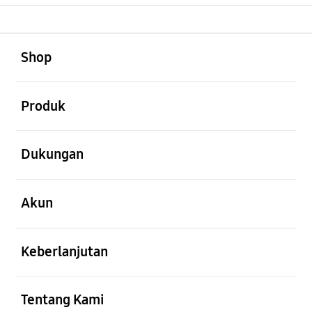
Buka
Footer Navigation
Shop
Buka
Produk
Buka
Dukungan
Buka
Akun
Buka
Keberlanjutan
Buka
Tentang Kami