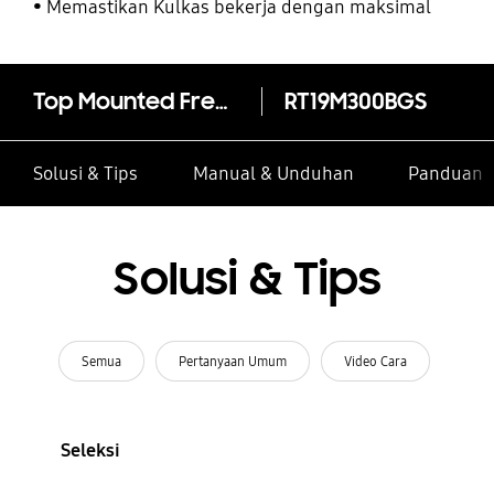
Memastikan Kulkas bekerja dengan maksimal
Top Mounted Freezer Digital Inverter Technology 216L
RT19M300BGS
Solusi & Tips
Manual & Unduhan
Panduan I
Solusi & Tips
Semua
Pertanyaan Umum
Video Cara
Seleksi