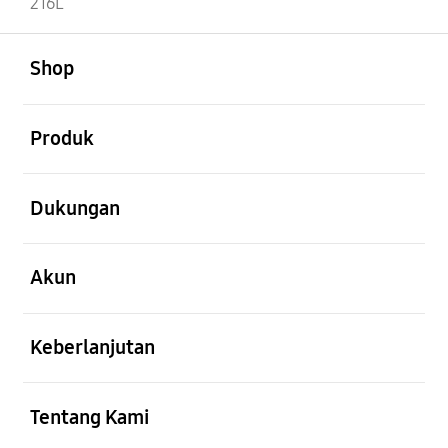
216L
Buka
Footer Navigation
Shop
Buka
Produk
Buka
Dukungan
Buka
Akun
Buka
Keberlanjutan
Buka
Tentang Kami