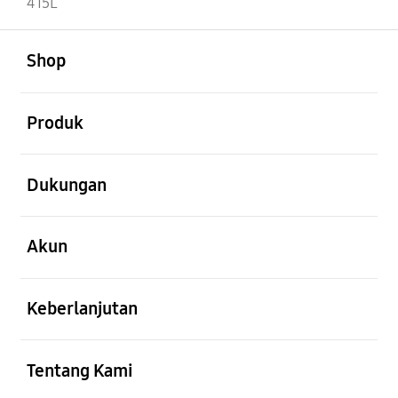
415L
Buka
Footer Navigation
Shop
Buka
Produk
Buka
Dukungan
Buka
Akun
Buka
Keberlanjutan
Buka
Tentang Kami