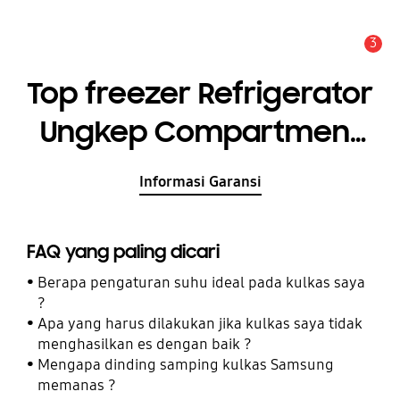
3
Pemberitahuan
Top freezer Refrigerator
Ungkep Compartment
415L
Informasi Garansi
FAQ yang paling dicari
Berapa pengaturan suhu ideal pada kulkas saya
?
Apa yang harus dilakukan jika kulkas saya tidak
menghasilkan es dengan baik ?
Mengapa dinding samping kulkas Samsung
memanas ?