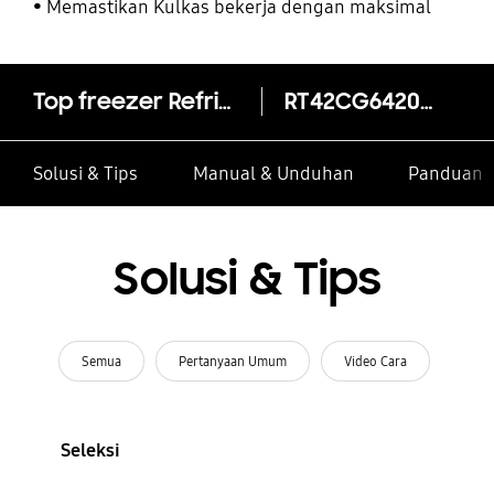
Memastikan Kulkas bekerja dengan maksimal
Top freezer Refrigerator Ungkep Compartment 415L
RT42CG6420B1
Solusi & Tips
Manual & Unduhan
Panduan I
Solusi & Tips
Semua
Pertanyaan Umum
Video Cara
Seleksi