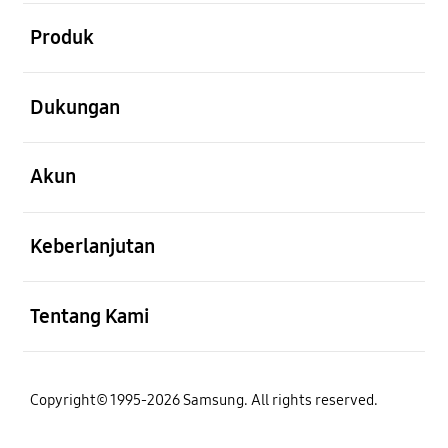
Buka
Produk
Buka
Dukungan
Buka
Akun
Buka
Keberlanjutan
Buka
Tentang Kami
Copyright© 1995-2026 Samsung. All rights reserved.