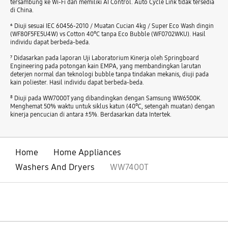
tersambung ke Wi-Fi dan memiliki AI Control. Auto Cycle Link tidak tersedia
di China.
⁶ Diuji sesuai IEC 60456-2010 / Muatan Cucian 4kg / Super Eco Wash dingin
(WF80F5FE5U4W) vs Cotton 40°C tanpa Eco Bubble (WF0702WKU). Hasil
individu dapat berbeda-beda.
⁷ Didasarkan pada laporan Uji Laboratorium Kinerja oleh Springboard
Engineering pada potongan kain EMPA, yang membandingkan larutan
deterjen normal dan teknologi bubble tanpa tindakan mekanis, diuji pada
kain poliester. Hasil individu dapat berbeda-beda.
⁸ Diuji pada WW7000T yang dibandingkan dengan Samsung WW6500K.
Menghemat 50% waktu untuk siklus katun (40℃, setengah muatan) dengan
kinerja pencucian di antara ±5%. Berdasarkan data Intertek.
Home
Home Appliances
Washers And Dryers
WW7400T
Buka
Footer Navigation