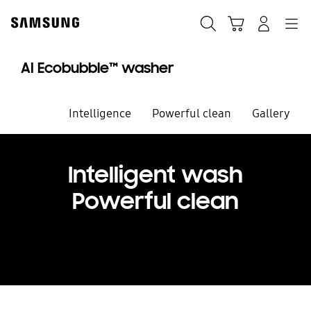
Skip
to
Cari
Troli
Login
Navigation
content
AI Ecobubble™ washer
Intelligence
Powerful clean
Gallery
Intelligent wash
Powerful clean