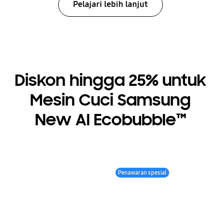
Pelajari lebih lanjut
Diskon hingga 25% untuk
Mesin Cuci Samsung
New AI Ecobubble™
Penawaran spesial
Disc up to 25%! on
the new AI
Ecobubble™
Samsung New AI Ecobubble™