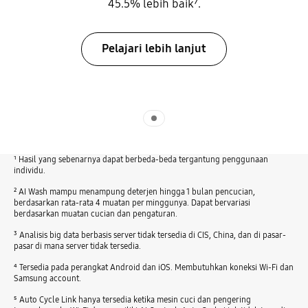
45.5% lebih baik⁷.
Pelajari lebih lanjut
Indicator 1
¹ Hasil yang sebenarnya dapat berbeda-beda tergantung penggunaan
individu.
² AI Wash mampu menampung deterjen hingga 1 bulan pencucian,
berdasarkan rata-rata 4 muatan per minggunya. Dapat bervariasi
berdasarkan muatan cucian dan pengaturan.
³ Analisis big data berbasis server tidak tersedia di CIS, China, dan di pasar-
pasar di mana server tidak tersedia.
⁴ Tersedia pada perangkat Android dan iOS. Membutuhkan koneksi Wi-Fi dan
Samsung account.
⁵ Auto Cycle Link hanya tersedia ketika mesin cuci dan pengering