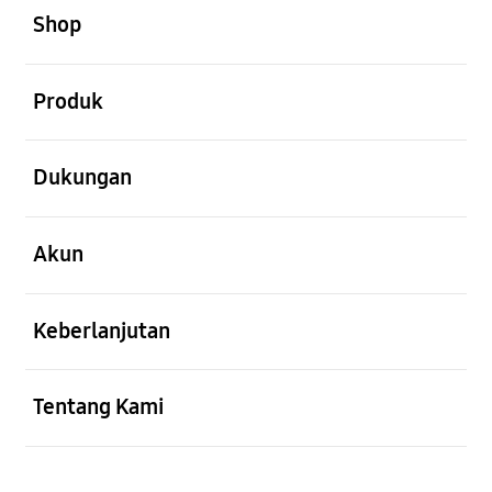
Shop
Menu
Buka
Produk
Buka
Dukungan
Buka
Akun
Buka
Keberlanjutan
Buka
Tentang Kami