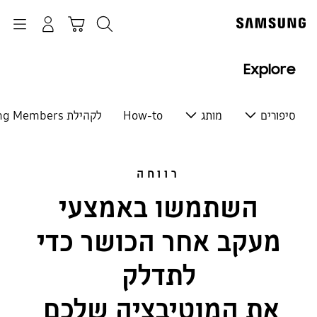
p
o
חיפוש
התחבר
Navigation
עגלת קניות
t
Explore
סיפורים
מותג
How-to
לקהילת Samsung Members
רווחה
השתמשו באמצעי
מעקב אחר הכושר כדי
לתדלק
את המוטיבציה שלכם,