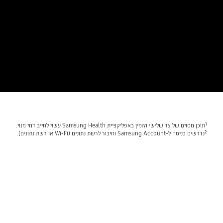
¹תוכן מסוים של צד שלישי הזמין באפליקציית Samsung Health עשוי לחייב דמי מנוי.
²נדרשים כניסה ל-‎Samsung Account וחיבור לרשת נתונים (Wi-Fi או רשת נתונים).