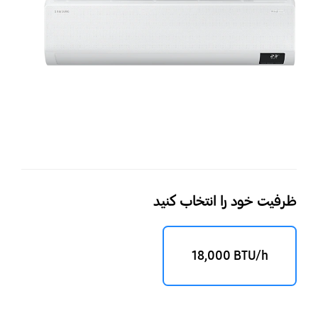
گرم
با
قابل
ee‎
ظرف
000
ظرفیت خود را انتخاب کنید
‎18,000 BTU/h‎