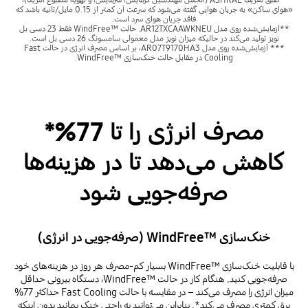
«هوای ساکن» به جریان هوایی گفته می‌شود که سرعت آن کمتر از 0.15 مایل/ثانیه باشد که
فاقد جریان هوای سرد است.
**آزمایش‌شده روی مدل AR12TXCAAWKNEU. حالت WindFree™‎ فقط 23 دسی‌ بل
نویز تولید می‌کند در حالیکه میزان نویز مدل معمولی سامسونگ 26 دسی بل است.
*** آزمایش‌شده روی مدل AR07T9170HA3، بر اساس مصرف انرژی در حالت Fast
Cooling در مقابل حالت خنک‌سازی WindFree™‎.
مصرف انرژی را تا 77%*
کاهش می‌دهد تا در هزینه‌ها
صرفه‌جویی شود
خنک‌سازی WindFree™‎ (صرفه‌جویی در انرژی)
با قابلیت خنک‌سازی WindFree™‎ بسیار کم-مصرف هر روز در هزینه‌های خود
صرفه‌جویی کنید. هنگام کار در حالت WindFree™‎، دستگاه بیرونی حداقل
میزان انرژی را مصرف می‌کند – در مقایسه با حالت Fast Cooling حداکثر 77%
برق کمتری مصرف می‌کند*. بنابراین می‌توانید به راحتی خنک بمانید بدون اینکه