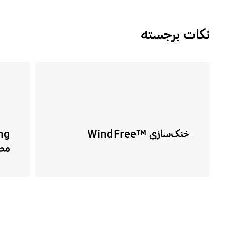
نکات برجسته
خنک‌سازی ™WindFree‎
مص