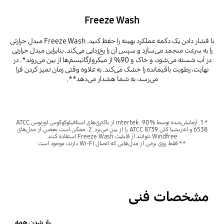
Freeze Wash
با فشار دادن یک دکمه عملکرد بهینه را حفظ کنید. Freeze Wash مبدل حرارتی
را به سرعت منجمد می‌سازد و سپس آن را یخ‌زدایی می‌کند. بنابراین مبدل حرارتی
در آب شسته می‌شود، و خاک و 90% از میکروارگانیسم‌ها از بین می‌روند*. در
نهایت، رطوبت باقیمانده را خشک می‌کند. به علاوه وقتی زمان تمیز کردن فرا
می‌رسد، به شما هشدار می‌دهد**.
* 1. آزمایش‌شده توسط intertek. 90% از باکتری‌های استافیلوکوکوس اورئوس ATCC
6538 و اشریشیا کلی ATCC 8739 را از بین می‌برد. 2. ممکن است بعضی از مدل‌های
Windfree نتوانند از قابلیت Freeze Wash استفاده کنند.
** فقط روی برخی از مدل‌هایی که اتصال Wi-Fi دارند، موجود است
مشخصات فنی
باز شدن همه