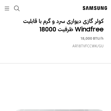
p
p
o
o
جستجو
Navigation
y
t
p
‎کولر گازی دیواری سرد و گرم با قابلیت
Windfree‎ ظرفیت 18000
‎18,000 BTU/h‎
AR18TVFCCWK/GU
‎کولر
گاز
دیوا
سرد
و