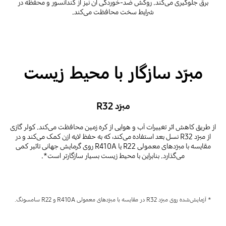
برق جلوگیری می‌کند. روکش ضد-خوردگی آن نیز از کندانسور و محفظه در
شرایط سخت محافظت می‌کند.
مبرّد سازگار با محیط زیست
مبرّد R32
از طریق کاهش اثر تغییرات آب و هوایی از کره زمین محافظت می‌کند. کولر گازی
از مبرّد R32 نسل بعد استفاده می‌کند، که به حفظ لایه ازن کمک می‌کند و در
مقایسه با مبرّدهای معمولی R22 یا R410A روی گرمایش جهانی تاثیر کمی
می‌گذارد. بنابراین با محیط زیست بسیار سازگارتر است*.
* آزمایش‌شده روی مبرّد R32 در مقایسه با مبرّدهای معمولی R410A و R22 سامسونگ.