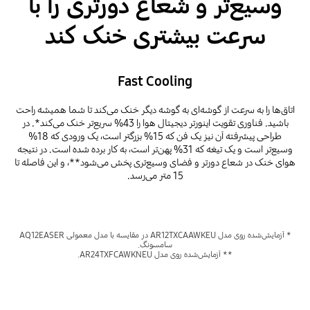
وسیع‌تر و شعاع دورتری را با
سرعت بیشتری خنک کند
Fast Cooling
اتاق‌ها را به سرعت از گوشه‌ای به گوشه دیگر خنک می‌کند تا شما همیشه راحت
باشید. فناوری تقویت اینورتر دیجیتال هوا را 43% سریع‌تر خنک می‌کند*. در
طراحی پیشرفته آن نیز یک فن که 15% بزرگتر است، یک ورودی که 18%
وسیع‌تر است و یک تیغه که 31% پهن‌تر است، به کار برده شده است. در نتیجه
هوای خنک در شعاع دورتر و فضای وسیع‌تری پخش می‌شود**، و این فاصله تا
15 متر می‌رسد.
* آزمایش‌شده روی مدل AR12TXCAAWKEU در مقایسه با مدل معمولی AQ12EASER
سامسونگ.
** آزمایش‌شده روی مدل AR24TXFCAWKNEU.