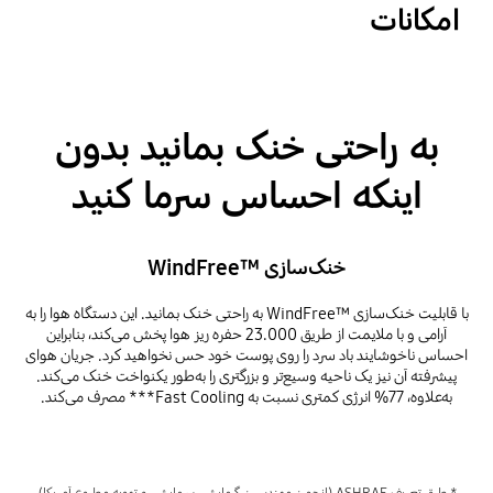
امکانات
به راحتی خنک بمانید بدون
اینکه احساس سرما کنید
خنک‌سازی ™‎WindFree
با قابلیت خنک‌سازی WindFree™‎ به راحتی خنک بمانید. این دستگاه هوا را به
آرامی و با ملایمت از طریق 23.000 حفره ریز هوا پخش می‌کند، بنابراین
احساس ناخوشایند باد سرد را روی پوست خود حس نخواهید کرد. جریان هوای
پیشرفته آن نیز یک ناحیه وسیع‌تر و بزرگتری را به‌طور یکنواخت خنک می‌کند.
به‌علاوه، 77% انرژی کمتری نسبت به Fast Cooling*** مصرف می‌کند.
* طبق تعریف ASHRAE (انجمن مهندسین گرمایش، سرمایش، و تهویه مطبوع آمریکا)،