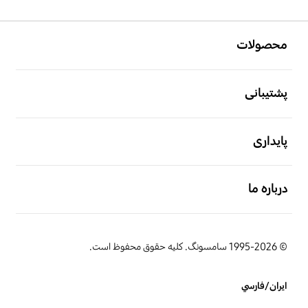
باز کن
Footer Navigation
محصولات
باز کن
پشتیبانی
باز کن
پایداری
باز کن
درباره ما
© 1995-2026 سامسونگ. کلیه حقوق محفوظ است.
ایران/فارسي