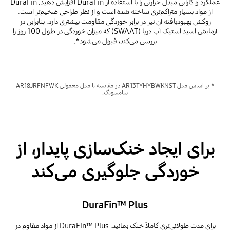
عملکرد و کارآیی مبدل حرارتی را با استفاده از DuraFin افزایش دهید. DuraFin
از مواد بسیار متراکم‌تری ساخته شده است و از نظر طراحی ضخیم‌تر است.
روکش بهبودیافته آن نیز در برابر خوردگی مقاومت بیشتری دارد. بنابراین در
آزمایش اسید استیک آب دریا (SWAAT) که میزان خوردگی در طول 100 روز را
بررسی می‌کند، قبول می‌شود*.
* بر اساس مدل AR13TYHYBWKNST در مقایسه با مدل معمولی AR18JRFNFWK
سامسونگ.
برای ایجاد خنک‌سازی پایدار، از
خوردگی جلوگیری می‌کند
DuraFin™ Plus
برای مدت طولانی‌تری کاملاً خنک بمانید. DuraFin™ Plus از مواد مقاوم در