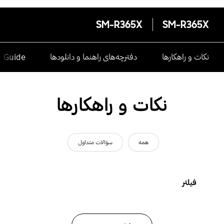
SM-R365X
SM-R365X
نکات و راهکارها
دفترچه‌های راهنما و دانلودها
e Guide
نکات و راهکارها
همه
سؤالات متداول
فیلتر