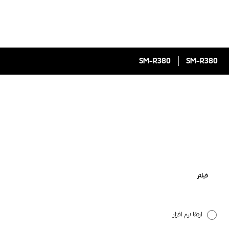
SM-R380
SM-R380
فیلتر
ارتقا نرم افزار