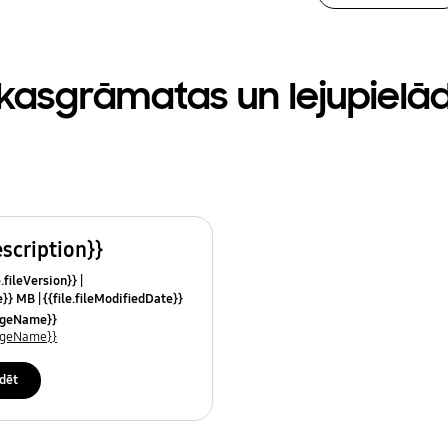
kasgrāmatas un lejupielā
escription}}
e.fileVersion}}
ze}} MB
{{file.fileModifiedDate}}
mes}}
uageName}}
uageName}}
dēt