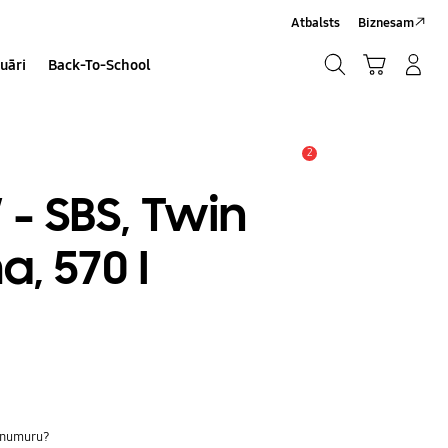
Atbalsts
Biznesam
Meklēt
Grozs
Pieteikšanās/Sign-Up
uāri
Back-To-School
Meklēt
2
Brīdinājums
 SBS, Twin
, 570 l
s numuru?