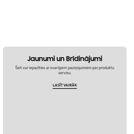
Jaunumi un Brīdinājumi
Šeit var iepazīties ar svarīgiem paziņojumiem par produktu
servisu.
LASĪT VAIRĀK