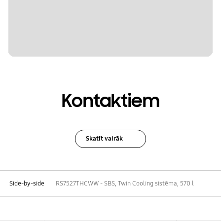
Kontaktiem
Skatīt vairāk
Side-by-side
RS7527THCWW - SBS, Twin Cooling sistēma, 570 l