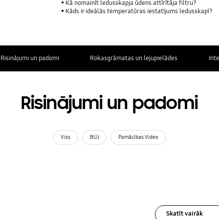
Kā nomainīt ledusskapja ūdens attīrītāja filtru?
Kāds ir ideālās temperatūras iestatījums ledusskapī?
Risinājumi un padomi
Rokasgrāmatas un lejupielādes
Int
Risinājumi un padomi
Viss
BUJ
Pamācības Video
Skatīt vairāk