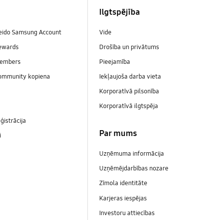
Ilgtspējība
veido Samsung Account
Vide
ewards
Drošība un privātums
embers
Pieejamība
ommunity kopiena
Iekļaujoša darba vieta
Korporatīvā pilsonība
Korporatīvā ilgtspēja
ģistrācija
Par mums
i
Uzņēmuma informācija
Uzņēmējdarbības nozare
Zīmola identitāte
Karjeras iespējas
Investoru attiecības