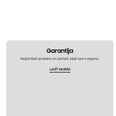
Specifikācijas
Temperatūra
Veiktspēja
OT_Others
Garantija
Reģistrējiet produktu un uzziniet, kāds tam ir segums.
LASĪT VAIRĀK