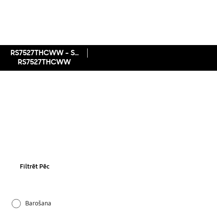
RS7527THCWW - SBS, Twin Cooling sistēma, 570 l
RS7527THCWW
Filtrēt Pēc
Barošana