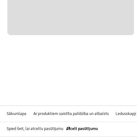
Sākumlapa
Ar produktiem saistīta palīdzība un atbalsts
Ledusskapji
Spied šeit, lai atceltu pasūtījumu
Atcelt pasūtījumu