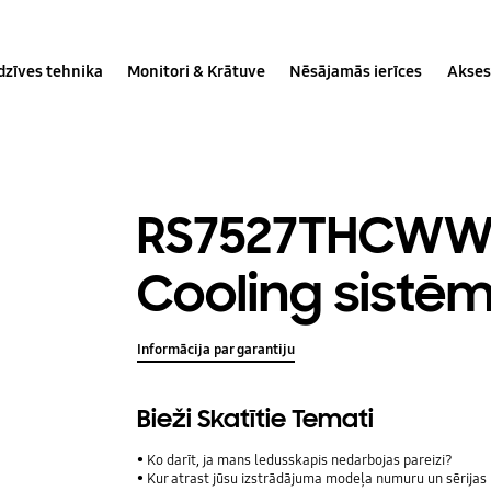
dzīves tehnika
Monitori & Krātuve
Nēsājamās ierīces
Akses
RS7527THCWW -
Cooling sistēma
Informācija par garantiju
Bieži Skatītie Temati
Ko darīt, ja mans ledusskapis nedarbojas pareizi?
Kur atrast jūsu izstrādājuma modeļa numuru un sērija