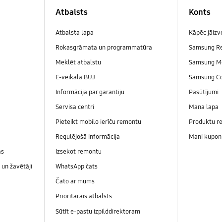
Atbalsts
Konts
Atbalsta lapa
Kāpēc jāiz
Rokasgrāmata un programmatūra
Samsung R
Meklēt atbalstu
Samsung M
E-veikala BUJ
Samsung C
Informācija par garantiju
Pasūtījumi
Servisa centri
Mana lapa
Pieteikt mobilo ierīču remontu
Produktu re
Regulējošā informācija
Mani kupon
as
Izsekot remontu
un žavētāji
WhatsApp čats
Čato ar mums
Prioritārais atbalsts
Sūtīt e-pastu izpilddirektoram