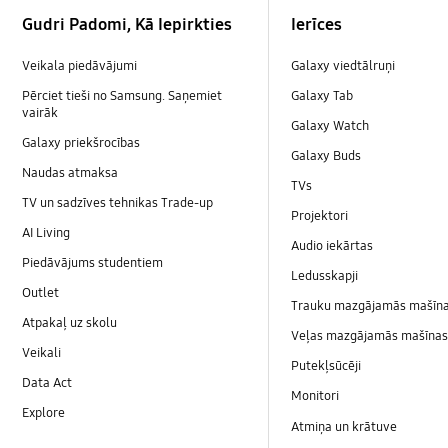
Footer Navigation
Gudri Padomi, Kā Iepirkties
Ierīces
Veikala piedāvājumi
Galaxy viedtālruņi
Pērciet tieši no Samsung. Saņemiet
Galaxy Tab
vairāk
Galaxy Watch
Galaxy priekšrocības
Galaxy Buds
Naudas atmaksa
TVs
TV un sadzīves tehnikas Trade-up
Projektori
AI Living
Audio iekārtas
Piedāvājums studentiem
Ledusskapji
Outlet
Trauku mazgājamās mašīn
Atpakaļ uz skolu
Veļas mazgājamās mašīnas 
Veikali
Putekļsūcēji
Data Act
Monitori
Explore
Atmiņa un krātuve