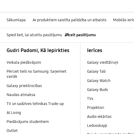
Sākumlapa
Ar produktiem saistīta palīdzība un atbalsts
Mobilās ierī
Spied šeit, lai atceltu pasūtījumu
Atcelt pasūtījumu
Footer Navigation
Gudri Padomi, Kā Iepirkties
Ierīces
Veikala piedāvājumi
Galaxy viedtālruņi
Pērciet tieši no Samsung. Saņemiet
Galaxy Tab
vairāk
Galaxy Watch
Galaxy priekšrocības
Galaxy Buds
Naudas atmaksa
TVs
TV un sadzīves tehnikas Trade-up
Projektori
AI Living
Audio iekārtas
Piedāvājums studentiem
Ledusskapji
Outlet