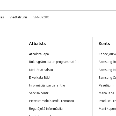
ces
Viedtālrunis
SM-G928X
Atbalsts
Konts
Atbalsta lapa
Kāpēc jāiz
Rokasgrāmata un programmatūra
Samsung R
Meklēt atbalstu
Samsung M
E-veikala BUJ
Samsung C
Informācija par garantiju
Pasūtījumi
Servisa centri
Mana lapa
Pieteikt mobilo ierīču remontu
Produktu re
Regulējošā informācija
Mani kupon