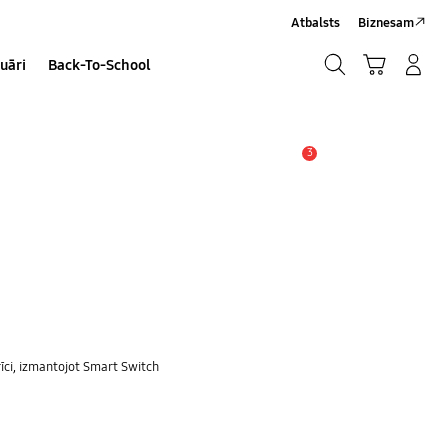
Atbalsts
Biznesam
Meklēt
Grozs
Pieteikšanās/Sign-Up
uāri
Back-To-School
Meklēt
3
Brīdinājums
rīci, izmantojot Smart Switch