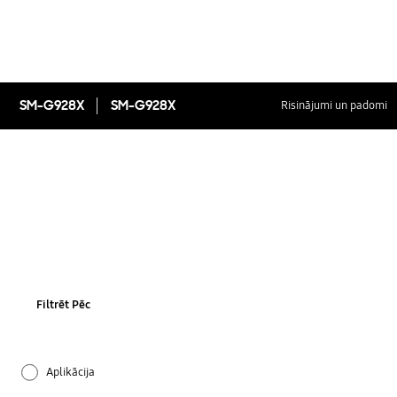
SM-G928X
SM-G928X
Risinājumi un padomi
Filtrēt Pēc
Aplikācija