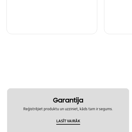
Programmatūras atjaunošana
Rezervēs kopēšana un atgūšana
SNS
Samsung Apps
Tīkls un WiFi
Ziņojumi
Zvanīšana un kontakti
Garantija
Reģistrējiet produktu un uzziniet, kāds tam ir segums.
LASĪT VAIRĀK