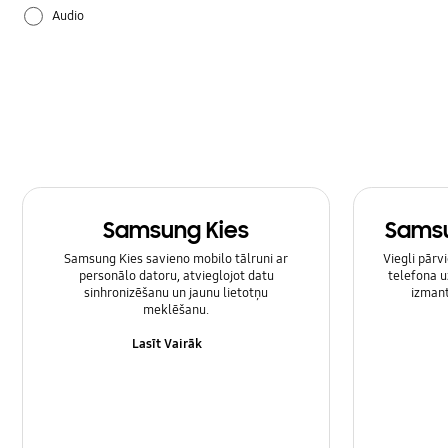
Audio
Barošana
Baterija
Bloķēšana
Bluetooth
Samsung Kies
Samsu
Iekārtas
Samsung Kies savieno mobilo tālruni ar
Viegli pārv
personālo datoru, atvieglojot datu
telefona u
Iestatījumi
sinhronizēšanu un jaunu lietotņu
izmant
meklēšanu.
Kamera
Lasīt Vairāk
Lietošanas pamācība
Multimediji