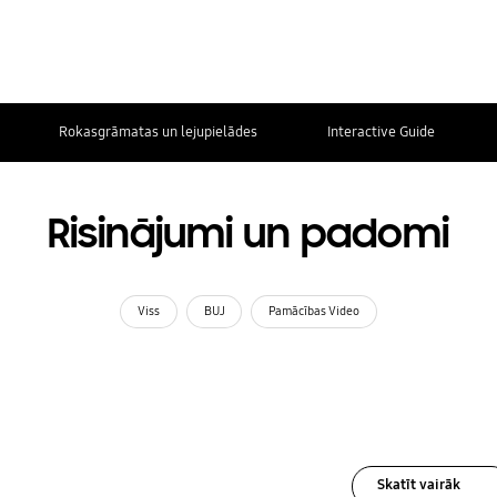
Rokasgrāmatas un lejupielādes
Interactive Guide
Risinājumi un padomi
Viss
BUJ
Pamācības Video
Skatīt vairāk