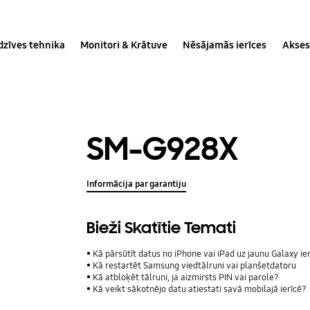
dzīves tehnika
Monitori & Krātuve
Nēsājamās ierīces
Akses
SM-G928X
Informācija par garantiju
Bieži Skatītie Temati
Kā pārsūtīt datus no iPhone vai iPad uz jaunu Galaxy ie
Kā restartēt Samsung viedtālruni vai planšetdatoru
Kā atbloķēt tālruni, ja aizmirsts PIN vai parole?
Kā veikt sākotnējo datu atiestati savā mobilajā ierīcē?