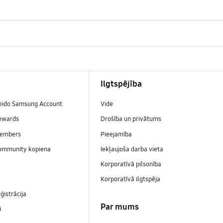
Ilgtspējība
veido Samsung Account
Vide
ewards
Drošība un privātums
embers
Pieejamība
ommunity kopiena
Iekļaujoša darba vieta
Korporatīvā pilsonība
Korporatīvā ilgtspēja
ģistrācija
Par mums
i