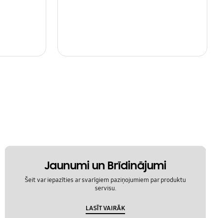
Jaunumi un Brīdinājumi
Šeit var iepazīties ar svarīgiem paziņojumiem par produktu
servisu.
LASĪT VAIRĀK