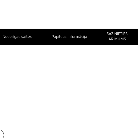
SAZINIETIES
Noderīgas saites
Papildus informācija
AR MUMS