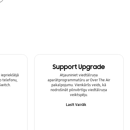
Support Upgrade
 iepriekšējā
Atjauniniet viedtālruņa
o telefonu,
aparātprogrammatūru ar Over The Air
Switch.
pakalpojumu. Vienkāršs veids, kā
nodrošināt pilnvērtīgu viedtālruņa
veiktspēju.
Lasīt Vairāk