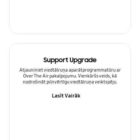
Support Upgrade
Atjauniniet viedtālruņa aparātprogrammatūru ar
Over The Air pakalpojumu. Vienkāršs veids, kā
nodrošināt pilnvērtīgu viedtālruņa veiktspēju.
Lasīt Vairāk