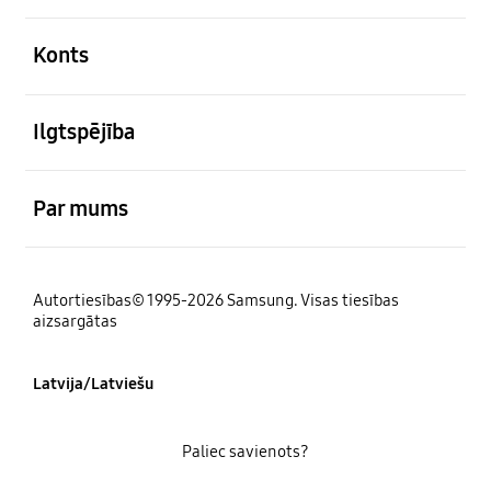
atvērts
Konts
atvērts
Ilgtspējība
atvērts
Par mums
Autortiesības© 1995-2026 Samsung. Visas tiesības
aizsargātas
Latvija/Latviešu
Paliec savienots?