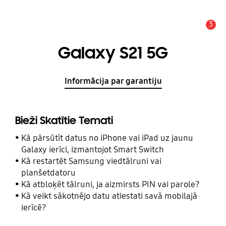
3
Brīdinājums
Galaxy S21 5G
Informācija par garantiju
Bieži Skatītie Temati
Kā pārsūtīt datus no iPhone vai iPad uz jaunu
Galaxy ierīci, izmantojot Smart Switch
Kā restartēt Samsung viedtālruni vai
planšetdatoru
Kā atbloķēt tālruni, ja aizmirsts PIN vai parole?
Kā veikt sākotnējo datu atiestati savā mobilajā
ierīcē?