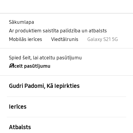
Sākumlapa
Ar produktiem saistīta palīdzība un atbalsts
Mobilās ierīces
Viedtālrunis
Galaxy S21 5G
Spied šeit, lai atceltu pasūtījumu
Atcelt pasūtījumu
atvērts
Footer Navigation
Gudri Padomi, Kā Iepirkties
atvērts
Ierīces
atvērts
Atbalsts