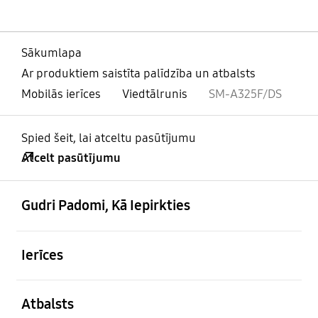
Sākumlapa
Ar produktiem saistīta palīdzība un atbalsts
Mobilās ierīces
Viedtālrunis
SM-A325F/DS
Spied šeit, lai atceltu pasūtījumu
Atcelt pasūtījumu
atvērts
Footer Navigation
Gudri Padomi, Kā Iepirkties
atvērts
Ierīces
atvērts
Atbalsts