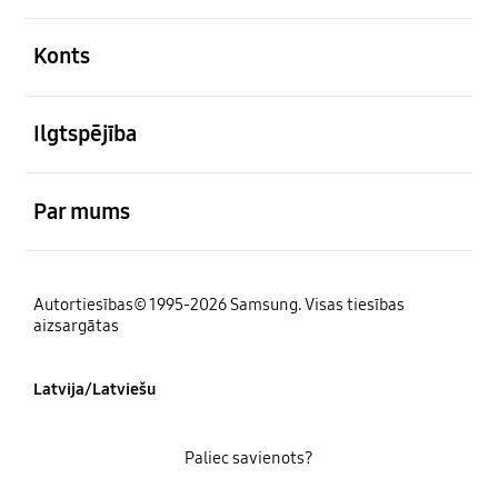
atvērts
Konts
atvērts
Ilgtspējība
atvērts
Par mums
Autortiesības© 1995-2026 Samsung. Visas tiesības
aizsargātas
Latvija/Latviešu
Paliec savienots?