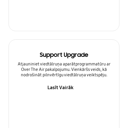
Support Upgrade
Atjauniniet viedtālruņa aparātprogrammatūru ar
Over The Air pakalpojumu. Vienkāršs veids, kā
nodrošināt pilnvērtīgu viedtālruņa veiktspēju.
Lasīt Vairāk