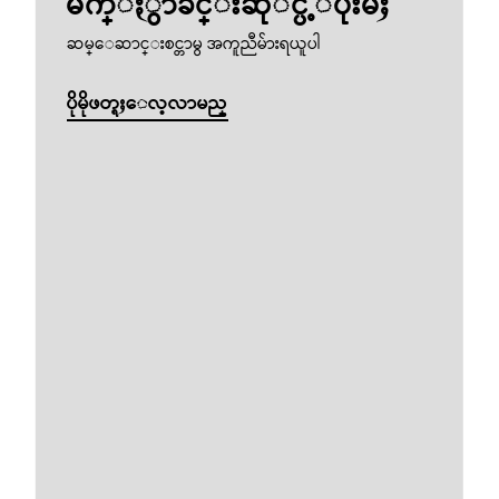
မ်က္ႏွာခ်င္းဆုိင္ပ့ံပိုးမႈ
ဆမ္ေဆာင္းစင္တာမွ အကူညီမ်ားရယူပါ
ပိုမိုဖတ္ရႈေလ့လာမည္