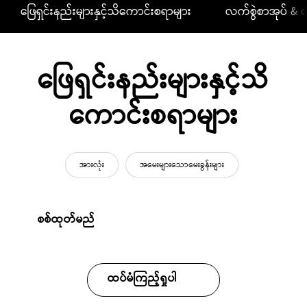
ဖြေရှင်းနည်းများနှင့်သိကောင်းစရာများ
လက်စွဲစာအုပ် & ဒ
ဖြေရှင်းနည်းများနှင့်သိ
ကောင်းစရာများ
အားလုံး
အမေးများသောမေးခွန်းများ
စစ်ထုတ်မည်
ထပ်မံကြည့်ရှုပါ