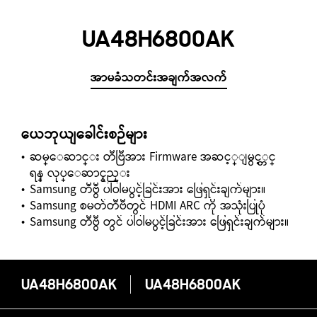
UA48H6800AK
အာမခံသတင်းအချက်အလက်
ယေဘုယျခေါင်းစဉ်များ
ဆမ္ေဆာင္း တီဗြီအား Firmware အဆင့္ျမွင့္တင္
ရန္ လုပ္ေဆာင္နည္း
Samsung တီဗွီ ပါဝါမပွင့်ခြင်းအား ဖြေရှင်းချက်များ။
Samsung စမတ်တီဗီတွင် HDMI ARC ကို အသုံးပြုပုံ
Samsung တီဗွီ တွင် ပါဝါမပွင့်ခြင်းအား ဖြေရှင်းချက်များ။
UA48H6800AK
UA48H6800AK