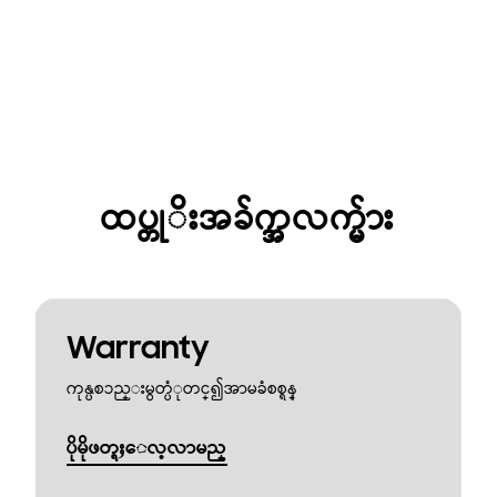
ထပ္တုိးအခ်က္အလက္မ်ား
Warranty
ကုန္ပစၥည္းမွတ္ပံုတင္၍အာမခံစစ္ရန္
ပိုမိုဖတ္ရႈေလ့လာမည္