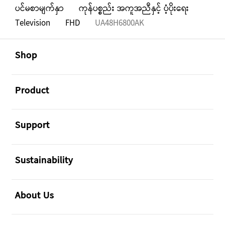
ပင်မစာမျက်နှာ
ကုန်ပစ္စည်း အကူအညီနှင့် ပံ့ပိုးရေး
Television
FHD
UA48H6800AK
Footer Navigation
အဖွင့်
Shop
အဖွင့်
Product
အဖွင့်
Support
အဖွင့်
Sustainability
အဖွင့်
About Us