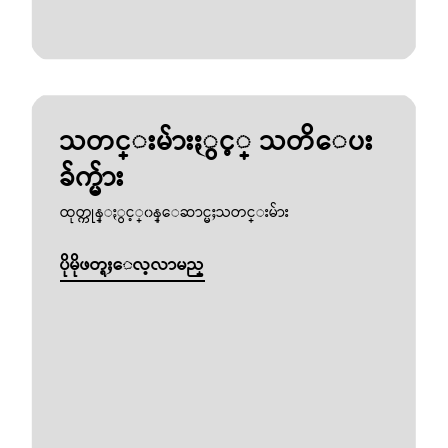
သတင္းမ်ားႏွင့္ သတိေပး
ခ်က္မ်ား
ထုတ္ကုန္ႏွင့္၀န္ေဆာင္မႈသတင္းမ်ား
ပိုမိုဖတ္ရႈေလ့လာမည္