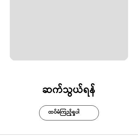
ဆက်သွယ်ရန်
ထပ်မံကြည့်ရှုပါ