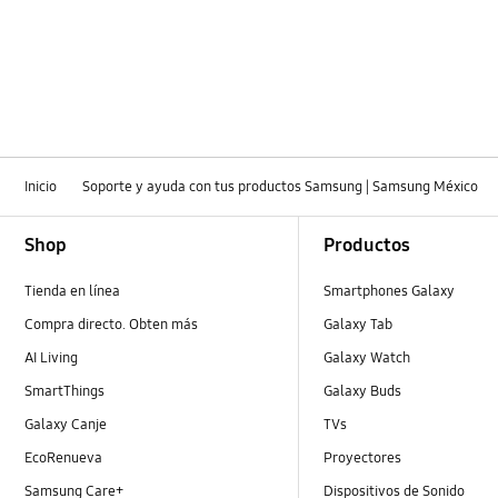
Hielo y Agua
Instalación / retiro / reubicación
Instalación
Instalación y Operación
Inicio
Soporte y ayuda con tus productos Samsung | Samsung México
Puerta
Footer Navigation
Shop
Productos
Ruido y vibraciones
Tienda en línea
Smartphones Galaxy
Temperatura
Compra directo. Obten más
Galaxy Tab
Uso
AI Living
Galaxy Watch
SmartThings
Galaxy Buds
Galaxy Canje
TVs
EcoRenueva
Proyectores
Samsung Care+
Dispositivos de Sonido