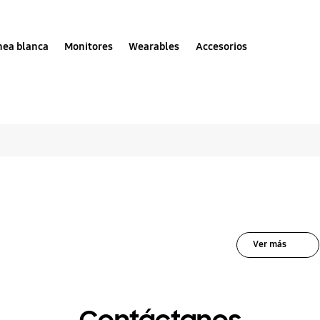
nea blanca
Monitores
Wearables
Accesorios
luciones para Congel
Ver más