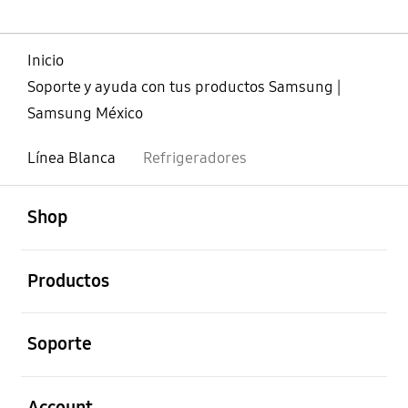
Inicio
Soporte y ayuda con tus productos Samsung |
Samsung México
Línea Blanca
Refrigeradores
abierto
Footer Navigation
Shop
abierto
Productos
abierto
Soporte
abierto
Account