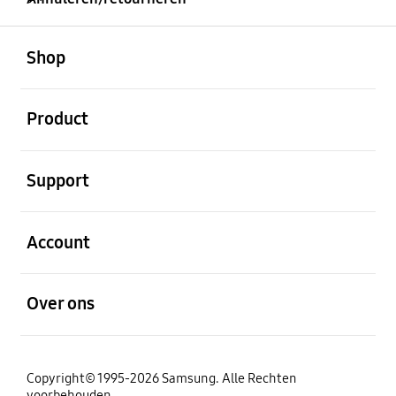
Open
Footer Navigation
Shop
Open
Product
Open
Support
Open
Account
Open
Over ons
Copyright© 1995-2026 Samsung. Alle Rechten
voorbehouden.