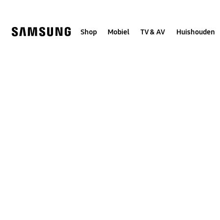
Skip
to
content
Shop
Mobiel
TV & AV
Huishouden