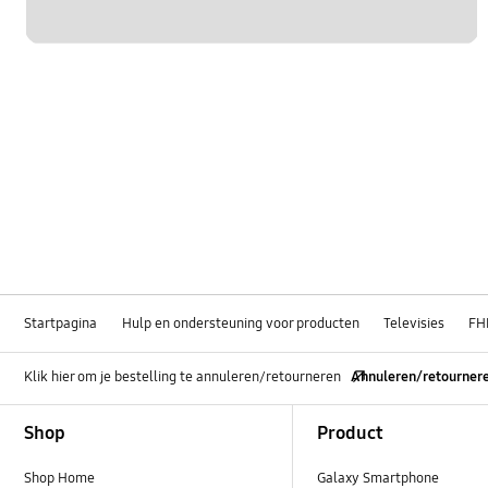
Startpagina
Hulp en ondersteuning voor producten
Televisies
FH
Klik hier om je bestelling te annuleren/retourneren
Annuleren/retourner
Footer Navigation
Shop
Product
Shop Home
Galaxy Smartphone