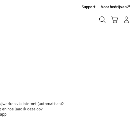
Support
Voor bedrijven
Zoeken
Winkelwagen
Inloggen/Account maken
Zoeken
bijwerken via internet (automatisch)?
 en hoe laad ik deze op?
-app