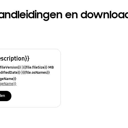
andleidingen en downloa
escription}}
.fileVersion}}
{{file.fileSize}} MB
odifiedDate}}
{{file.osNames}}
uageName}}
uageName}}
den