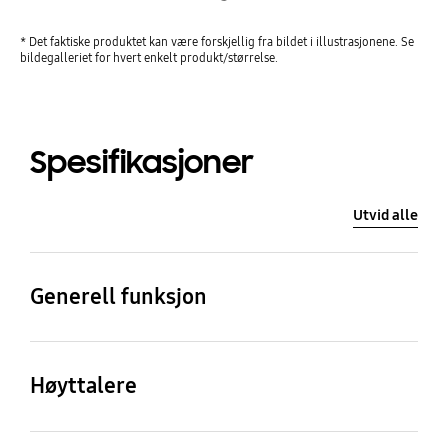
* Det faktiske produktet kan være forskjellig fra bildet i illustrasjonene. Se
bildegalleriet for hvert enkelt produkt/størrelse.
Spesifikasjoner
Utvid alle
Generell funksjon
Total Power
Antall kanaler
330 W
3.1.2ch
Høyttalere
Subwoofer Type ( Active
Subwoofer Driver Size
Number of Speaker
Frequency Range