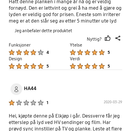
Hatt denne planken i mange år nå og er veldig
fornøyd. Den er lettvint og grei å ha med å gjøre og
lyden er veldig god for prisen. Eneste som irriterer
meg er at den slår seg av etter 5 minutter ute lyd
gjennom som vi si at når jeg er på pc må jeg slå på
Jeg anbefaler dette produktet
planka på nytt hver gang jeg skal se på en video
Nyttig?
eller høre på noe. Ekstremt irriterende. Men sånn
thumb
share
Funksjoner
Ytelse
er vel alle samsung plankene.
up
Product Ratings :
Product Ratings :
4
5
Design
Verdi
Product Ratings :
Product Ratings :
5
5
HA44
Product Ratings :
2020-03-29
1
Hei, kjøpte denne på Elkjøp i går. Dessverre får jeg
etterslep på lyd ved HV sendinger og film. Har
prøvd sync innstiller på TV og planke. Leste at flere