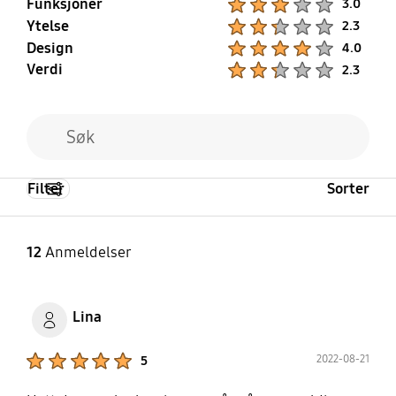
Funksjoner
3.0
Ytelse
Product Ratings :
2.3
Design
Product Ratings :
4.0
Verdi
Product Ratings :
2.3
Filter
Sorter
12
Anmeldelser
Lina
Product Ratings :
2022-08-21
5