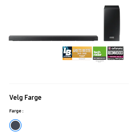
A
S
(2
Velg Farge
Farge :
Mineral ash black