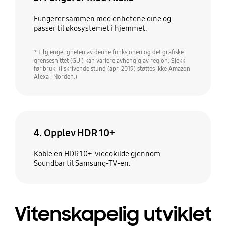
Fungerer sammen med enhetene dine og
passer til økosystemet i hjemmet.
* Tilgjengeligheten av denne funksjonen og det grafiske
grensesnittet (GUI) kan variere avhengig av region. Sjekk
før bruk. (I skrivende stund (apr. 2019) støttes ikke Amazon
Alexa i Norden.)
4. Opplev HDR 10+
Koble en HDR 10+-videokilde gjennom
Soundbar til Samsung-TV-en.
Vitenskapelig utviklet