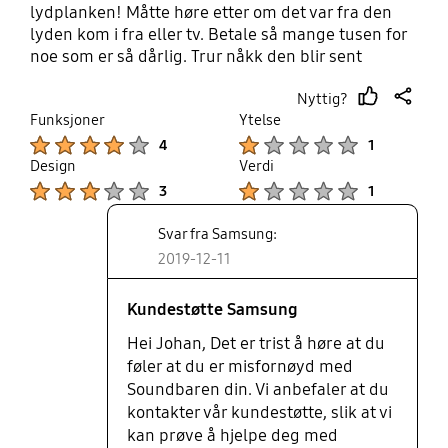
lydplanken! Måtte høre etter om det var fra den
lyden kom i fra eller tv. Betale så mange tusen for
noe som er så dårlig. Trur nåkk den blir sent
tilbake. Anbefales ikke. Ønsker gjerne å høre fra
Nyttig?
samsung
thumb
share
Funksjoner
Ytelse
up
Product Ratings :
Product Ratings :
4
1
Design
Verdi
Product Ratings :
Product Ratings :
3
1
Svar fra Samsung:
2019-12-11
Kundestøtte Samsung
Hei Johan, Det er trist å høre at du
føler at du er misfornøyd med
Soundbaren din. Vi anbefaler at du
kontakter vår kundestøtte, slik at vi
kan prøve å hjelpe deg med