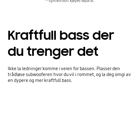
**Spillkonsoll kjøpes separat.
Kraftfull bass der
du trenger det
Ikke la ledninger komme i veien for bassen. Plasser den
trådløse subwooferen hvor du vil i rommet, og la deg omgi av
en dypere og mer kraftfull bass.
Kraftfull bass der du trenger det