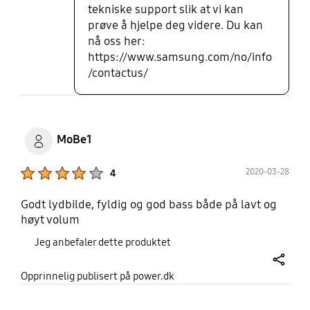
tekniske support slik at vi kan
prøve å hjelpe deg videre. Du kan
nå oss her:
https://www.samsung.com/no/info
/contactus/
MoBe1
Product Ratings :
2020-03-28
4
Godt lydbilde, fyldig og god bass både på lavt og
høyt volum
Jeg anbefaler dette produktet
share
Opprinnelig publisert på power.dk