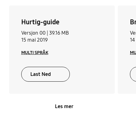
Hurtig-guide
B
Versjon 00 |
39.16 MB
Ve
15 mai 2019
14
MULTI SPRÅK
MU
Last Ned
Les mer