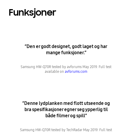
Funksjoner
“Den er godt designet, godt laget og har
mange funksjoner.”
Samsung HW-Q70R tested by avforums May 2019. Full test
available on
avforums.com
“Denne lydplanken med flott utseende og
bra spesifikasjoner egner seg ypperlig til
både filmer og spill”
Samsung HW-Q70R tested by TechRadar May 2019. Full test