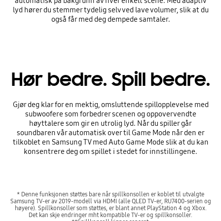
automatisk på bakgrunn av hver enkelt scene. Med adaptiv
lyd hører du stemmer tydelig selv ved lave volumer, slik at du
også får med deg dempede samtaler.
Hør bedre. Spill bedre.
Gjør deg klar for en mektig, omsluttende spillopplevelse med
subwoofere som forbedrer scenen og oppovervendte
høyttalere som gir en utrolig lyd. Når du spiller går
soundbaren vår automatisk over til Game Mode når den er
tilkoblet en Samsung TV med Auto Game Mode slik at du kan
konsentrere deg om spillet i stedet for innstillingene.
* Denne funksjonen støttes bare når spillkonsollen er koblet til utvalgte
Samsung TV-er av 2019-modell via HDMI (alle QLED TV-er, RU7400-serien og
høyere). Spillkonsoller som støttes, er blant annet PlayStation 4 og Xbox.
Det kan skje endringer mht kompatible TV-er og spillkonsoller.