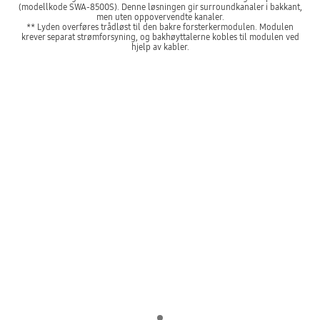
(modellkode SWA-8500S). Denne løsningen gir surroundkanaler i bakkant,
men uten oppovervendte kanaler.
** Lyden overføres trådløst til den bakre forsterkermodulen. Modulen
krever separat strømforsyning, og bakhøyttalerne kobles til modulen ved
hjelp av kabler.
Indicator 1