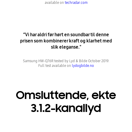
available on
techradar.com
“Vi har aldri før hørt en soundbar til denne
prisen som kombinerer kraft og klarhet med
slik eleganse."
Samsung HW-Q76R tested by Lyd & Bilde October 2019.
Full test available on
lydogbilde.no
Omsluttende, ekte
3.1.2-kanallyd