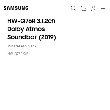
Skip
to
Søk
Handlevogn
Navigation
Logg på
content
HW-Q76R 3.1.2ch
Dolby Atmos
Soundbar (2019)
Mineral ash black
HW-Q76R/XE
H
Q
3.
Do