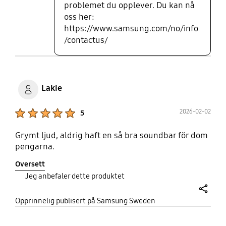
problemet du opplever. Du kan nå
oss her:
https://www.samsung.com/no/info
/contactus/
Lakie
Product Ratings :
2026-02-02
5
Grymt ljud, aldrig haft en så bra soundbar för dom
pengarna.
Oversett
Jeg anbefaler dette produktet
share
Opprinnelig publisert på Samsung Sweden