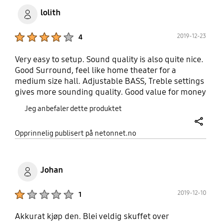
lolith
Product Ratings :
2019-12-23
4
Very easy to setup. Sound quality is also quite nice.
Good Surround, feel like home theater for a
medium size hall. Adjustable BASS, Treble settings
gives more sounding quality. Good value for money
product (bought during black friday offer).
Jeg anbefaler dette produktet
share
Opprinnelig publisert på netonnet.no
Johan
Product Ratings :
2019-12-10
1
Akkurat kjøp den. Blei veldig skuffet over