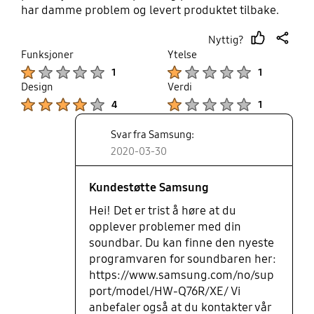
har damme problem og levert produktet tilbake.
Jrg har nytt Samsung TV i 9 serien og trodde dere
Nyttig?
skulle bli et bra oppsett. Finnes det support/ny
thumb
share
Funksjoner
Ytelse
firmware? Ellers må denne returneres.
up
Product Ratings :
Product Ratings :
1
1
Design
Verdi
Product Ratings :
Product Ratings :
4
1
Svar fra Samsung:
2020-03-30
Kundestøtte Samsung
Hei! Det er trist å høre at du
opplever problemer med din
soundbar. Du kan finne den nyeste
programvaren for soundbaren her:
https://www.samsung.com/no/sup
port/model/HW-Q76R/XE/ Vi
anbefaler også at du kontakter vår