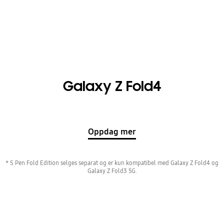
Galaxy Z Fold4
Oppdag mer
* S Pen Fold Edition selges separat og er kun kompatibel med Galaxy Z Fold4 og
Galaxy Z Fold3 5G.