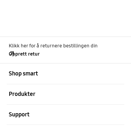
Klikk her for å returnere bestillingen din
Opprett retur
Åpen
Footer Navigation
Shop smart
Åpen
Produkter
Åpen
Support
Åpen