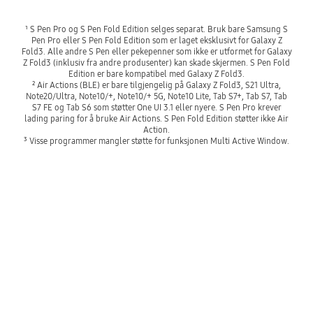
¹ S Pen Pro og S Pen Fold Edition selges separat. Bruk bare Samsung S
Pen Pro eller S Pen Fold Edition som er laget eksklusivt for Galaxy Z
Fold3. Alle andre S Pen eller pekepenner som ikke er utformet for Galaxy
Z Fold3 (inklusiv fra andre produsenter) kan skade skjermen. S Pen Fold
Edition er bare kompatibel med Galaxy Z Fold3.
² Air Actions (BLE) er bare tilgjengelig på Galaxy Z Fold3, S21 Ultra,
Note20/Ultra, Note10/+, Note10/+ 5G, Note10 Lite, Tab S7+, Tab S7, Tab
S7 FE og Tab S6 som støtter One UI 3.1 eller nyere. S Pen Pro krever
lading paring for å bruke Air Actions. S Pen Fold Edition støtter ikke Air
Action.
³ Visse programmer mangler støtte for funksjonen Multi Active Window.