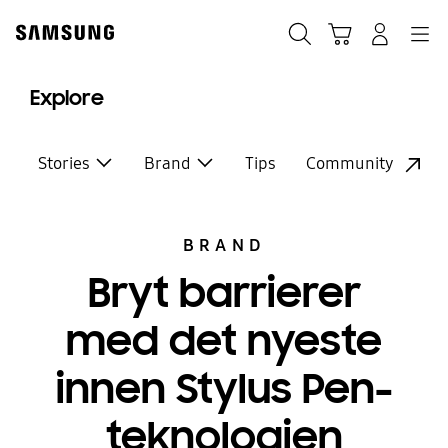
Skip
to
Søk
Handlevogn
Navigation
Logg på
content
Explore
Stories
Brand
Tips
Community
BRAND
Bryt barrierer
med det nyeste
innen Stylus Pen-
teknologien