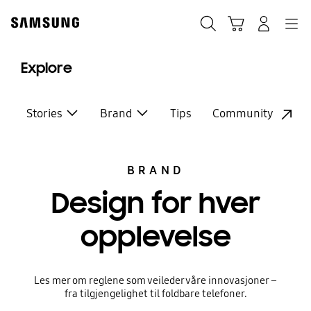
Skip
to
Søk
Handlevogn
Navigation
Logg på
content
Explore
Stories
Brand
Tips
Community
BRAND
Design for hver
opplevelse
Les mer om reglene som veileder våre innovasjoner –
fra tilgjengelighet til foldbare telefoner.