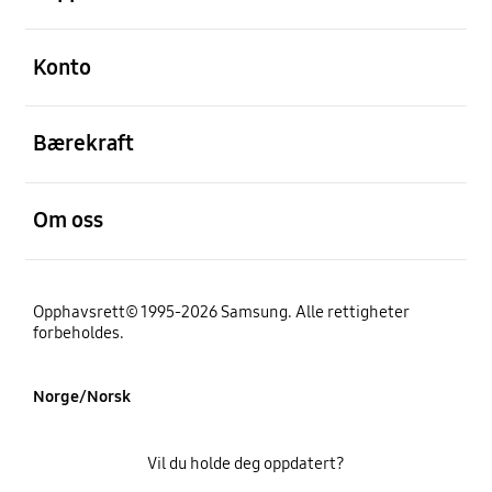
Åpen
Konto
Åpen
Bærekraft
Åpen
Om oss
Opphavsrett© 1995-2026 Samsung. Alle rettigheter
forbeholdes.
Norge/Norsk
Vil du holde deg oppdatert?