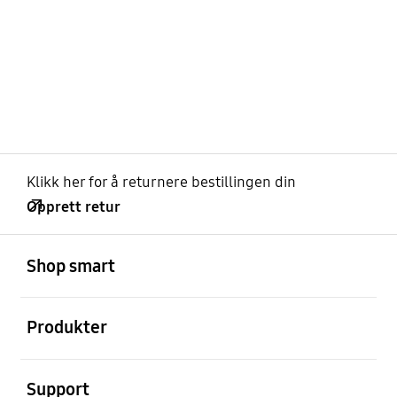
Klikk her for å returnere bestillingen din
Opprett retur
Åpen
Footer Navigation
Shop smart
Åpen
Produkter
Åpen
Support