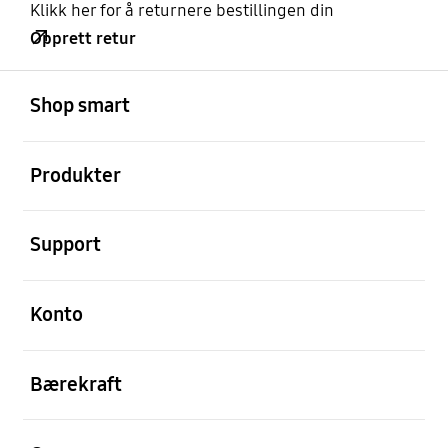
Klikk her for å returnere bestillingen din
Opprett retur
Åpen
Footer Navigation
Shop smart
Åpen
Produkter
Åpen
Support
Åpen
Konto
Åpen
Bærekraft
Åpen