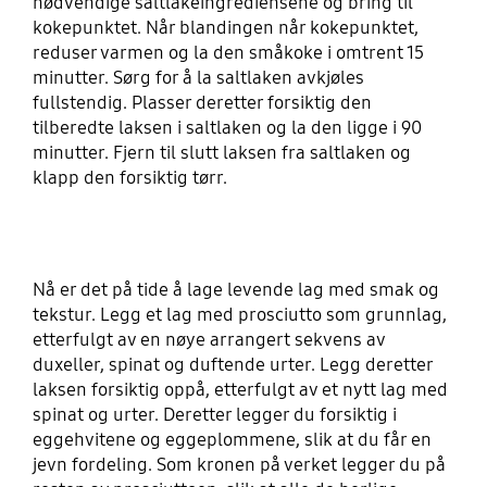
nødvendige saltlakeingrediensene og bring til
kokepunktet. Når blandingen når kokepunktet,
reduser varmen og la den småkoke i omtrent 15
minutter. Sørg for å la saltlaken avkjøles
fullstendig. Plasser deretter forsiktig den
tilberedte laksen i saltlaken og la den ligge i 90
minutter. Fjern til slutt laksen fra saltlaken og
klapp den forsiktig tørr.
Nå er det på tide å lage levende lag med smak og
tekstur. Legg et lag med prosciutto som grunnlag,
etterfulgt av en nøye arrangert sekvens av
duxeller, spinat og duftende urter. Legg deretter
laksen forsiktig oppå, etterfulgt av et nytt lag med
spinat og urter. Deretter legger du forsiktig i
eggehvitene og eggeplommene, slik at du får en
jevn fordeling. Som kronen på verket legger du på