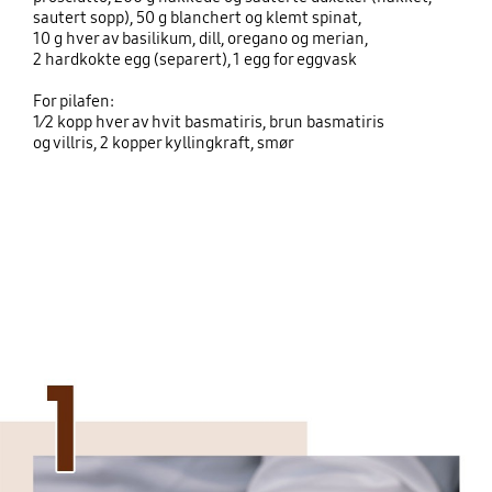
sautert sopp), 50 g blanchert og klemt spinat,
10 g hver av basilikum, dill, oregano og merian,
2 hardkokte egg (separert), 1 egg for eggvask
For pilafen:
1⁄2 kopp hver av hvit basmatiris, brun basmatiris
og villris, 2 kopper kyllingkraft, smør