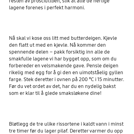
resten av prosciuttoen, slik at alle de herlige
lagene forenes i perfekt harmoni.
Nå skal vi kose oss litt med butterdeigen. Kjevle
den flatt ut med en kjevle. Nå kommer den
spennende delen – pakk forsiktig inn alle de
smakfulle lagene vi har bygget opp, som om du
forbereder en velsmakende gave. Pensle deigen
rikelig med egg for å gi den en uimotståelig gyllen
farge. Stek deretter i ovnen på 200 °C i 15 minutter.
Før du vet ordet av det, har du en nydelig bakst
som er klar til å glede smaksløkene dine!
Bløtlegg de tre ulike rissortene i kaldt vann i minst
tre timer før du lager pilaf. Deretter varmer du opp