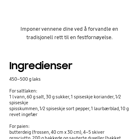
Imponer vennene dine ved å forvandle en
tradisjonell rett til en festfornøyelse.
Ingredienser
450–500 g laks
For saltlaken:
1 l vann, 60 g salt, 30 g sukker, 1 spiseskje koriander, 1⁄2
spiseskje
spisskummen, 1⁄2 spiseskje sort pepper, 1 laurbærblad, 10 g
revet ingefær
For paien:
butterdeig (frossen, 40 cm x 30 cm), 4–5 skiver
prosciutto, 200 g hakkede og sauterte duxeller (hakket,