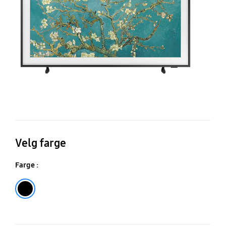
T
(2
Velg farge
Farge :
Black