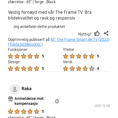
størrelse : 65"
| farge : Black
Veldig fornøyd med vår The Frame TV. Bra
bildekvalitet og rask og responsiv
Jeg anbefaler dette produktet
Nyttig?
thumb
share
Opprinnelig publisert på
65" The Frame Smart 4K TV (2023)
up
(TQ65LS03BGUXXC)
Funksjoner
Ytelse
Product Ratings :
Product Ratings :
5
5
Design
Verdi
Product Ratings :
Product Ratings :
5
4
Raka
Anmeldelse mot
kompensasjo
Open Tooltip Layer
2025-12-08
Product Ratings :
5
størrelse : 65"
| farge : Black