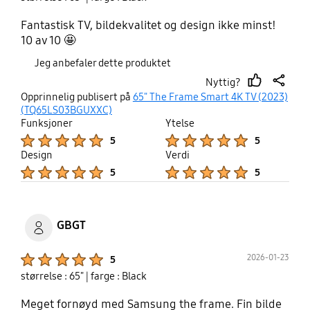
Fantastisk TV, bildekvalitet og design ikke minst!
10 av 10 🤩
Jeg anbefaler dette produktet
Nyttig?
thumb
share
Opprinnelig publisert på
65" The Frame Smart 4K TV (2023)
up
(TQ65LS03BGUXXC)
Funksjoner
Ytelse
Product Ratings :
Product Ratings :
5
5
Design
Verdi
Product Ratings :
Product Ratings :
5
5
GBGT
Product Ratings :
2026-01-23
5
størrelse : 65"
| farge : Black
Meget fornøyd med Samsung the frame. Fin bilde