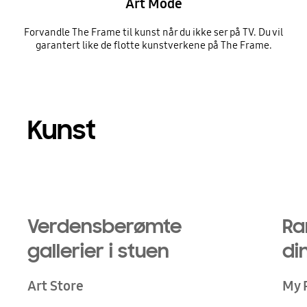
Art Mode
Forvandle The Frame til kunst når du ikke ser på TV. Du vil
garantert like de flotte kunstverkene på The Frame.
Kunst
Verdensberømte
Ra
gallerier i stuen
di
Art Store
My 