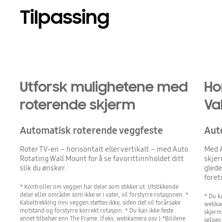
Tilpassing
Playing video
Utforsk mulighetene med
Ho
roterende skjerm
Val
Automatisk roterende veggfeste
Aut
Roter TV-en – horisontalt eller vertikalt – med Auto
Med A
Rotating Wall Mount for å se favorittinnholdet ditt
skjer
slik du ønsker.
glede
foret
* Kontroller om veggen har deler som stikker ut: Utstikkende
deler eller områder som ikke er i vater, vil forstyrre rotasjonen. *
* Du ka
Kabeltrekking inni veggen støttes ikke, siden det vil forårsake
webkam
motstand og forstyrre korrekt rotasjon. * Du kan ikke feste
skjerm
annet tilbehør enn The Frame. (f.eks. webkamera osv.) *Bildene
selges