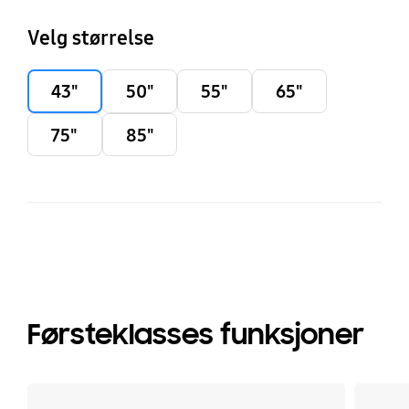
Velg størrelse
43"
50"
55"
65"
75"
85"
Førsteklasses funksjoner