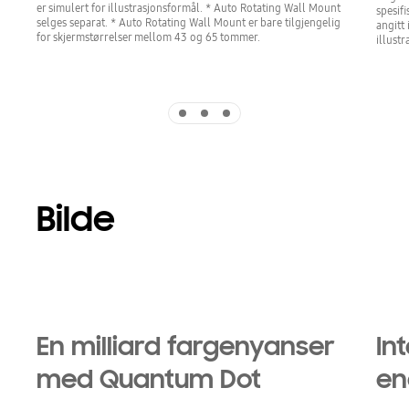
er simulert for illustrasjonsformål. * Auto Rotating Wall Mount
spesif
selges separat. * Auto Rotating Wall Mount er bare tilgjengelig
angitt 
for skjermstørrelser mellom 43 og 65 tommer.
illust
Indicator 1
Indicator 2
Indicator 3
Bilde
En milliard fargenyanser
In
med Quantum Dot
en