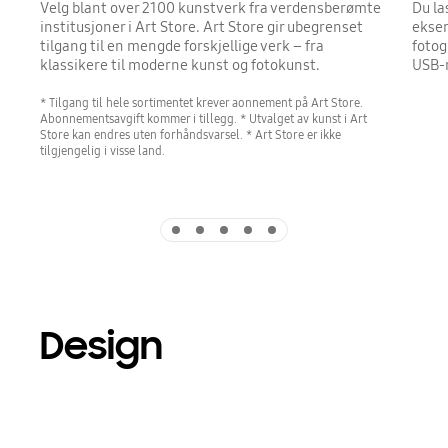
Velg blant over 2100 kunstverk fra verdensberømte
Du la
institusjoner i Art Store. Art Store gir ubegrenset
eksem
tilgang til en mengde forskjellige verk – fra
fotog
klassikere til moderne kunst og fotokunst.
USB-
* Tilgang til hele sortimentet krever aonnement på Art Store.
Abonnementsavgift kommer i tillegg. * Utvalget av kunst i Art
Store kan endres uten forhåndsvarsel. * Art Store er ikke
tilgjengelig i visse land.
Indicator 1
Indicator 2
Indicator 3
Indicator 4
Indicator 5
Design
Playing video