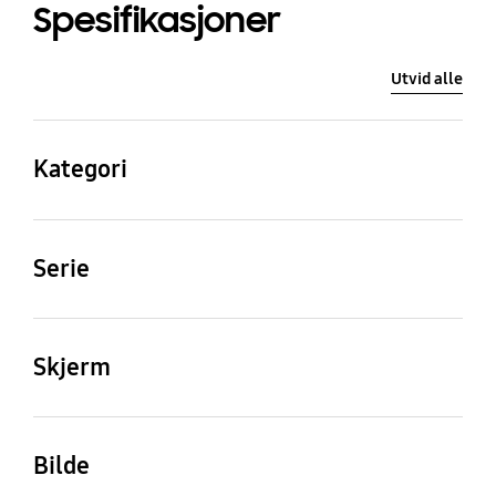
Spesifikasjoner
Utvid alle
Kategori
QLED
Serie
LS
Skjerm
Skjermstørrelse
Refresh Rate
43"
50Hz
Bilde