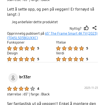
Lett å sette opp, og pen på veggen! Er fornøyd så
langt :)
Jeg anbefaler dette produktet
Nyttig?
thumb
share
Opprinnelig publisert på
65" The Frame Smart 4K TV (2023)
up
(TQ65LS03BGUXXC)
Funksjoner
Ytelse
Product Ratings :
Product Ratings :
5
5
Design
Verdi
Product Ratings :
Product Ratings :
5
5
br33zr
Product Ratings :
2025-11-23
4
størrelse : 65"
| farge : Black
Ser fantastisk ut på veggen!! Enkel å montere den