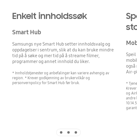
Enkelt innholdssøk
Sp
st
Smart Hub
Mob
Samsungs nye Smart Hub setter innholdsvalg og
oppdagelser i sentrum, slik at du kan bruke mindre
Speil
tid på å søke og mer tid på å streame filmer,
mobil
programmer og annet innhold du liker.
også 
Air-p
* Innholdstjenester og anbefalinger kan variere avhengig av
region. * Krever godkjenning av brukervilkår og
personvernpolicy for Smart Hub før bruk.
* Tjen
Krever
og Air
andre 
10.14.5
garant
Indicator 1
Indicator 2
Indicator 3