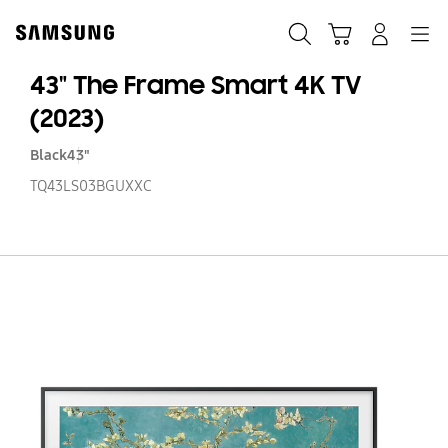
Skip
to
Søk
Handlevogn
Navigation
Logg på
content
43" The Frame Smart 4K TV
(2023)
Black
43"
TQ43LS03BGUXXC
43
T
F
S
4