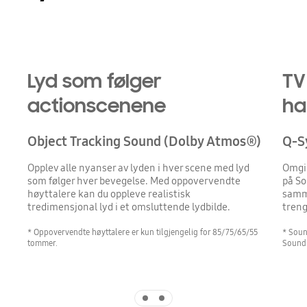
Playing video
Lyd som følger
TV
actionscenene
ha
Object Tracking Sound (Dolby Atmos®)
Q-S
Opplev alle nyanser av lyden i hver scene med lyd
Omgi 
som følger hver bevegelse. Med oppovervendte
på So
høyttalere kan du oppleve realistisk
samme
tredimensjonal lyd i et omsluttende lydbilde.
treng
* Oppovervendte høyttalere er kun tilgjengelig for 85/75/65/55
* Soun
tommer.
Sound
Indicator 1
Indicator 2