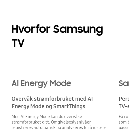
Hvorfor Samsung
TV
AI Energy Mode
Sa
Overvåk strømforbruket med AI
Per
Energy Mode og SmartThings
TV-
Med AI Energy Mode kan du overvåke
Få ro
strømforbruket ditt. Omgivelseslysnivåer
som b
registreres automatisk og analyseres for å justere
passo