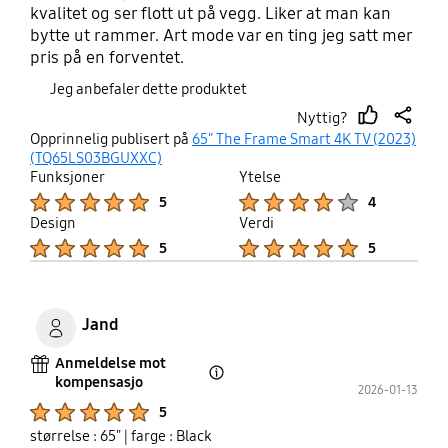
kvalitet og ser flott ut på vegg. Liker at man kan
bytte ut rammer. Art mode var en ting jeg satt mer
pris på en forventet.
Jeg anbefaler dette produktet
Nyttig?
thumb
share
Opprinnelig publisert på
65" The Frame Smart 4K TV (2023)
up
(TQ65LS03BGUXXC)
Funksjoner
Ytelse
Product Ratings :
Product Ratings :
5
4
Design
Verdi
Product Ratings :
Product Ratings :
5
5
Jand
Anmeldelse mot
kompensasjo
Open Tooltip Layer
2026-01-13
Product Ratings :
5
størrelse : 65"
| farge : Black