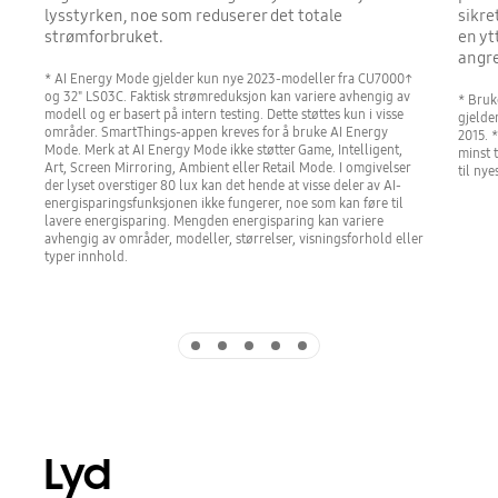
lysstyrken, noe som reduserer det totale
sikre
strømforbruket.
en yt
angr
* AI Energy Mode gjelder kun nye 2023-modeller fra CU7000↑
og 32" LS03C. Faktisk strømreduksjon kan variere avhengig av
* Bruk
modell og er basert på intern testing. Dette støttes kun i visse
gjelde
områder. SmartThings-appen kreves for å bruke AI Energy
2015. 
Mode. Merk at AI Energy Mode ikke støtter Game, Intelligent,
minst 
Art, Screen Mirroring, Ambient eller Retail Mode. I omgivelser
til ny
der lyset overstiger 80 lux kan det hende at visse deler av AI-
energisparingsfunksjonen ikke fungerer, noe som kan føre til
lavere energisparing. Mengden energisparing kan variere
avhengig av områder, modeller, størrelser, visningsforhold eller
typer innhold.
Indicator 1
Indicator 2
Indicator 3
Indicator 4
Indicator 5
Lyd