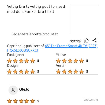
Veldig bra tv veldig godt fornøyd
play video
med den. Funker bra til alt
Layer popup open
Jeg anbefaler dette produktet
Nyttig?
thumb
share
Opprinnelig publisert på
65" The Frame Smart 4K TV (2023)
up
(TQ65LS03BGUXXC)
Funksjoner
Ytelse
Product Ratings :
Product Ratings :
5
5
Design
Verdi
Product Ratings :
Product Ratings :
5
5
OleJo
Product Ratings :
2025-12-09
5