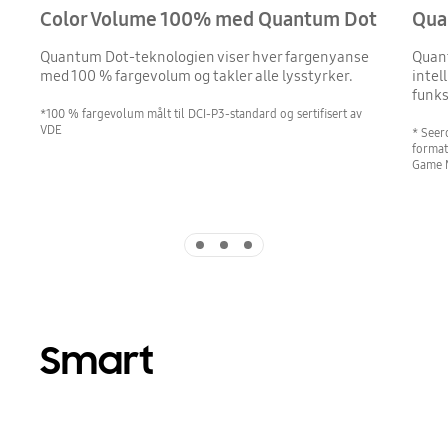
Color Volume 100% med Quantum Dot
Qua
Quantum Dot-teknologien viser hver fargenyanse
Quant
med 100 % fargevolum og takler alle lysstyrker.
intel
funks
*100 % fargevolum målt til DCI-P3-standard og sertifisert av
VDE
* Seer
format
Game 
Indicator 1
Indicator 2
Indicator 3
Smart