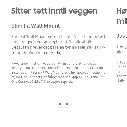
Sitter tett inntil veggen
Hø
mi
Slim Fit Wall Mount
Just
Slim Fit Wall Mount sørger for at TV-en henger tett
inntil veggen og tar seg fint ut fra alle vinkler.
Heng 
Dessuten krever det bare én tynn kabel, slik at TV-
plass
rommet blir pent og ryddig.
* Soun
* Avstanden mellom vegg og TV kan variere avhengig av
Soundb
veggtype og monteringsmetode. * Krever en Connect Box for
modell
installasjon. * Slim Fit Wall Mount, One Invisible Connection (5
angitt 
m) og One Connect Box følger med ved kjøp av The Frame. *
stativ.)
One Connect Cable (15 m) selges separat.
Indicator 1
Indicator 2