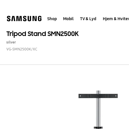
Skip
to
content
Shop
Mobil
TV & Lyd
Hjem & Hvite
Tripod Stand SMN2500K
silver
VG-SMN2500K/XC