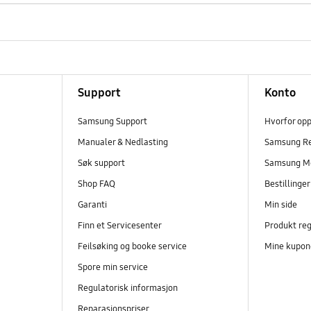
Support
Konto
Samsung Support
Hvorfor op
Manualer & Nedlasting
Samsung R
Søk support
Samsung M
Shop FAQ
Bestillinge
Garanti
Min side
Finn et Servicesenter
Produkt reg
Feilsøking og booke service
Mine kupon
Spore min service
Regulatorisk informasjon
Reparasjonspriser