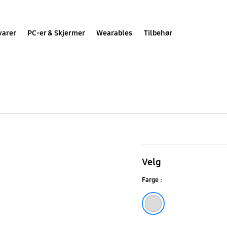
varer
PC-er & Skjermer
Wearables
Tilbehør
Tripod
Stand
Velg
SMN2500K
Farge :
silver