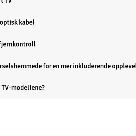
t TV
 optisk kabel
fjernkontroll
rselshemmede for en mer inkluderende oppleve
B TV-modellene?