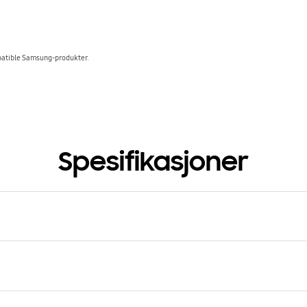
mpatible Samsung-produkter.
Spesifikasjoner
Justerbar høyde
120 mm ~ 170 mm
HD TV
05~ES8005 (40~55"),