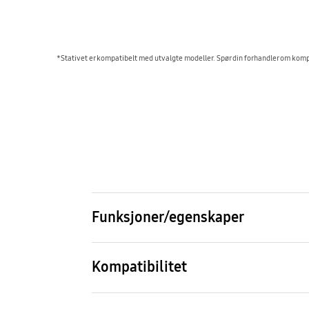
*Stativet er kompatibelt med utvalgte modeller. Spør din forhandler om ko
Funksjoner/egenskaper
Sving
Vipp
Nei
Nei
Kompatibilitet
UHD TV
Full 
F9005 (40~55"), HU6905 (50~55"),
ES50