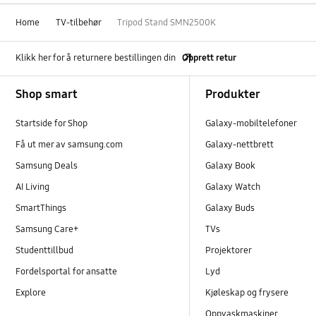
Home
TV-tilbehør
Tripod Stand SMN2500K
Klikk her for å returnere bestillingen din
Opprett retur
Footer Navigation
Shop smart
Produkter
Startside for Shop
Galaxy-mobiltelefoner
Få ut mer av samsung.com
Galaxy-nettbrett
Samsung Deals
Galaxy Book
AI Living
Galaxy Watch
SmartThings
Galaxy Buds
Samsung Care+
TVs
Studenttillbud
Projektorer
Fordelsportal for ansatte
Lyd
Explore
Kjøleskap og frysere
Oppvaskmaskiner