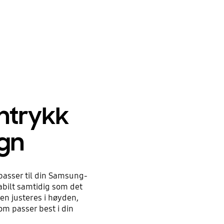
nntrykk
ign
passer til din Samsung-
abilt samtidig som det
en justeres i høyden,
som passer best i din