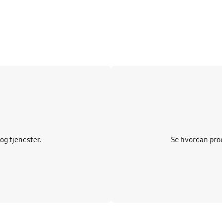
Les mer
og tjenester.
Se hvordan prod