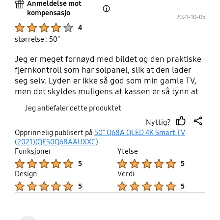
Anmeldelse mot
kompensasjo
Open Tooltip Layer
2021-10-05
Product Ratings :
4
størrelse : 50"
Jeg er meget fornøyd med bildet og den praktiske
fjernkontroll som har solpanel, slik at den lader
seg selv. Lyden er ikke så god som min gamle TV,
men det skyldes muligens at kassen er så tynn at
det kan bli vanskelig med å få på gode høyttalere.
Jeg anbefaler dette produktet
Eksterne høyttalere er nødvendig for å få skikkelig
Nyttig?
god lyd.
thumb
share
Opprinnelig publisert på
50" Q68A QLED 4K Smart TV
up
(2021)(QE50Q68AAUXXC)
Funksjoner
Ytelse
Product Ratings :
Product Ratings :
5
5
Design
Verdi
Product Ratings :
Product Ratings :
5
5