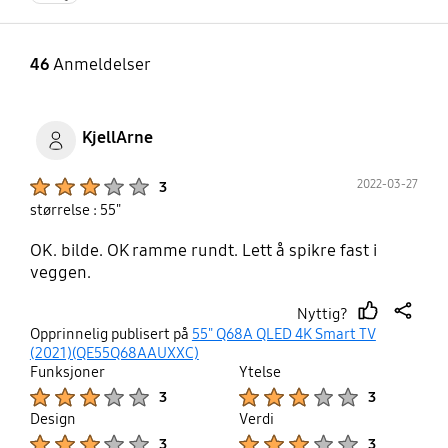
46
Anmeldelser
KjellArne
Product Ratings :
2022-03-27
3
størrelse : 55"
OK. bilde. OK ramme rundt. Lett å spikre fast i
veggen.
Nyttig?
thumb
share
Opprinnelig publisert på
55" Q68A QLED 4K Smart TV
up
(2021)(QE55Q68AAUXXC)
Funksjoner
Ytelse
Product Ratings :
Product Ratings :
3
3
Design
Verdi
Product Ratings :
Product Ratings :
3
3