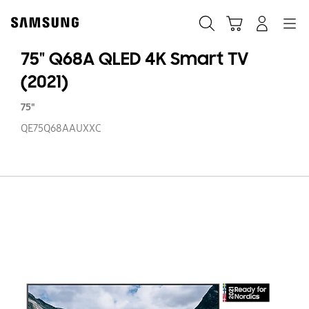
Skip
to
Søk
Handlevogn
Navigation
Logg på
content
75" Q68A QLED 4K Smart TV
(2021)
75"
QE75Q68AAUXXC
75
Q
Q
4
S