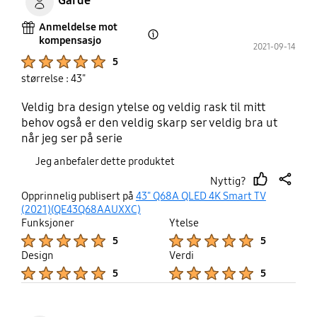
Garde
Anmeldelse mot
kompensasjo
Open Tooltip Layer
2021-09-14
Product Ratings :
5
størrelse : 43"
Veldig bra design ytelse og veldig rask til mitt
behov også er den veldig skarp ser veldig bra ut
når jeg ser på serie
Jeg anbefaler dette produktet
Nyttig?
thumb
share
Opprinnelig publisert på
43" Q68A QLED 4K Smart TV
up
(2021)(QE43Q68AAUXXC)
Funksjoner
Ytelse
Product Ratings :
Product Ratings :
5
5
Design
Verdi
Product Ratings :
Product Ratings :
5
5