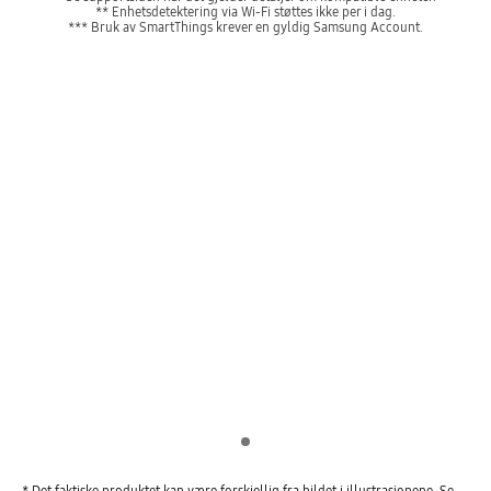
** Enhetsdetektering via Wi-Fi støttes ikke per i dag.
*** Bruk av SmartThings krever en gyldig Samsung Account.
Indicator 1
* Det faktiske produktet kan være forskjellig fra bildet i illustrasjonene. Se