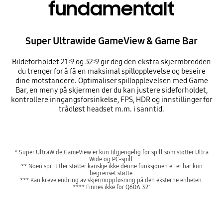
fundamentalt
Super Ultrawide GameView & Game Bar
Bildeforholdet 21:9 og 32:9 gir deg den ekstra skjermbredden
du trenger for å få en maksimal spillopplevelse og beseire
dine motstandere. Optimaliser spillopplevelsen med Game
Bar, en meny på skjermen der du kan justere sideforholdet,
kontrollere inngangsforsinkelse, FPS, HDR og innstillinger for
trådløst headset m.m. i sanntid.
* Super UltraWide GameView er kun tilgjengelig for spill som støtter Ultra
Wide og PC-spill.
** Noen spilltitler støtter kanskje ikke denne funksjonen eller har kun
begrenset støtte.
*** Kan kreve endring av skjermoppløsning på den eksterne enheten.
**** Finnes ikke for Q60A 32"