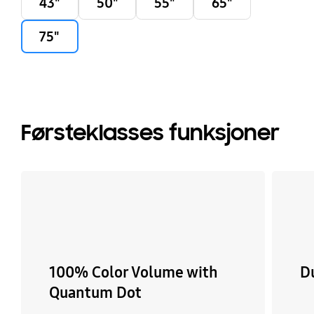
43"
50"
55"
65"
75"
Førsteklasses funksjoner
100% Color Volume with
D
Quantum Dot