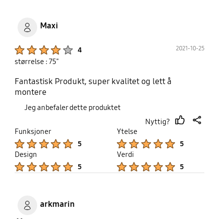
Maxi
Product Ratings :
2021-10-25
4
størrelse : 75"
Fantastisk Produkt, super kvalitet og lett å
montere
Jeg anbefaler dette produktet
Nyttig?
thumb
share
Funksjoner
Ytelse
up
Product Ratings :
Product Ratings :
5
5
Design
Verdi
Product Ratings :
Product Ratings :
5
5
arkmarin