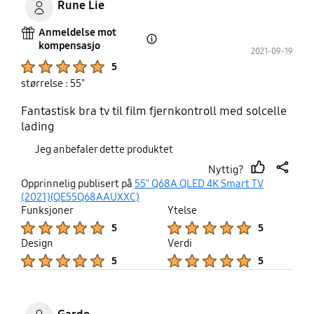
Rune Lie
Anmeldelse mot
kompensasjo
Open Tooltip Layer
2021-09-19
Product Ratings :
5
størrelse : 55"
Fantastisk bra tv til film fjernkontroll med solcelle
lading
Jeg anbefaler dette produktet
Nyttig?
thumb
share
Opprinnelig publisert på
55" Q68A QLED 4K Smart TV
up
(2021)(QE55Q68AAUXXC)
Funksjoner
Ytelse
Product Ratings :
Product Ratings :
5
5
Design
Verdi
Product Ratings :
Product Ratings :
5
5