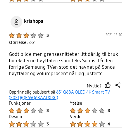
krishops
Product Ratings :
2021-12-10
3
størrelse : 65"
Godt bilde men grensesnittet er litt dårlig til bruk
for eksterne høyttalere som feks Sonos. På den
forrige Samsung TVen stod det navnet på Sonos
høyttaler og volumprosent når jeg justerte
volumet. På den nye står bare "ekstern lyd" og ikke
Nyttig?
volumprosent. Så jeg vet ikke hvor høyt lyden er
thumb
share
Opprinnelig publisert på
65" Q68A QLED 4K Smart TV
stilt uten før jeg hører lyden. f
up
(2021)(QE65Q68AAUXXC)
Funksjoner
Ytelse
Product Ratings :
Product Ratings :
3
3
Design
Verdi
Product Ratings :
Product Ratings :
3
4