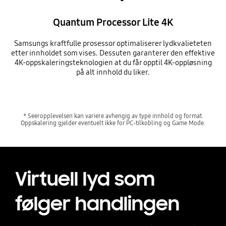
Quantum Processor Lite 4K
Samsungs kraftfulle prosessor optimaliserer lydkvalieteten
etter innholdet som vises. Dessuten garanterer den effektive
4K-oppskaleringsteknologien at du får opptil 4K-oppløsning
på alt innhold du liker.
* Seeropplevelsen kan variere avhengig av type innhold og format.
Oppskalering gjelder eventuelt ikke for PC-tilkobling og Game Mode.
Virtuell lyd som
følger handlingen