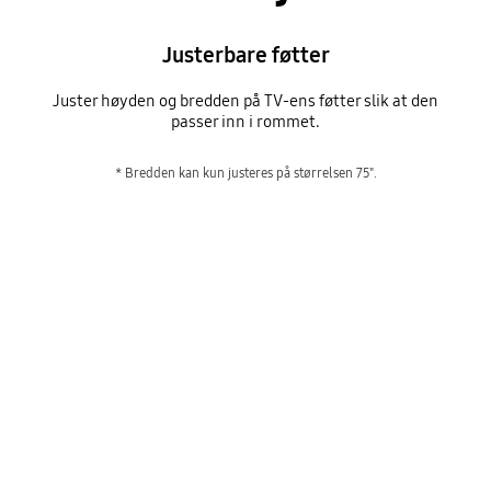
Justerbare føtter
Juster høyden og bredden på TV-ens føtter slik at den
passer inn i rommet.
* Bredden kan kun justeres på størrelsen 75".
Justerbare føtter
Playing video