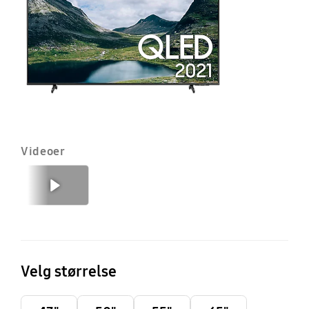
T
(2
Videoer
Forrige
Neste
Velg størrelse