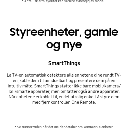
* Antall skjermlayouter kan variere avhengig av modell.
Styreenheter, gamle
og nye
SmartThings
La TV-en automatisk detektere alle enhetene dine rundt TV-
en, koble dem til umiddelbart og presentere dem på en
intuitiv måte. SmartThings støtter ikke bare mobil/kamera/
IoT /smarte apparater, men omfatter også andre apparater.
Når enhetene er koblet til, er det utrolig enkelt å styre dem
med fjernkontrollen One Remote.
* Se supportsiden når det gjelder detaljer om kompatible enheter.