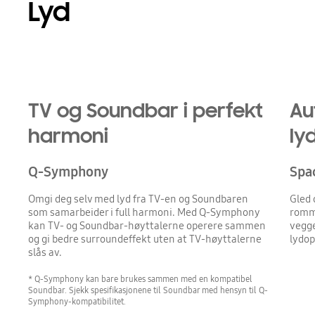
Lyd
Playing video
Simulert lydbølgegrafikk fra TV og lydplanke demonstrerer Q Symphony-teknologi mens de spiller lyd sammen.
TV og Soundbar i perfekt
Au
harmoni
ly
Q-Symphony
Spa
Omgi deg selv med lyd fra TV-en og Soundbaren
Gled 
som samarbeider i full harmoni. Med Q-Symphony
romme
kan TV- og Soundbar-høyttalerne operere sammen
vegge
og gi bedre surroundeffekt uten at TV-høyttalerne
lydop
slås av.
* Q-Symphony kan bare brukes sammen med en kompatibel
Soundbar. Sjekk spesifikasjonene til Soundbar med hensyn til Q-
Symphony-kompatibilitet.