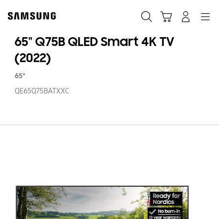
Skip
to
Søk
Handlevogn
Navigation
Logg på
content
65" Q75B QLED Smart 4K TV
(2022)
65"
QE65Q75BATXXC
65
Q
Q
S
4