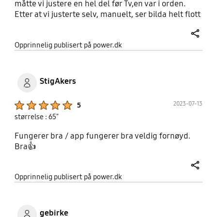
måtte vi justere en hel del før Tv,en var i orden.
Etter at vi justerte selv, manuelt, ser bilda helt flott
ut. Det var irritabelt at ikke Tv,en var i orden da
dette skulle koste så mye som 1699 kr.
share
Opprinnelig publisert på power.dk
StigAkers
Product Ratings :
2023-07-13
5
størrelse : 65"
Fungerer bra / app fungerer bra veldig fornøyd.
Bra👍
share
Opprinnelig publisert på power.dk
gebirke