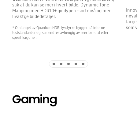
slik at du kan se mer i hvert bilde. Dynamic Tone
Innov
Mapping med HDR10+ gir dypere sortnivå og mer
nøyak
livaktge bildedetaljer.
farge
som v
* Omfanget av Quantum HDR-lysstyrke bygger på interne
teststandarder og kan endres avhengig av seerforhold eller
spesifikasjoner.
Indicator 1
Indicator 2
Indicator 3
Indicator 4
Indicator 5
Gaming