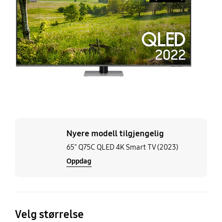
T
(2
Nyere modell tilgjengelig
65" Q75C QLED 4K Smart TV (2023)
Oppdag
Velg størrelse