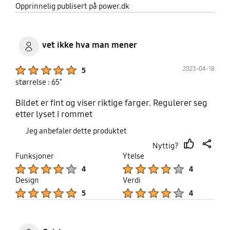
share
Opprinnelig publisert på power.dk
vet ikke hva man mener
Product Ratings :
2023-04-18
5
størrelse : 65"
Bildet er fint og viser riktige farger. Regulerer seg
etter lyset i rommet
Jeg anbefaler dette produktet
Nyttig?
thumb
share
Funksjoner
Ytelse
up
Product Ratings :
Product Ratings :
4
4
Design
Verdi
Product Ratings :
Product Ratings :
5
4