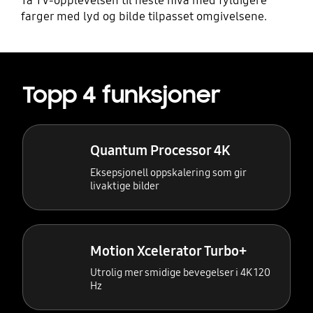
Ta TV-opplevelsen til neste nivå med fyldigere
farger med lyd og bilde tilpasset omgivelsene.
Topp 4 funksjoner
Quantum Processor 4K
Eksepsjonell oppskalering som gir
livaktige bilder
Motion Xcelerator Turbo+
Utrolig mer smidige bevegelser i 4K 120
Hz