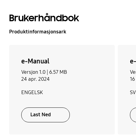
Brukerhåndbok
Produktinformasjonsark
e-Manual
e
Versjon 1.0 |
6.57 MB
Ve
24 apr. 2024
16
ENGELSK
S
Last Ned