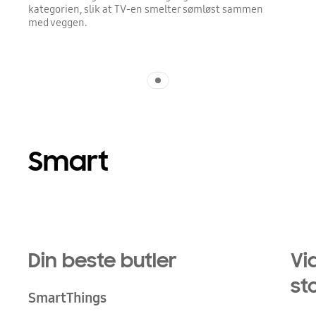
kategorien, slik at TV-en smelter sømløst sammen
med veggen.
Indicator 1
Smart
Din beste butler
Vi
st
SmartThings