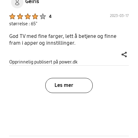
Geiris
Product Ratings :
2023-03-17
4
størrelse : 65"
God TV med fine farger, lett å betjene og finne
fram i apper og innstillinger.
share
Opprinnelig publisert på power.dk
Les mer
bazaarvoice Certification Label