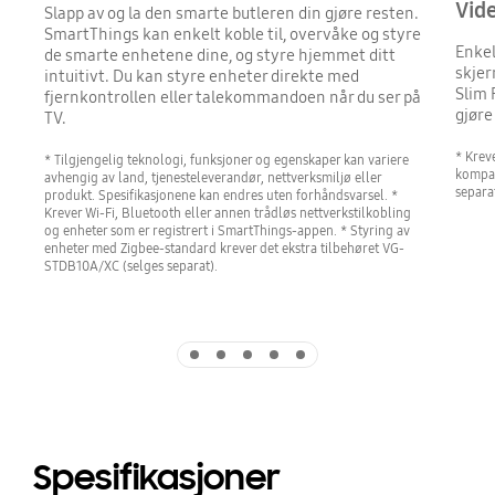
Vid
Slapp av og la den smarte butleren din gjøre resten.
SmartThings kan enkelt koble til, overvåke og styre
Enkel
de smarte enhetene dine, og styre hjemmet ditt
skjer
intuitivt. Du kan styre enheter direkte med
Slim 
fjernkontrollen eller talekommandoen når du ser på
gjøre
TV.
* Krev
* Tilgjengelig teknologi, funksjoner og egenskaper kan variere
kompat
avhengig av land, tjenesteleverandør, nettverksmiljø eller
separa
produkt. Spesifikasjonene kan endres uten forhåndsvarsel. *
Krever Wi-Fi, Bluetooth eller annen trådløs nettverkstilkobling
og enheter som er registrert i SmartThings-appen. * Styring av
enheter med Zigbee-standard krever det ekstra tilbehøret VG-
STDB10A/XC (selges separat).
Indicator 1
Indicator 2
Indicator 3
Indicator 4
Indicator 5
Spesifikasjoner