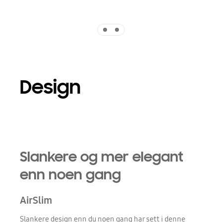
Indicator 1
Indicator 2
Design
Playing video
Slankere og mer elegant
enn noen gang
AirSlim
Slankere design enn du noen gang har sett i denne