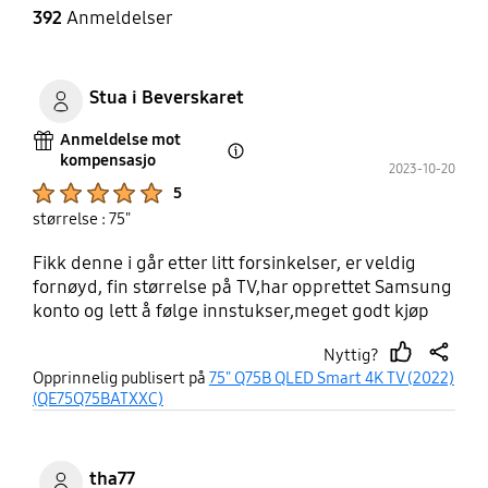
392
Anmeldelser
Stua i Beverskaret
Anmeldelse mot
kompensasjo
Open Tooltip Layer
2023-10-20
Product Ratings :
5
størrelse : 75"
Fikk denne i går etter litt forsinkelser, er veldig
fornøyd, fin størrelse på TV,har opprettet Samsung
konto og lett å følge innstukser,meget godt kjøp
Nyttig?
thumb
share
Opprinnelig publisert på
75" Q75B QLED Smart 4K TV (2022)
up
(QE75Q75BATXXC)
tha77