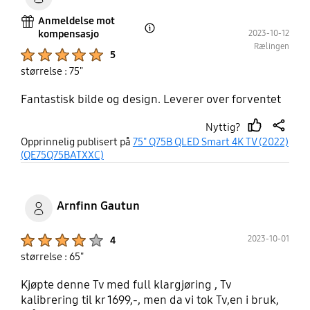
Anmeldelse mot
kompensasjo
2023-10-12
Open Tooltip Layer
Rælingen
Product Ratings :
5
størrelse : 75"
Fantastisk bilde og design. Leverer over forventet
Nyttig?
thumb
share
Opprinnelig publisert på
75" Q75B QLED Smart 4K TV (2022)
up
(QE75Q75BATXXC)
Arnfinn Gautun
Product Ratings :
2023-10-01
4
størrelse : 65"
Kjøpte denne Tv med full klargjøring , Tv
kalibrering til kr 1699,-, men da vi tok Tv,en i bruk,