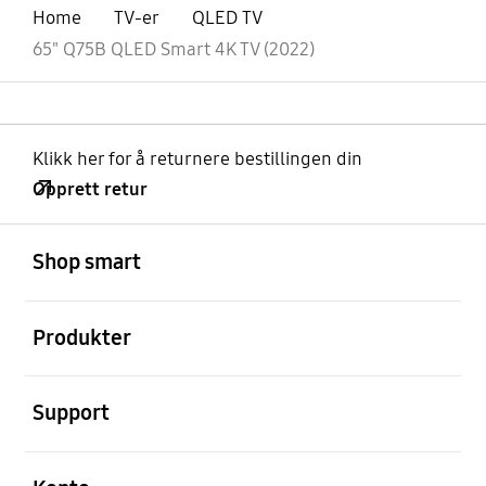
Home
TV-er
QLED TV
65" Q75B QLED Smart 4K TV (2022)
Klikk her for å returnere bestillingen din
Opprett retur
Åpen
Footer Navigation
Shop smart
Åpen
Produkter
Åpen
Support
Åpen