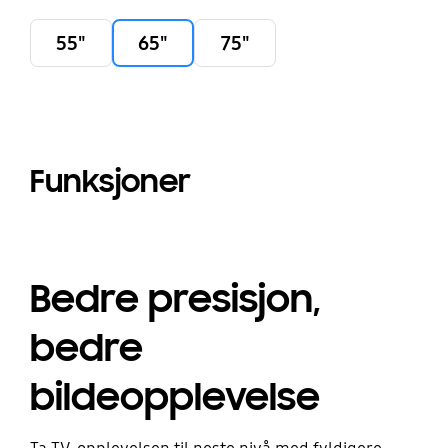
55"
65"
75"
Funksjoner
Bedre presisjon,
bedre
bildeopplevelse