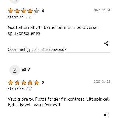
Product Ratings :
2023-06-24
4
størrelse : 65"
Godt alternativ til barnerommet med diverse
spillkonsoller 👍
share
Opprinnelig publisert på power.dk
Saiv
Product Ratings :
2023-06-22
5
størrelse : 65"
Veldig bra tv. Flotte farger fin kontrast. Litt spinkel
lyd. Likevel svært fornøyd.