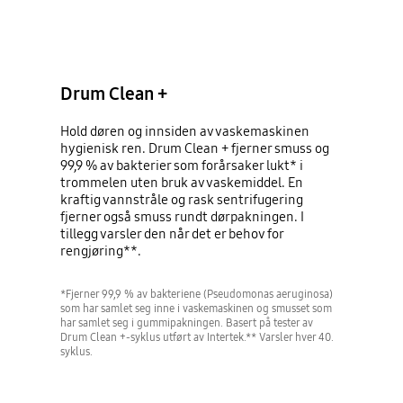
Drum Clean +
Hold døren og innsiden av vaskemaskinen
hygienisk ren. Drum Clean + fjerner smuss og
99,9 % av bakterier som forårsaker lukt* i
trommelen uten bruk av vaskemiddel. En
kraftig vannstråle og rask sentrifugering
fjerner også smuss rundt dørpakningen. I
tillegg varsler den når det er behov for
rengjøring**.
*Fjerner 99,9 % av bakteriene (Pseudomonas aeruginosa)
som har samlet seg inne i vaskemaskinen og smusset som
har samlet seg i gummipakningen. Basert på tester av
Drum Clean +-syklus utført av Intertek.** Varsler hver 40.
syklus.