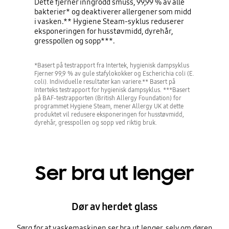
Dette fjerner inngrodd smuss, 99,99 % av alle
bakterier* og deaktiverer allergener som midd
i vasken.** Hygiene Steam-syklus reduserer
eksponeringen for husstøvmidd, dyrehår,
gresspollen og sopp***.
*Basert på testrapport fra Intertek, hygienisk dampsyklus
Fjerner 99,9 % av gule stafylokokker og Escherichia coli (E.
coli). Individuelle resultater kan variere.** Basert på
Interteks testrapport for hygienisk dampsyklus. ***Basert
på BAF-testrapporten (British Allergy Foundation) for
programmet Hygiene Steam, mener Allergy UK at dette
produktet vil redusere eksponeringen for husstøvmidd,
dyrehår, gresspollen og sopp ved riktig bruk.
Ser bra ut lenger
Dør av herdet glass
Sørg for at vaskemaskinen ser bra ut lenger, selv om døren