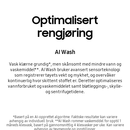
Optimalisert
rengjøring
AI Wash
Vask klærne grundig*, men skånsomt med mindre vann og
vaskemiddel**. AI Wash bruker avansert sensorteknologi
som registrerer tøyets vekt og mykhet, og overvåker
kontinuerlig hvor skittent stoffet er. Deretter optimaliseres
vannforbruket og vaskemiddelet samt bløtleggings-, skylle-
og sentrifugetidene.
*Basert på en AI-opprettet algoritme. Faktiske resultater kan variere
avhengig av individuell bruk. **AI Wash rommer vaskemiddel for opptil 1
måneds klesvask, basert på gjennomsnittlig 4 klesvasker per uke. Kan variere
avhengig av tøymengde og innstillinger.