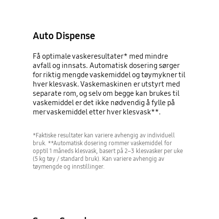
Auto Dispense
Få optimale vaskeresultater* med mindre
avfall og innsats. Automatisk dosering sørger
for riktig mengde vaskemiddel og tøymykner til
hver klesvask. Vaskemaskinen er utstyrt med
separate rom, og selv om begge kan brukes til
vaskemiddel er det ikke nødvendig å fylle på
mer vaskemiddel etter hver klesvask**.
*Faktiske resultater kan variere avhengig av individuell
bruk. **Automatisk dosering rommer vaskemiddel for
opptil 1 måneds klesvask, basert på 2–3 klesvasker per uke
(5 kg tøy / standard bruk). Kan variere avhengig av
tøymengde og innstillinger.