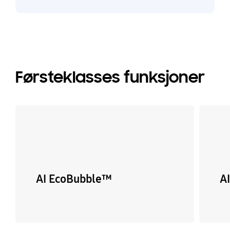
Førsteklasses funksjoner
AI EcoBubble™
A