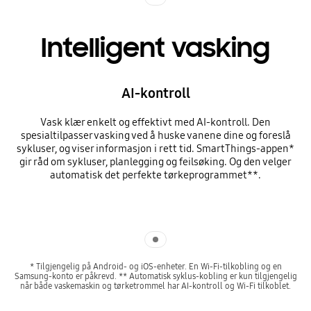
Intelligent vasking
AI-kontroll
Vask klær enkelt og effektivt med AI-kontroll. Den
spesialtilpasser vasking ved å huske vanene dine og foreslå
sykluser, og viser informasjon i rett tid. SmartThings-appen*
gir råd om sykluser, planlegging og feilsøking. Og den velger
automatisk det perfekte tørkeprogrammet**.
Indicator 1
* Tilgjengelig på Android- og iOS-enheter. En Wi-Fi-tilkobling og en
Samsung-konto er påkrevd. ** Automatisk syklus-kobling er kun tilgjengelig
når både vaskemaskin og tørketrommel har AI-kontroll og Wi-Fi tilkoblet.