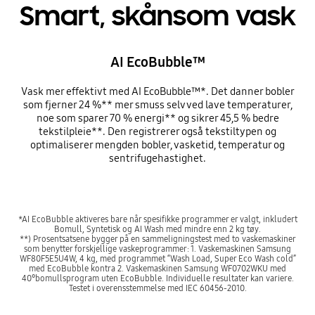
Smart, skånsom vask
AI EcoBubble™
Vask mer effektivt med AI EcoBubble™*. Det danner bobler
som fjerner 24 %** mer smuss selv ved lave temperaturer,
noe som sparer 70 % energi** og sikrer 45,5 % bedre
tekstilpleie**. Den registrerer også tekstiltypen og
optimaliserer mengden bobler, vasketid, temperatur og
sentrifugehastighet.
*AI EcoBubble aktiveres bare når spesifikke programmer er valgt, inkludert
Bomull, Syntetisk og AI Wash med mindre enn 2 kg tøy.
**) Prosentsatsene bygger på en sammeligningstest med to vaskemaskiner
som benytter forskjellige vaskeprogrammer: 1. Vaskemaskinen Samsung
WF80F5E5U4W, 4 kg, med programmet “Wash Load, Super Eco Wash cold”
med EcoBubble kontra 2. Vaskemaskinen Samsung WF0702WKU med
40°bomullsprogram uten EcoBubble. Individuelle resultater kan variere.
Testet i overensstemmelse med IEC 60456-2010.