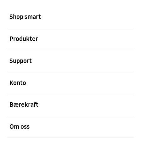
Åpen
Footer Navigation
Shop smart
Åpen
Produkter
Åpen
Support
Åpen
Konto
Åpen
Bærekraft
Åpen
Om oss