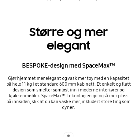
Større og mer
elegant
BESPOKE-design med SpaceMax™
Gjør hjemmet mer elegant og vask mer tøy med en kapasitet
på hele 11 kg i et standard 600 mm kabinett. Et enkelt og flatt
design som smelter sømløst inn i moderne interiører og
kjøkkenmøbler. SpaceMax™-teknologien gir også mer plass
på innsiden, slik at du kan vaske mer, inkludert store ting som
dyner.
Indicator 1