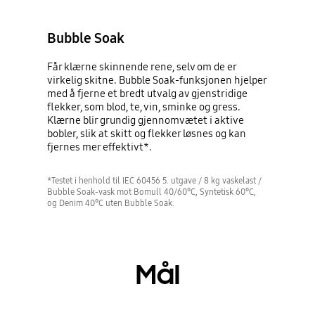
Bubble Soak
Får klærne skinnende rene, selv om de er
virkelig skitne. Bubble Soak-funksjonen hjelper
med å fjerne et bredt utvalg av gjenstridige
flekker, som blod, te, vin, sminke og gress.
Klærne blir grundig gjennomvætet i aktive
bobler, slik at skitt og flekker løsnes og kan
fjernes mer effektivt*.
*Testet i henhold til IEC 60456 5. utgave / 8 kg vaskelast /
Bubble Soak-vask mot Bomull 40/60°C, Syntetisk 60°C,
og Denim 40°C uten Bubble Soak.
Mål