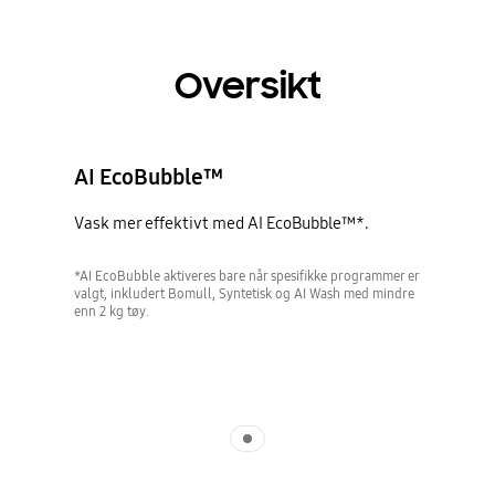
Oversikt
AI EcoBubble™
Vask mer effektivt med AI EcoBubble™*.
*AI EcoBubble aktiveres bare når spesifikke programmer er
valgt, inkludert Bomull, Syntetisk og AI Wash med mindre
enn 2 kg tøy.
Indicator 1