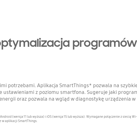
 optymalizacja programó
mi potrzebami. Aplikacja SmartThings* pozwala na szybki
e ustawieniami z poziomu smartfona. Sugeruje jaki progra
e energii oraz pozwala na wgląd w diagnostykę urządzenia w
roid (wersja 11 lub wyższa) i iOS (wersja 15 lub wyższa). Wymagane połączenie z siecią Wi-F
 w aplikacji SmartThings.