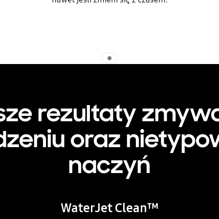
Indicator 1
sze rezultaty zmyw
zeniu oraz nietypo
naczyń
WaterJet Clean™