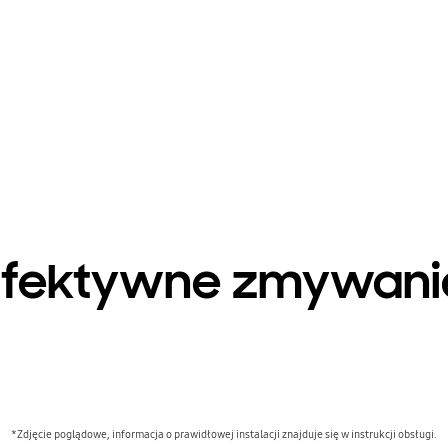
Efektywne zmywani
*Zdjęcie poglądowe, informacja o prawidłowej instalacji znajduje się w instrukcji obsługi.