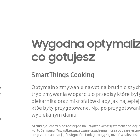
w
Wygodna optymaliz
co gotujesz
SmartThings Cooking
e
Optymalne zmywanie nawet najbrudniejszych
m
tryb zmywania w oparciu o przepisy które był
piekarnika oraz mikrofalówki aby jak najlep
któe były przygotowane. Np. po przygotowani
wypiekanym daniu.
i i
*Aplikacja SmartThings dostępna na urządzeniach z systemem operacyjnym
konto Samsung. Wszystkie zarządzane urządzenia muszą być zarejestrowa
połączone z aplikacją. Dostępność i funkcje mogą się różnić w zależności 