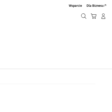
Wsparcie
Dla Biznesu
Szukaj
Koszyk
Zaloguj się/Zarejestruj
Szukaj