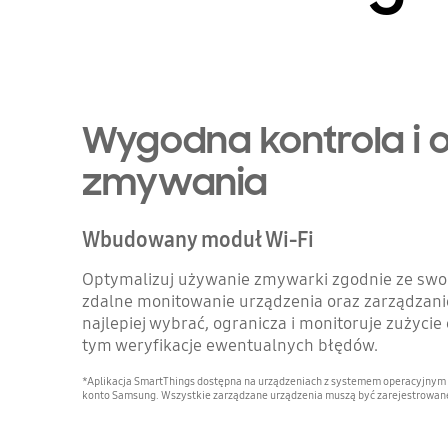
Wygodna kontrola i
zmywania
Wbudowany moduł Wi-Fi
Optymalizuj używanie zmywarki zgodnie ze swoi
zdalne monitowanie urządzenia oraz zarządzani
najlepiej wybrać, ogranicza i monitoruje zużyci
tym weryfikacje ewentualnych błędów.
*Aplikacja SmartThings dostępna na urządzeniach z systemem operacyjnym And
konto Samsung. Wszystkie zarządzane urządzenia muszą być zarejestrowane