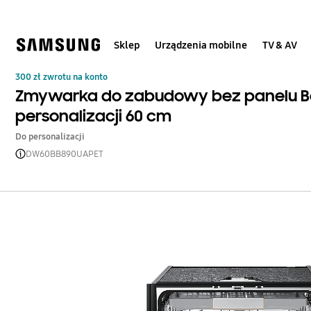
Skip
to
content
Sklep
Urządzenia mobilne
TV & AV
300 zł zwrotu na konto
Zmywarka do zabudowy bez panelu Be
personalizacji 60 cm
Do personalizacji
DW60BB890UAPET
Open Tooltip Layer