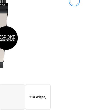
panelu
Bespoke
AI
do
personalizac
60
cm
+14 więcej