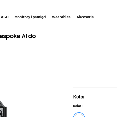
AGD
Monitory i pamięci
Wearables
Akcesoria
spoke AI do
Zmywarka
do
Kolor
zabudowy
Kolor :
bez
Do personalizacji