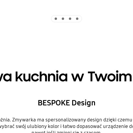
Indicator 1
Indicator 2
Indicator 3
Indicator 4
wa kuchnia w Twoi
BESPOKE Design
różnia. Zmywarka ma spersonalizowany design dzięki czemu 
brać swój ulubiony kolor i łatwo dopasować urządzenie do 
nawet jeśli zmieni się z czasem.