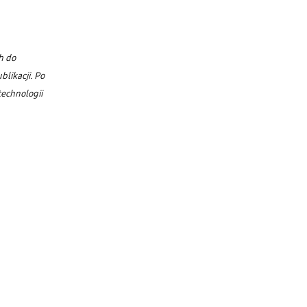
h do
likacji. Po
technologii