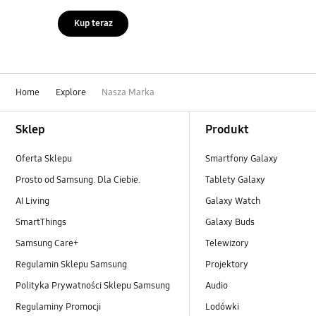
Kup teraz
Home
Explore
Nasza Marka
Footer Navigation
Sklep
Produkt
Oferta Sklepu
Smartfony Galaxy
Prosto od Samsung. Dla Ciebie.
Tablety Galaxy
AI Living
Galaxy Watch
SmartThings
Galaxy Buds
Samsung Care+
Telewizory
Regulamin Sklepu Samsung
Projektory
Polityka Prywatności Sklepu Samsung
Audio
Regulaminy Promocji
Lodówki