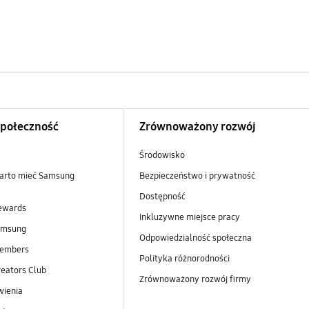
Społeczność
Zrównoważony rozwój
Środowisko
arto mieć Samsung
Bezpieczeństwo i prywatność
Dostępność
ewards
Inkluzywne miejsce pracy
amsung
Odpowiedzialność społeczna
embers
Polityka różnorodności
eators Club
Zrównoważony rozwój firmy
wienia