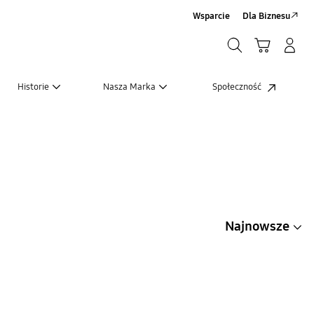
Wsparcie
Dla Biznesu
Szukaj
Koszyk
Zaloguj się/Zarejestruj
Szukaj
Historie
Nasza Marka
Społeczność
Najnowsze