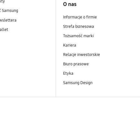
kty
O nas
ść Samsung
Informacje o firmie
wslettera
Strefa biznesowa
llet
Tożsamość marki
Kariera
Relacje inwestorskie
Biuro prasowe
Etyka
Samsung Design