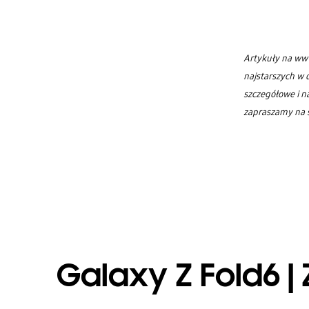
Artykuły na ww
najstarszych w d
szczegółowe i n
zapraszamy na 
Galaxy Z Fold6 | 