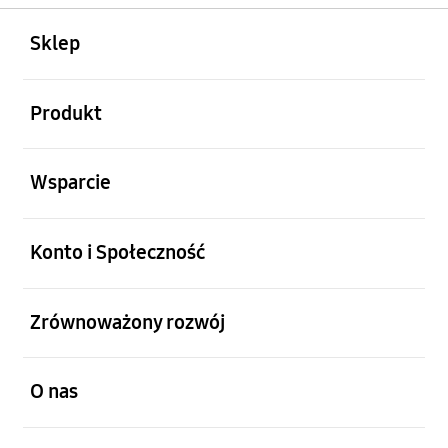
otwarty
Footer Navigation
Sklep
otwarty
Produkt
otwarty
Wsparcie
otwarty
Konto i Społeczność
otwarty
Zrównoważony rozwój
otwarty
O nas