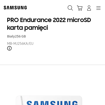
Skip
to
Szukaj
Koszyk
Navigation
Zaloguj się
content
PRO Endurance 2022 microSD
karta pamięci
Biały
256 GB
MB-MJ256KA/EU
Open Tooltip Layer
P
En
20
mi
ka