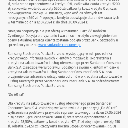
zł; stała stopa oprocentowania kredytu 0%; całkowita kwota kredytu 5200
zł; całkowita kwota do zapłaty 5200 zł; całkowity koszt kredytu 0 zł; czas
obowiązywania umowy: 20 miesięcy, wysokość 20 równych rat
miesięcznych 260 zł. Propozycja kredytu obowiązuje dla umów zawartych
w terminie od dnia 12.07.2024 r. do dnia 30.09.2024 r.
Niniejsza propozycja nie jest ofertą w rozumieniu art. 66 Kodeksu
Cywilnego. Decyzja o przyznaniu i warunkach kredytu z uwzględnieniem
oceny aktualnej sytuacji Klienta zostanie podjęta przez Bank. Szczegóły u
sprzedawcy oraz na
www.santanderconsumer.pl
Samsung Electronics Polska Sp. z o.o. występujący w roli pośrednika
kredytowego informuje swoich klientów o możliwości skorzystania z
kredytu na zakup towarów i usług oferowanego przez Santander Consumer
Bank S.A. z siedzibą we Wrocławiu, udostępnia swoim klientom wniosek o
kredyt na zakup towarów i usług Santander Consumer Bank S.A. oraz
przyjmuje oświadczenia o odstąpieniu od umów o kredyt na zakup towarów
i usług zawartych przez Santander Consumer Bank S.A. za pośrednictwem
Samsung Electronics Polska Sp. z o.o.
"Do 60 rat"
Dla kredytu na zakup towarów i usług oferowanego przez Santander
Consumer Bank S.A. z siedzibą we Wrocławiu, dla propozycji „Do 60 rat”
wyliczenia na podstawie przykładu reprezentatywnego na dzień 27.06.2024
r. są następujące: cena towaru 3000 zł, stała stopa oprocentowania
kredytu: 18,50%, całkowity koszt kredytu: 474,51 zł obejmuje: prowizję: 150
zł, odsetki: 324,51 zł, Rzeczywista Roczna Stopa Oprocentowania (RRSO)