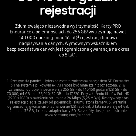
rejestracji
Zdumiewająco niezawodna wytrzymałość. Karty PRO
Endurance o pojemnościach do 256 GB¹ wytrzymują nawet
140 000 godzin (ponad 16 lat)² rejestracji filmów i
nadpisywania danych. Wymownym wskaźnikiem
bezpieczeństwa danych jest ograniczona gwarancja na okres
do 5 lat³.
1. Rzeczywista pamięć użyteczna została zmierzona narzędziem SD Formatter
3.1 na systemie plikowym exFAT i może być mniejsza niz oznaczona. 2. W
zależności od pojemności: wersja 256 GB - do 140,160 godzin; 128 GB - do
70,080; 64 GB - do 35,040; 32 GB - do 17,520. Przy założeniu filmów Full HD
(1920 x 1080) o natężeniu strumienia 26 Mbps (3,25 MB/s). Rzeczywisty czas
rejestracji ciągłej zależy od pojemności akumulatora kamery. 3. Warunki
ograniczonej gwarancji: 5 lat na wersje 128 i 256 GB, 3 lata na wersję 64 GB,
2 lata na 32 GB, 1 rok na adapter karty SD. Szczegóły dostępne na stronie
www.samsung.com/support.