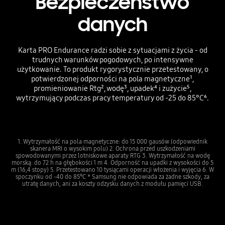
Bezpieczeństwo
danych
Karta PRO Endurance radzi sobie z sytuacjami z życia - od
trudnych warunków pogodowych, po intensywne
użytkowanie. To produkt rygorystycznie przetestowany, o
potwierdzonej odporności na pola magnetyczne¹,
promieniowanie Rtg², wodę³, upadek⁴ i zużycie⁵,
wytrzymujący podczas pracy temperatury od -25 do 85°C⁶.
1. Wytrzymałość na pola magnetyczne: do 15 000 gausów (odpowiednik
skanera MRI o wysokim polu) 2. Ochrona przed uszkodzeniami
spowodowanymi przez lotniskowe aparaty RTG 3. Wytrzymałość na wodę
morską: do 72 h na głębokości 1 m 4. Odporność na upadki z wysokości do 5
m (16,4 stopy) 5. Przetestowano 10 tysiącami operacji włożenia i wyjęcia 6. W
spoczynku od -40 do 85°C * Samsung nie odpowiada za żadne szkody, za
utratę danych, ani za koszty odzysku danych z modułu pamięci USB.