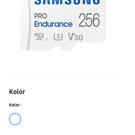
pa
Kolor
Kolor :
Biały