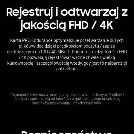
Rejestruj i odtwarzaj z
jakością FHD / 4K
Karta PRO Endurance optymalizuje przetwarzanie dużych
plików wideo dzięki prędkościom odczytu / zapisu
dochodzącym do 100 / 40 MB/s1. Ponadto, rozdzielczości FHD
i 4K pozwalają rejestrować ważne chwile z wielką
klarownością i szczegółowością wtedy, gdy jest to najbardziej
potrzebne.
¹ Wydajność mierzona w wewnętrznym środowisku testowym. Prędkości
odczytu i zapisu zależą od interfejsu współpracującego urządzenia,
warunków użytkowania i innych czynników.