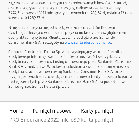
31,91%, całkowita kwota kredytu (bez kredytowanych kosztów): 3000 zł;
czas obowiązywania umowy: 12 miesięcy; całkowita kwota do zapłaty
3474,51 zł; wysokość 11 miesięcznych równych rat 289,54 zł; ostatnia 12 rata
w wysokości 289,57 zł.
Niniejsza propozycja nie jest ofertą w rozumieniu art. 66 Kodeksu
Cywilnego. Decyzja o warunkach i przyznaniu kredytu z uwzględnieniem
oceny aktualnej sytuacji Klienta, zostanie podjęta przez Santander
Consumer Bank S.A. Szczegóły na
www.santanderconsumer.pl
.
Samsung Electronics Polska Sp. z o.o. występujący w roli pośrednika
kredytowego informuje swoich klientów o możliwości skorzystania z
kredytu na zakup towarów i usług oferowanego przez Santander Consumer
Bank S.A. z siedzibą we Wrocławiu, udostępnia swoim klientom wniosek o
kredyt na zakup towarów i usług Santander Consumer Bank S.A. oraz
przyjmuje oświadczenia o odstąpieniu od umów o kredyt na zakup towarów
i usług zawartych przez Santander Consumer Bank S.A. za pośrednictwem
Samsung Electronics Polska Sp. z o.o.
Home
Pamięci masowe
Karty pamięci
PRO Endurance 2022 microSD karta pamięci