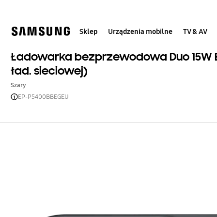
Skip
to
content
Sklep
Urządzenia mobilne
TV & AV
Ładowarka bezprzewodowa Duo 15W E
ład. sieciowej)
Szary
EP-P5400BBEGEU
Open Tooltip Layer