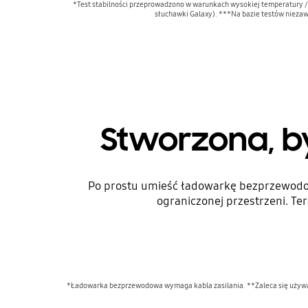
*Test stabilności przeprowadzono w warunkach wysokiej temperatury /
słuchawki Galaxy). ***Na bazie testów nieza
Stworzona, b
Po prostu umieść ładowarkę bezprzewodow
ograniczonej przestrzeni. Ter
*Ładowarka bezprzewodowa wymaga kabla zasilania. **Zaleca się używan