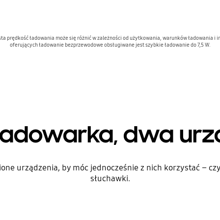
ista prędkość ładowania może się różnić w zależności od użytkowania, warunków ładowania 
oferujących ładowanie bezprzewodowe obsługiwane jest szybkie ładowanie do 7,5 W.
ładowarka, dwa urz
e urządzenia, by móc jednocześnie z nich korzystać – czy 
słuchawki.