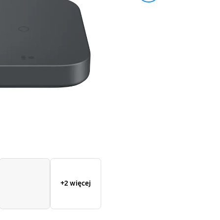
P5400
(bez
ład.
sieciowej)
+2 więcej