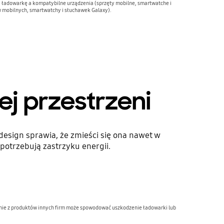
 ładowarkę a kompatybilne urządzenia (sprzęty mobilne, smartwatche i
 mobilnych, smartwatchy i słuchawek Galaxy).
j przestrzeni
sign sprawia, że zmieści się ona nawet w
 potrzebują zastrzyku energii.
nie z produktów innych firm może spowodować uszkodzenie ładowarki lub