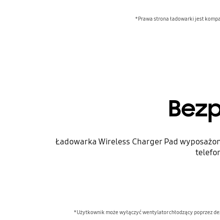
*Prawa strona ładowarki jest kompat
Bezp
Ładowarka Wireless Charger Pad wyposażona
telefo
*Użytkownik może wyłączyć wentylator chłodzący poprzez de