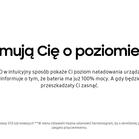
rmują Cię o poziom
D w intuicyjny sposób pokaże Ci poziom naładowania urządz
 informuje o tym, że bateria ma już 100% mocy. A gdy będzie
przeszkadzały Ci zasnąć.
 Galaxy S10 lub nowszych.**W menu Ustawień można ustanowić harmonogram, by o określonej g
ulegało przyciemnieniu.