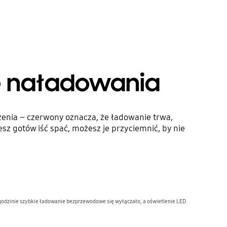
ie naładowania
enia – czerwony oznacza, że ładowanie trwa,
sz gotów iść spać, możesz je przyciemnić, by nie
odzinie szybkie ładowanie bezprzewodowe się wyłączało, a oświetlenie LED