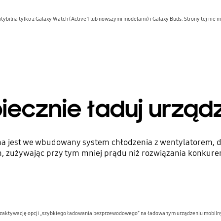
ybilna tylko z Galaxy Watch (Active 1 lub nowszymi modelami) i Galaxy Buds. Strony tej nie
iecznie ładuj urząd
 jest we wbudowany system chłodzenia z wentylatorem, dzi
n, zużywając przy tym mniej prądu niż rozwiązania konkure
zaktywację opcji „szybkiego ładowania bezprzewodowego” na ładowanym urządzeniu mobilnym