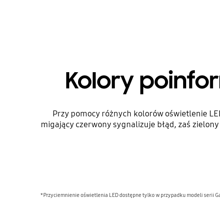
Kolory poinfo
Przy pomocy różnych kolorów oświetlenie LE
migający czerwony sygnalizuje błąd, zaś zielony
*Przyciemnienie oświetlenia LED dostępne tylko w przypadku modeli serii