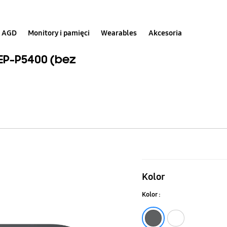
AGD
Monitory i pamięci
Wearables
Akcesoria
P-P5400 (bez
Ładowarka
bezprzewo
Kolor
Duo
Kolor :
15W
EP-
Szary
Biały