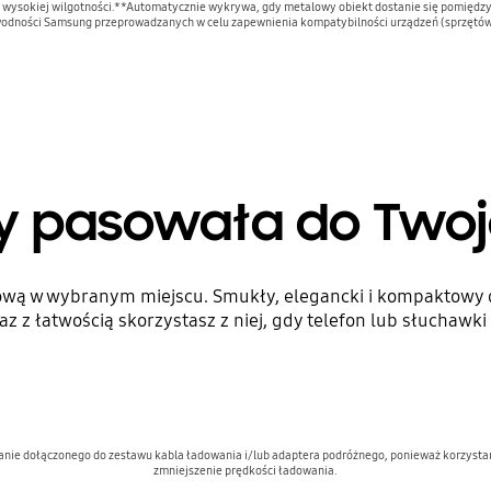
 wysokiej wilgotności.**Automatycznie wykrywa, gdy metalowy obiekt dostanie się pomiędzy
wodności Samsung przeprowadzanych w celu zapewnienia kompatybilności urządzeń (sprzętów
y pasowała do Twoje
ą w wybranym miejscu. Smukły, elegancki i kompaktowy de
az z łatwością skorzystasz z niej, gdy telefon lub słuchawki
ie dołączonego do zestawu kabla ładowania i/lub adaptera podróżnego, ponieważ korzysta
zmniejszenie prędkości ładowania.