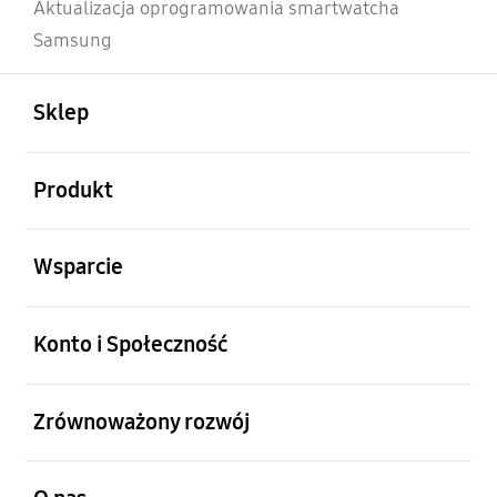
Aktualizacja oprogramowania smartwatcha
Samsung
otwarty
Footer Navigation
Sklep
otwarty
Produkt
otwarty
Wsparcie
otwarty
Konto i Społeczność
otwarty
Zrównoważony rozwój
otwarty