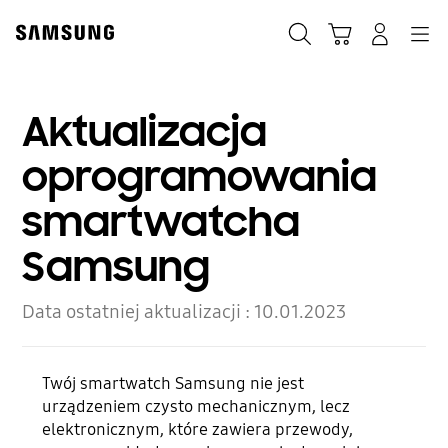
Skip
to
Szukaj
Koszyk
Navigation
Zaloguj się
content
Aktualizacja
oprogramowania
smartwatcha
Samsung
Data ostatniej aktualizacji :
10.01.2023
Twój smartwatch Samsung nie jest
urządzeniem czysto mechanicznym, lecz
elektronicznym, które zawiera przewody,