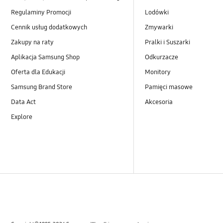
Samsung Apps
Regulaminy Promocji
Lodówki
Sieć i WiFi
Cennik usług dodatkowych
Zmywarki
Zakupy na raty
Pralki i Suszarki
Sprzęt
Aplikacja Samsung Shop
Odkurzacze
Ustawienia
Oferta dla Edukacji
Monitory
Samsung Brand Store
Pamięci masowe
Wiadomość
Data Act
Akcesoria
Zasilanie
Explore