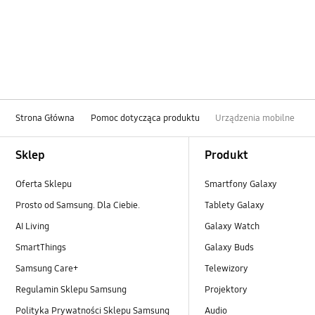
Bateria
Blokada
Bluetooth
Dźwięk
Strona Główna
Pomoc dotycząca produktu
Urządzenia mobilne
Instrukcja użytkowania
Footer Navigation
Sklep
Produkt
Kies/Smart Switch PC
Oferta Sklepu
Smartfony Galaxy
Kopia Zapasowa i Przywracanie
Prosto od Samsung. Dla Ciebie.
Tablety Galaxy
Multimedia
AI Living
Galaxy Watch
SmartThings
Galaxy Buds
Rozmowa i Kontakty
Samsung Care+
Telewizory
SNS
Regulamin Sklepu Samsung
Projektory
Polityka Prywatności Sklepu Samsung
Audio