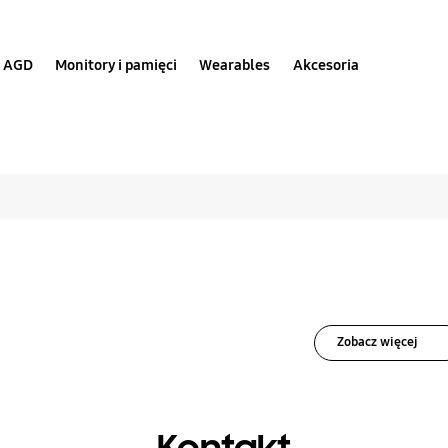
AGD
Monitory i pamięci
Wearables
Akcesoria
związania dla Urząd
Zobacz więcej