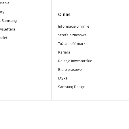
wienia
kty
O nas
ść Samsung
Informacje o firmie
wslettera
Strefa biznesowa
llet
Tożsamość marki
Kariera
Relacje inwestorskie
Biuro prasowe
Etyka
Samsung Design