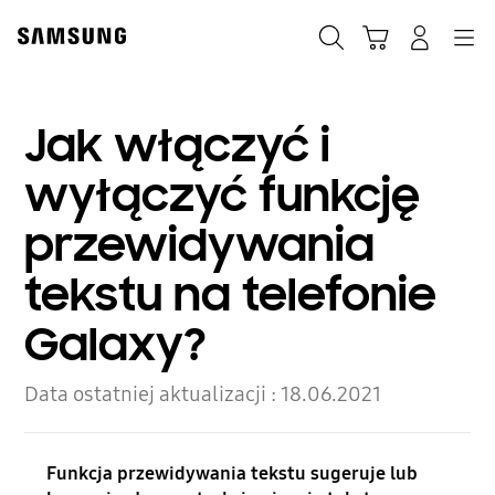
Skip
to
Szukaj
Koszyk
Navigation
Zaloguj się
content
Jak włączyć i
wyłączyć funkcję
przewidywania
tekstu na telefonie
Galaxy?
Data ostatniej aktualizacji :
18.06.2021
Funkcja przewidywania tekstu sugeruje lub