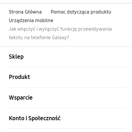
Strona Główna
Pomoc dotycząca produktu
Urządzenia mobilne
Jak włączyć i wyłączyć funkcję przewidywania
tekstu na telefonie Galaxy?
otwarty
Footer Navigation
Sklep
otwarty
Produkt
otwarty
Wsparcie
otwarty
Konto i Społeczność
otwarty