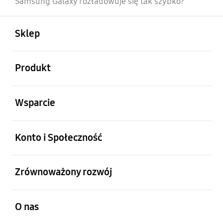
Samsung Galaxy rozładowuje się tak szybko?
otwarty
Footer Navigation
Sklep
otwarty
Produkt
otwarty
Wsparcie
otwarty
Konto i Społeczność
otwarty
Zrównoważony rozwój
otwarty
O nas