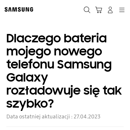
Skip
to
Szukaj
Koszyk
Navigation
Zaloguj się
content
Dlaczego bateria
mojego nowego
telefonu Samsung
Galaxy
rozładowuje się tak
szybko?
Data ostatniej aktualizacji :
27.04.2023