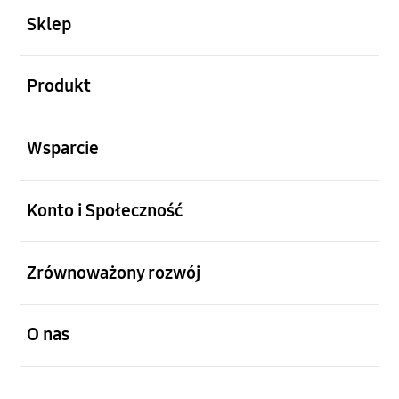
Sklep
otwarty
Produkt
otwarty
Wsparcie
otwarty
Konto i Społeczność
otwarty
Zrównoważony rozwój
otwarty
O nas