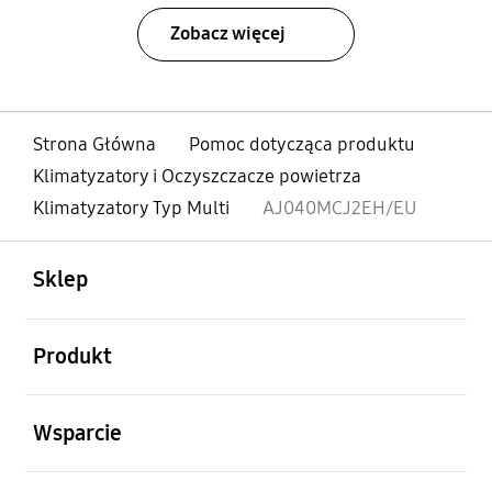
Zobacz więcej
Strona Główna
Pomoc dotycząca produktu
Klimatyzatory i Oczyszczacze powietrza
Klimatyzatory Typ Multi
AJ040MCJ2EH/EU
otwarty
Footer Navigation
Sklep
otwarty
Produkt
otwarty
Wsparcie
otwarty