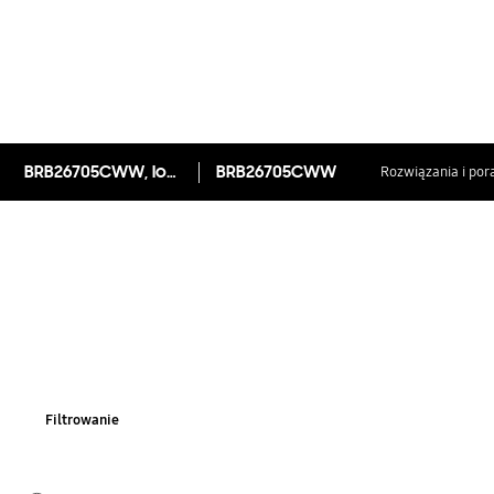
BRB26705CWW, lodówka do zabudowy, technologia Space Max™, 264 l
BRB26705CWW
Rozwiązania i por
Filtrowanie