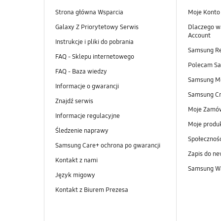
Strona główna Wsparcia
Moje Konto
Galaxy Z Priorytetowy Serwis
Dlaczego w
Account
Instrukcje i pliki do pobrania
Samsung R
FAQ - Sklepu internetowego
Polecam S
FAQ - Baza wiedzy
Samsung M
Informacje o gwarancji
Samsung Cr
Znajdź serwis
Moje Zamó
Informacje regulacyjne
Moje produ
Śledzenie naprawy
Społeczno
Samsung Care+ ochrona po gwarancji
Zapis do ne
Kontakt z nami
Samsung Wa
Język migowy
Kontakt z Biurem Prezesa