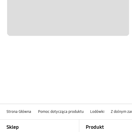
Strona Główna
Pomoc dotycząca produktu
Lodówki
Z dolnym za
Footer Navigation
Sklep
Produkt