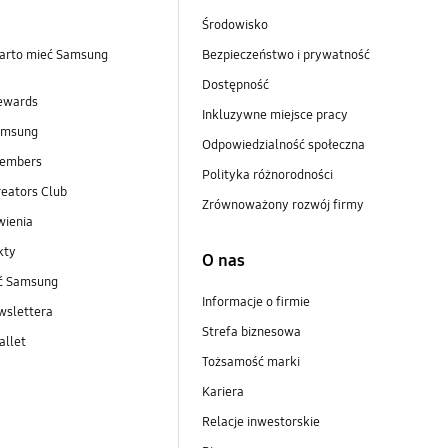
Środowisko
arto mieć Samsung
Bezpieczeństwo i prywatność
Dostępność
ewards
Inkluzywne miejsce pracy
amsung
Odpowiedzialność społeczna
embers
Polityka różnorodności
eators Club
Zrównoważony rozwój firmy
wienia
kty
O nas
ść Samsung
Informacje o firmie
wslettera
Strefa biznesowa
llet
Tożsamość marki
Kariera
Relacje inwestorskie