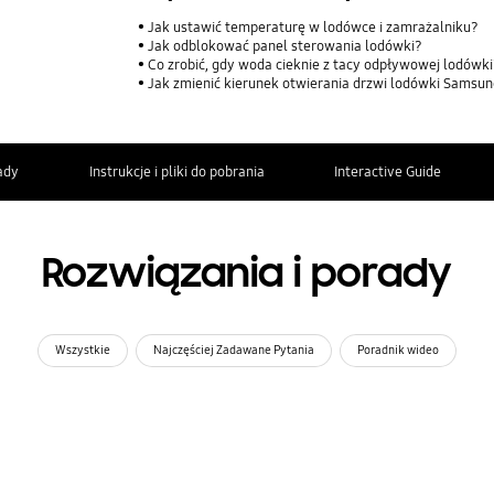
Jak ustawić temperaturę w lodówce i zamrażalniku?
Jak odblokować panel sterowania lodówki?
Co zrobić, gdy woda cieknie z tacy odpływowej lodówk
Jak zmienić kierunek otwierania drzwi lodówki Samsu
ady
Instrukcje i pliki do pobrania
Interactive Guide
Rozwiązania i porady
Wszystkie
Najczęściej Zadawane Pytania
Poradnik wideo