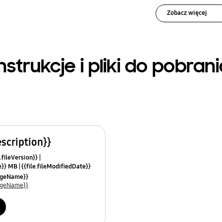
Zobacz więcej
nstrukcje i pliki do pobran
escription}}
.fileVersion}}
ze}} MB
{{file.fileModifiedDate}}
mes}}
uageName}}
uageName}}