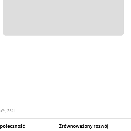
x™, 264 l
Społeczność
Zrównoważony rozwój