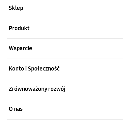
Sklep
otwarty
Produkt
otwarty
Wsparcie
otwarty
Konto i Społeczność
otwarty
Zrównoważony rozwój
otwarty
O nas