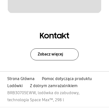
Kontakt
Zobacz więcej
Strona Główna
Pomoc dotycząca produktu
Lodówki
Z dolnym zamrażalnikiem
BRB30705EWW, lodówka do zabudowy,
technologia Space Max™, 298 l
otwarty
Footer Navigation