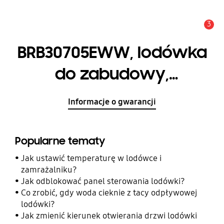
3
Uwaga
BRB30705EWW, lodówka
do zabudowy,
technologia Space
Informacje o gwarancji
Max™, 298 l
Popularne tematy
Jak ustawić temperaturę w lodówce i
zamrażalniku?
Jak odblokować panel sterowania lodówki?
Co zrobić, gdy woda cieknie z tacy odpływowej
lodówki?
Jak zmienić kierunek otwierania drzwi lodówki