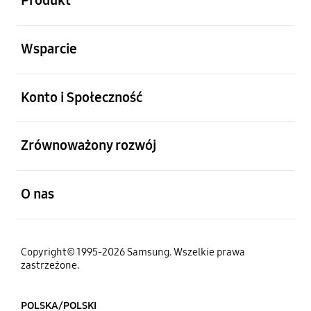
Produkt
otwarty
Wsparcie
otwarty
Konto i Społeczność
otwarty
Zrównoważony rozwój
otwarty
O nas
Copyright© 1995-2026 Samsung. Wszelkie prawa
zastrzeżone.
POLSKA/POLSKI