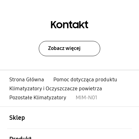
Kontakt
Zobacz więcej
Strona Główna
Pomoc dotycząca produktu
Klimatyzatory i Oczyszczacze powietrza
Pozostałe Klimatyzatory
MIM-N01
otwarty
Footer Navigation
Sklep
otwarty