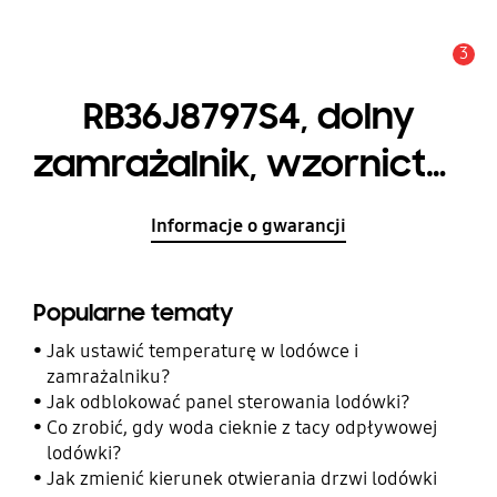
3
Uwaga
RB36J8797S4, dolny
zamrażalnik, wzornictwo
Kitchen Fit, 350 l
Informacje o gwarancji
Popularne tematy
Jak ustawić temperaturę w lodówce i
zamrażalniku?
Jak odblokować panel sterowania lodówki?
Co zrobić, gdy woda cieknie z tacy odpływowej
lodówki?
Jak zmienić kierunek otwierania drzwi lodówki