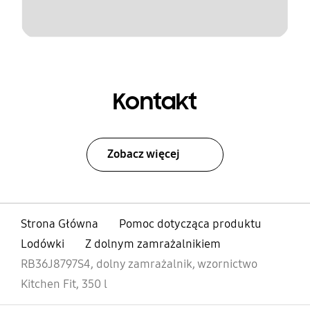
Kontakt
Zobacz więcej
Strona Główna
Pomoc dotycząca produktu
Lodówki
Z dolnym zamrażalnikiem
RB36J8797S4, dolny zamrażalnik, wzornictwo
Kitchen Fit, 350 l
otwarty
Footer Navigation