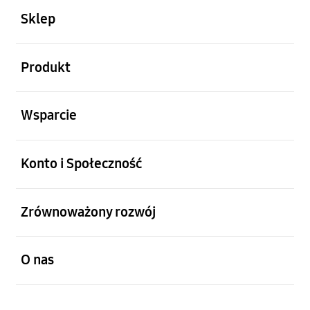
Sklep
otwarty
Produkt
otwarty
Wsparcie
otwarty
Konto i Społeczność
otwarty
Zrównoważony rozwój
otwarty
O nas