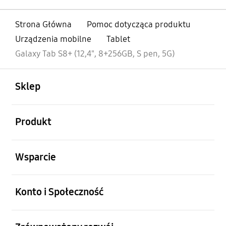
Strona Główna
Pomoc dotycząca produktu
Urządzenia mobilne
Tablet
Galaxy Tab S8+ (12,4", 8+256GB, S pen, 5G)
otwarty
Footer Navigation
Sklep
otwarty
Produkt
otwarty
Wsparcie
otwarty
Konto i Społeczność
otwarty