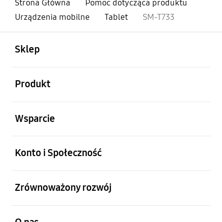
Strona Główna
Pomoc dotycząca produktu
Urządzenia mobilne
Tablet
SM-T733
otwarty
Footer Navigation
Sklep
otwarty
Produkt
otwarty
Wsparcie
otwarty
Konto i Społeczność
otwarty
Zrównoważony rozwój
otwarty
O nas