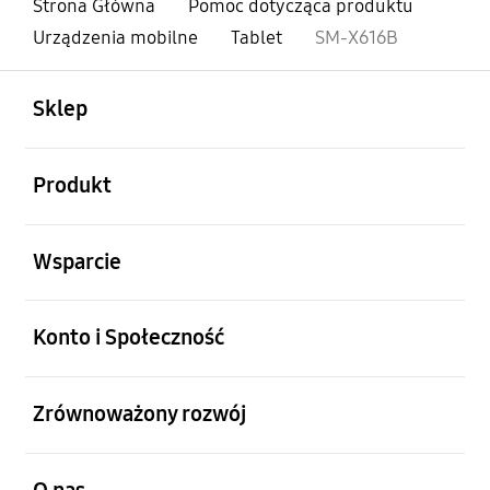
Strona Główna
Pomoc dotycząca produktu
Urządzenia mobilne
Tablet
SM-X616B
otwarty
Footer Navigation
Sklep
otwarty
Produkt
otwarty
Wsparcie
otwarty
Konto i Społeczność
otwarty
Zrównoważony rozwój
otwarty
O nas