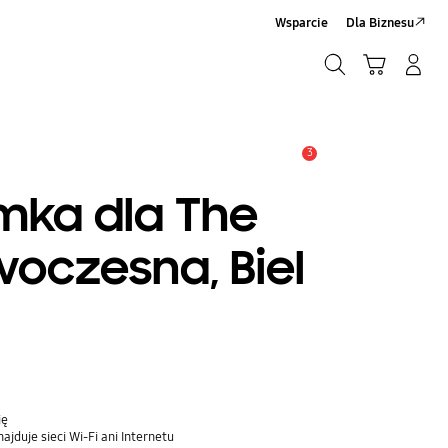
Wsparcie
Dla Biznesu
Szukaj
Koszyk
Zaloguj się/Zarejestruj
Szukaj
3
Uwaga
ka dla The
woczesna, Biel
ję
jduje sieci Wi-Fi ani Internetu