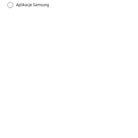
Aplikacje Samsung
Dane techniczne
Dźwięk
Inne- telewizory
Instalacja / Podłączanie
Instrukcja użytkowania
Obraz
Sieć
Inne