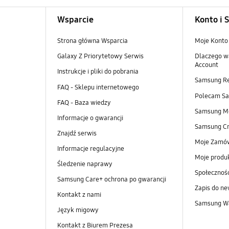
Wsparcie
Konto i 
Strona główna Wsparcia
Moje Konto
Galaxy Z Priorytetowy Serwis
Dlaczego w
Account
Instrukcje i pliki do pobrania
Samsung R
FAQ - Sklepu internetowego
Polecam S
FAQ - Baza wiedzy
Samsung M
Informacje o gwarancji
Samsung Cr
Znajdź serwis
Moje Zamó
Informacje regulacyjne
Moje produ
Śledzenie naprawy
Społeczno
Samsung Care+ ochrona po gwarancji
Zapis do ne
Kontakt z nami
Samsung Wa
Język migowy
Kontakt z Biurem Prezesa