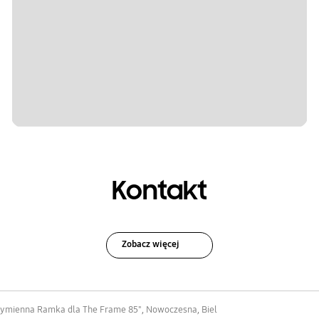
Kontakt
Zobacz więcej
ymienna Ramka dla The Frame 85", Nowoczesna, Biel