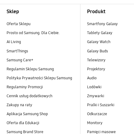
Footer Navigation
Sklep
Produkt
Oferta Sklepu
Smartfony Galaxy
Prosto od Samsung. Dla Ciebie.
Tablety Galaxy
AI Living
Galaxy Watch
SmartThings
Galaxy Buds
Samsung Care+
Telewizory
Regulamin Sklepu Samsung
Projektory
Polityka Prywatności Sklepu Samsung
Audio
Regulaminy Promocji
Lodówki
Cennik usług dodatkowych
Zmywarki
Zakupy na raty
Pralki i Suszarki
Aplikacja Samsung Shop
Odkurzacze
Oferta dla Edukacji
Monitory
Samsung Brand Store
Pamięci masowe