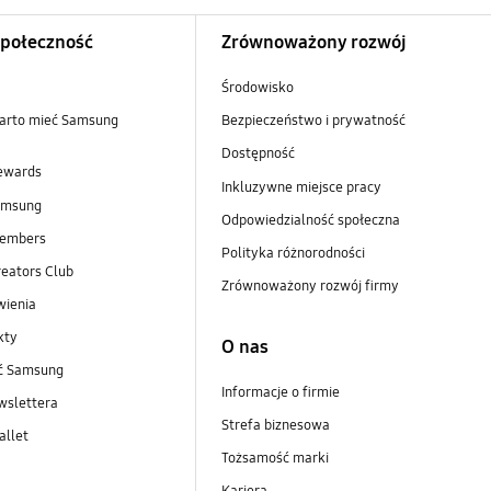
Społeczność
Zrównoważony rozwój
Środowisko
arto mieć Samsung
Bezpieczeństwo i prywatność
Dostępność
ewards
Inkluzywne miejsce pracy
amsung
Odpowiedzialność społeczna
embers
Polityka różnorodności
eators Club
Zrównoważony rozwój firmy
wienia
kty
O nas
ść Samsung
Informacje o firmie
wslettera
Strefa biznesowa
llet
Tożsamość marki