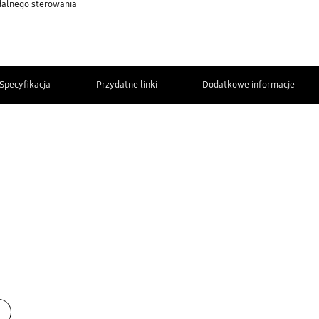
dalnego sterowania
Specyfikacja
Przydatne linki
Dodatkowe informacje
KONTAKT