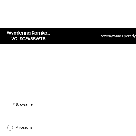
Wymienna Ramka dla The Frame 85", Nowoczesna, Biel
Rozwiązania i porady
VG-SCFA85WTB
Filtrowanie
Akcesoria