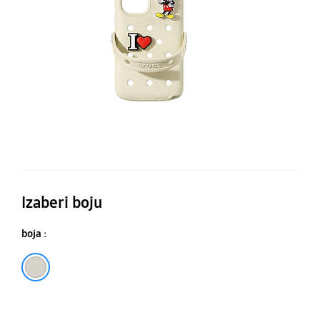
Ul
Izaberi boju
boja :
Bež