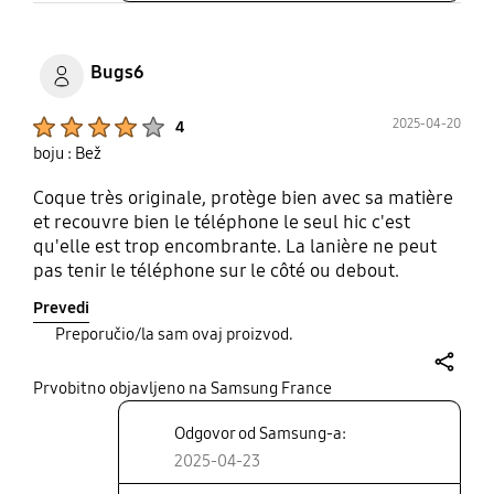
Bugs6
Product Ratings :
2025-04-20
4
boju : Bež
Coque très originale, protège bien avec sa matière
et recouvre bien le téléphone le seul hic c'est
qu'elle est trop encombrante. La lanière ne peut
pas tenir le téléphone sur le côté ou debout.
Prevedi
Preporučio/la sam ovaj proizvod.
share
Prvobitno objavljeno na Samsung France
Odgovor od Samsung-a:
2025-04-23