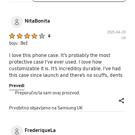
NitaBonita
2025-04-03
Product Ratings :
4
UK
boju : Bež
I love this phone case. It’s probably the most
protective case I’ve ever used. I love how
customizable it is. It’s incredibly durable. I’ve had
this case since launch and there’s no scuffs, dents
or stains on it. The only issue I have is the screws
Prevedi
that hold the strap in place. They do tend to fall out
Preporučio/la sam ovaj proizvod.
which could result in your dropping your phone.
Other reviews have mentioned a screwdriver being
share
included but I didn’t see it in my packaging. I’m
Prvobitno objavljeno na Samsung UK
unable to find a way to buy a crocs one separately.
I dont have a screwdriver that small so I’ll have to
find one myself.
FrederiqueLa