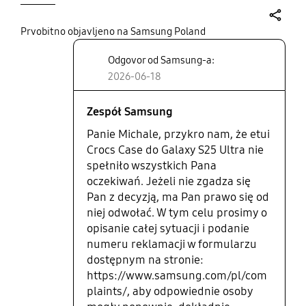
share
Prvobitno objavljeno na Samsung Poland
Odgovor od Samsung-a:
2026-06-18
Zespół Samsung
Panie Michale, przykro nam, że etui
Crocs Case do Galaxy S25 Ultra nie
spełniło wszystkich Pana
oczekiwań. Jeżeli nie zgadza się
Pan z decyzją, ma Pan prawo się od
niej odwołać. W tym celu prosimy o
opisanie całej sytuacji i podanie
numeru reklamacji w formularzu
dostępnym na stronie:
https://www.samsung.com/pl/com
plaints/, aby odpowiednie osoby