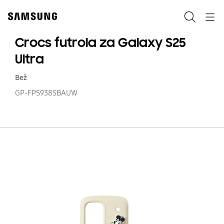
Skip
to
Pretraga
Navigation
content
Crocs futrola za Galaxy S25
Ultra
Bež
GP-FPS938SBAUW
Cr
fu
z
Ga
S2