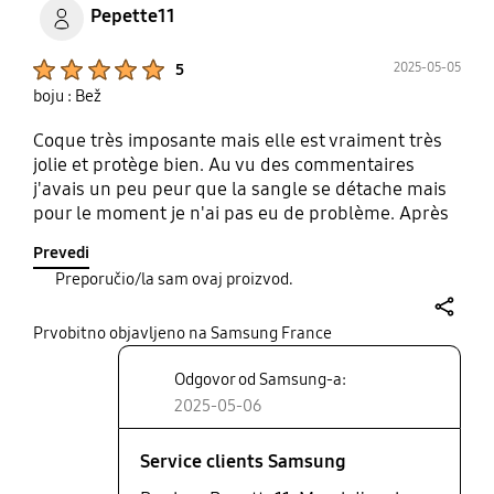
Pepette11
Product Ratings :
2025-05-05
5
boju : Bež
Coque très imposante mais elle est vraiment très
jolie et protège bien. Au vu des commentaires
j'avais un peu peur que la sangle se détache mais
pour le moment je n'ai pas eu de problème. Après
je l'ai laissé à l'endroit où elle était installée
Prevedi
d'origine puis par précaution j'ai vérifié le serrage
Preporučio/la sam ovaj proizvod.
des vis avec l'accessoire inclus. J'ai serré au
maximum et pour le moment je n'ai pas été
share
embêté. Après j'aurais aimé que la sangle soit un
Prvobitno objavljeno na Samsung France
peu plus rigide afin de pouvoir poser le téléphone
Odgovor od Samsung-a:
et le tenir pour regarder une série par exemple
2025-05-06
mais bon en même temps c'est la matière crocs
donc c'est logique. Puis cela aide un peu quand
même mais c'est vrai qu'un peu plus rigide et ou
Service clients Samsung
moins imposante cela aurait été top. Mais