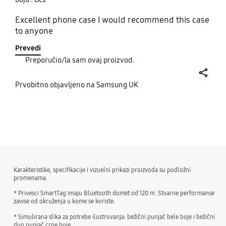
Excellent phone case I would recommend this case
to anyone
Prevedi
Preporučio/la sam ovaj proizvod.
share
Prvobitno objavljeno na Samsung UK
bazaarvoice Certification Label
Karakteristike, specifikacije i vizuelni prikazi proizvoda su podložni
promenama.
* Privesci SmartTag imaju Bluetooth domet od 120 m. Stvarne performanse
zavise od okruženja u kome se koriste.
* Simulirana slika za potrebe ilustrovanja: bežični punjač bele boje i bežični
duo punjač crne boje.