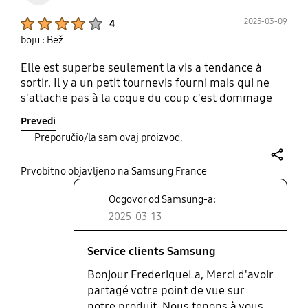
Product Ratings :
2025-03-09
4
boju : Bež
Elle est superbe seulement la vis a tendance à
sortir. Il y a un petit tournevis fourni mais qui ne
s'attache pas à la coque du coup c'est dommage
Prevedi
Preporučio/la sam ovaj proizvod.
share
Prvobitno objavljeno na Samsung France
Odgovor od Samsung-a:
2025-03-13
Service clients Samsung
Bonjour FrederiqueLa, Merci d'avoir
partagé votre point de vue sur
notre produit. Nous tenons à vous