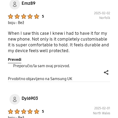
Emz89
2025-02-02
Product Ratings :
5
Norfolk
boju : Bež
When I saw this case I knew i had to have it for my
new phone. Not only is it completely customisable
it is super comfortable to hold. It feels durable and
my device feels well protected.
Prevedi
Preporučio/la sam ovaj proizvod.
share
Prvobitno objavljeno na Samsung UK
Dyl6903
2025-02-01
Product Ratings :
5
North Wales
boju : Bež