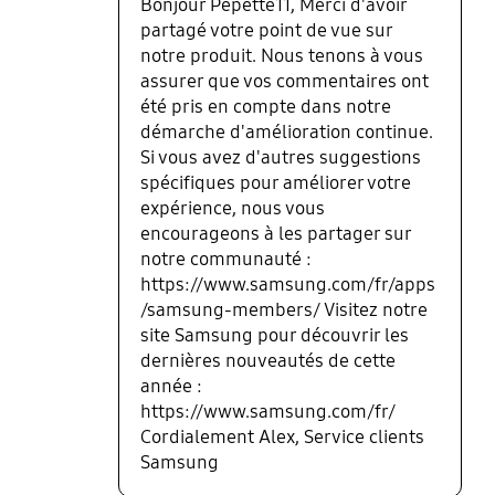
Bonjour Pepette11, Merci d'avoir
franchement ravie de ma coque avec les 2 charm
partagé votre point de vue sur
inclus elle est vraiment très jolie et originale. Je l'ai
notre produit. Nous tenons à vous
eu en cadeau avec mon s25 ultra et je suis ravie de
assurer que vos commentaires ont
l'avoir choisie.
été pris en compte dans notre
démarche d'amélioration continue.
Si vous avez d'autres suggestions
spécifiques pour améliorer votre
expérience, nous vous
encourageons à les partager sur
notre communauté :
https://www.samsung.com/fr/apps
/samsung-members/ Visitez notre
site Samsung pour découvrir les
dernières nouveautés de cette
année :
https://www.samsung.com/fr/
Cordialement Alex, Service clients
Samsung