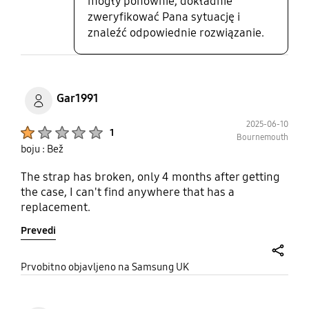
mogły ponownie, dokładnie
zweryfikować Pana sytuację i
znaleźć odpowiednie rozwiązanie.
Gar1991
2025-06-10
Product Ratings :
1
Bournemouth
boju : Bež
The strap has broken, only 4 months after getting
the case, I can't find anywhere that has a
replacement.
Prevedi
share
Prvobitno objavljeno na Samsung UK