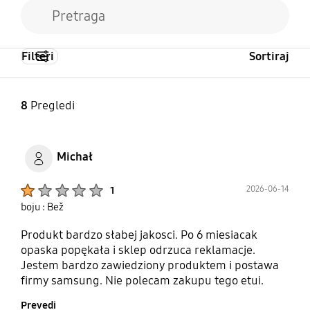
Filteri
Sortiraj
8
Pregledi
Michał
Product Ratings :
2026-06-14
1
boju : Bež
Produkt bardzo słabej jakosci. Po 6 miesiacak
opaska popękała i sklep odrzuca reklamacje.
Jestem bardzo zawiedziony produktem i postawa
firmy samsung. Nie polecam zakupu tego etui.
Szkoda pieniedzy!!!!!!
Prevedi