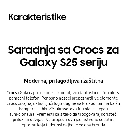
Karakteristike
Saradnja sa Crocs za
Galaxy S25 seriju
Moderna, prilagodljiva i zaštitna
Crocs i Galaxy pripremili su zanimljivu i fantastičnu futrolu za
pametni telefon. Ponosno noseći prepoznatljive elemente
Crocs dizajna, uključujući logo, dugme sa krokodilom na kaišu,
bampere i Jibbitz™ ukrase, ova futrola je i lepa, i
funkcionalna. Premesti kaiš tako da ti odgovara, koristeći
priloženi odvijač. Ne propusti ovu jedinstvenu dodatnu
opremu koja ti donosi najbolje od oba brenda