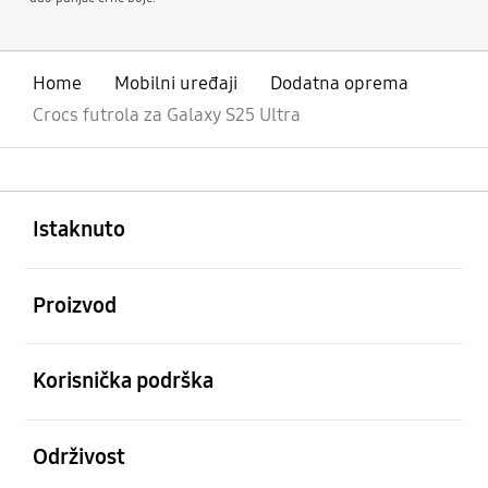
Home
Mobilni uređaji
Dodatna oprema
Crocs futrola za Galaxy S25 Ultra
Otvori
Footer Navigation
Istaknuto
Otvori
Proizvod
Otvori
Korisnička podrška
Otvori
Održivost