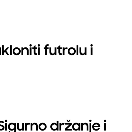
loniti futrolu i
Sigurno držanje i