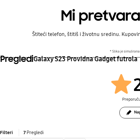
Mi pretvar
Štiteći telefon, štitiš i životnu sredinu. Kup
* Slika je simuliran
Pregledi
Galaxy S23 Providna Gadget futrola
Preporuč
Nap
Filteri
7
Pregledi