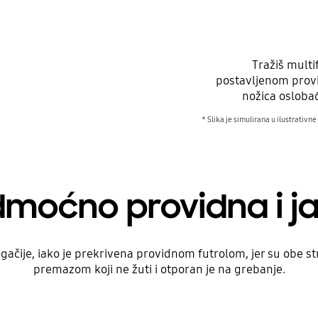
Tražiš multi
postavljenom provi
nožica osloba
* Slika je simulirana u ilustrativn
moćno providna i j
ačije, iako je prekrivena providnom futrolom, jer su obe stra
premazom koji ne žuti i otporan je na grebanje.