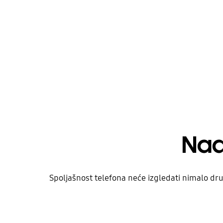
Nad
Spoljašnost telefona neće izgledati nimalo drug