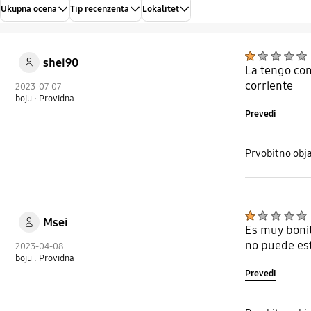
Ukupna ocena
Tip recenzenta
Lokalitet
shei90
La tengo com
corriente
2023-07-07
boju : Providna
Prevedi
Prvobitno obj
Msei
Es muy bonit
no puede est
2023-04-08
boju : Providna
Prevedi