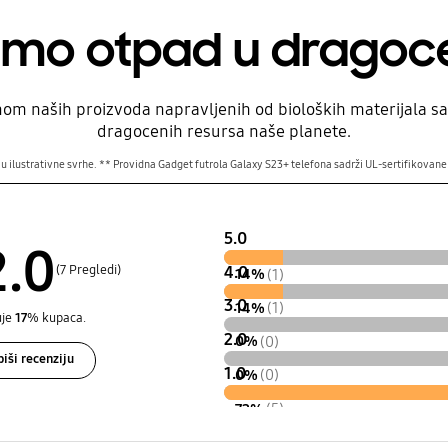
amo otpad u dragoc
ovinom naših proizvoda napravljenih od bioloških materijala 
dragocenih resursa naše planete.
a u ilustrativne svrhe. ** Providna Gadget futrola Galaxy S23+ telefona sadrži UL-sertifikovane
5.0
2.0
(7 Pregledi)
4.0
14%
(1)
3.0
14%
(1)
uje
17
% kupaca.
2.0
0%
(0)
iši recenziju
1.0
0%
(0)
72%
(5)