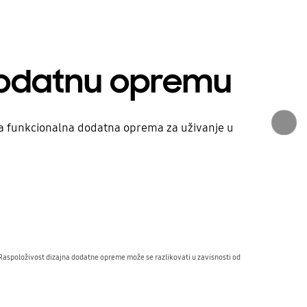
i dodatnu opremu
jna funkcionalna dodatna oprema za uživanje u
Raspoloživost dizajna dodatne opreme može se razlikovati u zavisnosti od