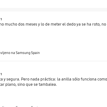
Product Ratings :
1
o mucho dos meses y lo de meter el dedo ya se ha roto, no
avljeno na Samsung Spain
Product Ratings :
1
a y segura. Pero nada práctica: la anilla sólo funciona como
ar plano, sino que se tambalea.