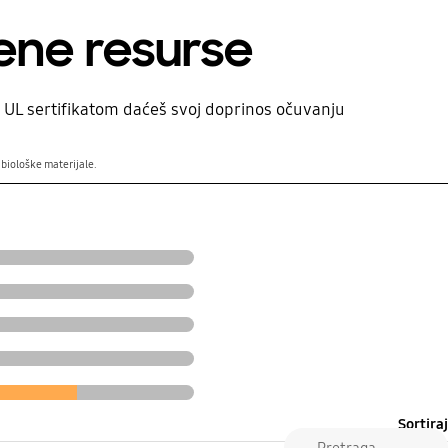
Pre
ene resurse
sa UL sertifikatom daćeš svoj doprinos očuvanju
 biološke materijale.
Posle
Sortiraj