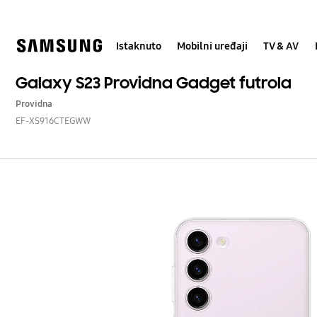
Skip
to
content
Istaknuto
Mobilni uređaji
TV & AV
Galaxy S23 Providna Gadget futrola
Providna
EF-XS916CTEGWW