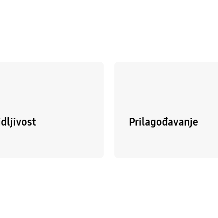
idljivost
Prilagođavanje