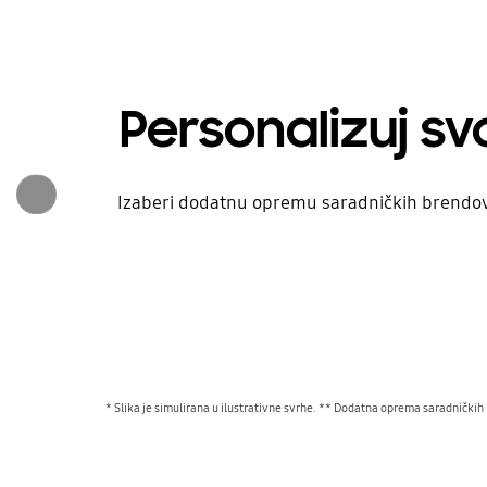
Personalizuj sv
Izaberi dodatnu opremu saradničkih brendova 
* Slika je simulirana u ilustrativne svrhe. ** Dodatna oprema saradničk