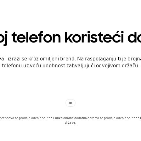
oj telefon koristeć
i izrazi se kroz omiljeni brend. Na raspolaganju ti je bro
telefonu uz veću udobnost zahvaljujući odvojivom držaču.
Indicator 1
ih brendova se prodaje odvojeno. *** Funkcionalna dodatna oprema se prodaje odvojeno. **** 
države.