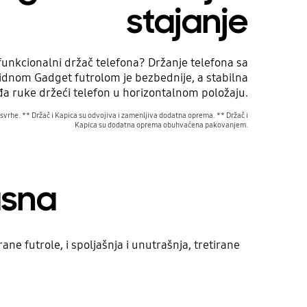
stajanje
funkcionalni držač telefona? Držanje telefona sa
dnom Gadget futrolom je bezbednije, a stabilna
đa ruke držeći telefon u horizontalnom položaju.
e svrhe. ** Držač i Kapica su odvojiva i zamenljiva dodatna oprema. ** Držač i
Kapica su dodatna oprema obuhvaćena pakovanjem.
asna
ne futrole, i spoljašnja i unutrašnja, tretirane