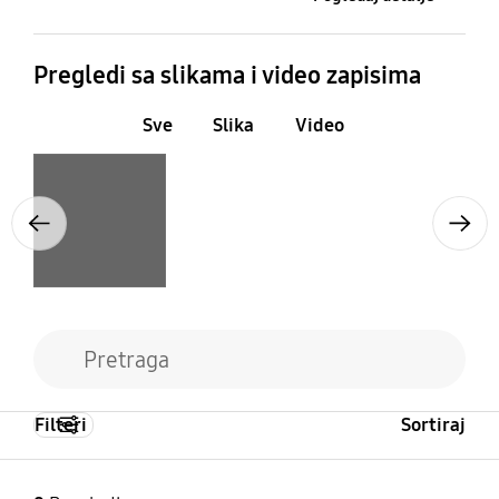
Pregledi sa slikama i video zapisima
Sve
Slika
Video
Layer popup open
Previous
Next
Filteri
Sortiraj