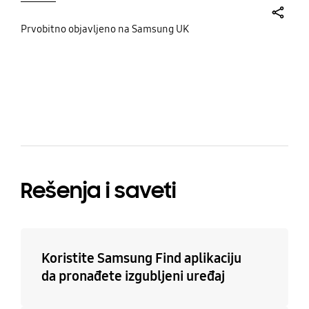
share
Prvobitno objavljeno na Samsung UK
bazaarvoice Certification Label
Rešenja i saveti
Koristite Samsung Find aplikaciju
da pronađete izgubljeni uređaj