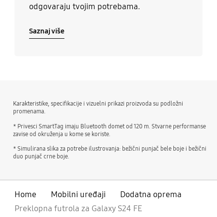
odgovaraju tvojim potrebama.
Saznaj više
Karakteristike, specifikacije i vizuelni prikazi proizvoda su podložni
promenama.
* Privesci SmartTag imaju Bluetooth domet od 120 m. Stvarne performanse
zavise od okruženja u kome se koriste.
* Simulirana slika za potrebe ilustrovanja: bežični punjač bele boje i bežični
duo punjač crne boje.
Home
Mobilni uređaji
Dodatna oprema
Preklopna futrola za Galaxy S24 FE