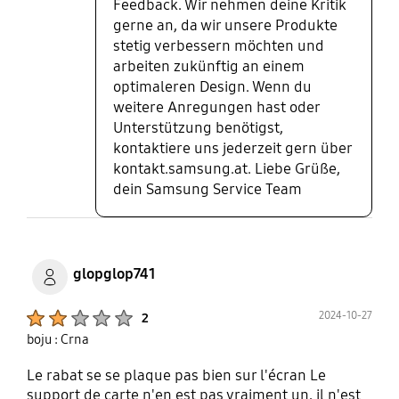
Feedback. Wir nehmen deine Kritik
gerne an, da wir unsere Produkte
stetig verbessern möchten und
arbeiten zukünftig an einem
optimaleren Design. Wenn du
weitere Anregungen hast oder
Unterstützung benötigst,
kontaktiere uns jederzeit gern über
kontakt.samsung.at. Liebe Grüße,
dein Samsung Service Team
glopglop741
Product Ratings :
2024-10-27
2
boju : Crna
Le rabat se se plaque pas bien sur l'écran Le
support de carte n'en est pas vraiment un, il n'est