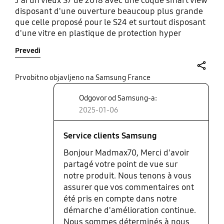
J'ai un vieux S7 de 2018 avec une coque smart view
disposant d'une ouverture beaucoup plus grande
que celle proposé pour le S24 et surtout disposant
d'une vitre en plastique de protection hyper
résistante. Au bout de presque 7 ans d'utilisation,
Prevedi
la vitre de mon S7 qui ne possède pas de vitre de
protection, est impeccable sans aucunes rayures.
Avec le smart view pour le S24, la partie exposée
share
Prvobitno objavljeno na Samsung France
du téléphone ne tiendra pas 7 ans sans rayures. Au
Odgovor od Samsung-a:
bout d'un an il sera abimé si vous ne mettez pas
une vitre de protection. Ou sont les étuis smart
2025-01-06
view d'autrefois qui protège vraiment votre
téléphone !!!!!
Service clients Samsung
Bonjour Madmax70, Merci d'avoir
partagé votre point de vue sur
notre produit. Nous tenons à vous
assurer que vos commentaires ont
été pris en compte dans notre
démarche d'amélioration continue.
Nous sommes déterminés à nous