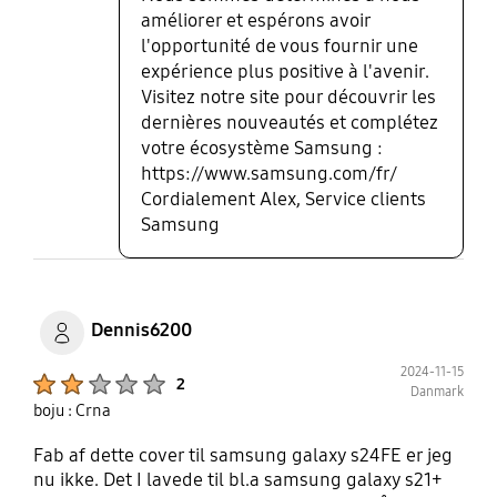
améliorer et espérons avoir
l'opportunité de vous fournir une
expérience plus positive à l'avenir.
Visitez notre site pour découvrir les
dernières nouveautés et complétez
votre écosystème Samsung :
https://www.samsung.com/fr/
Cordialement Alex, Service clients
Samsung
Dennis6200
2024-11-15
Product Ratings :
2
Danmark
boju : Crna
Fab af dette cover til samsung galaxy s24FE er jeg
nu ikke. Det I lavede til bl.a samsung galaxy s21+