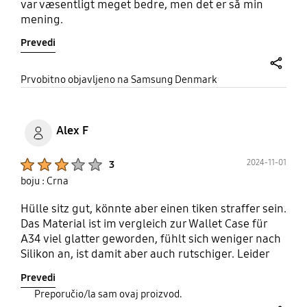
var væsentligt meget bedre, men det er så min
mening.
Prevedi
share
Prvobitno objavljeno na Samsung Denmark
Alex F
Product Ratings :
2024-11-01
3
boju : Crna
Hülle sitz gut, könnte aber einen tiken straffer sein.
Das Material ist im vergleich zur Wallet Case für
A34 viel glatter geworden, fühlt sich weniger nach
Silikon an, ist damit aber auch rutschiger. Leider
wurde auch der Magnet in der Klappe
Prevedi
weggelassen, somit bleibt das Cover nicht von
Preporučio/la sam ovaj proizvod.
selbst geschlossen wenn man es gerade lange