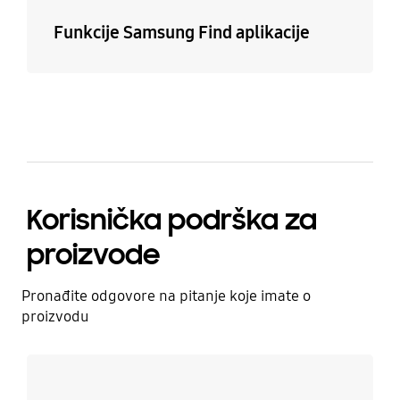
Funkcije Samsung Find aplikacije
Korisnička podrška za
proizvode
Pronađite odgovore na pitanje koje imate o
proizvodu
Saznaj više