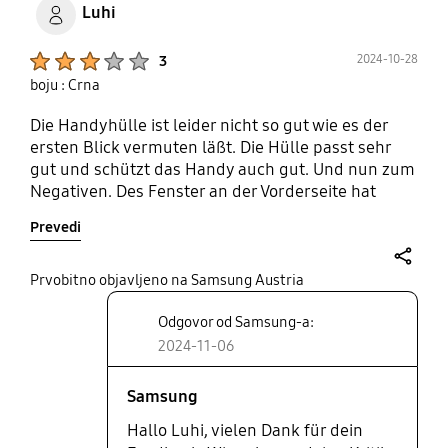
Luhi
Product Ratings :
2024-10-28
3
boju : Crna
Die Handyhülle ist leider nicht so gut wie es der
ersten Blick vermuten läßt. Die Hülle passt sehr
gut und schützt das Handy auch gut. Und nun zum
Negativen. Des Fenster an der Vorderseite hat
keine Verglasung mehr, ist nur ein Loch und damit
Prevedi
auch kein Schutz an dieser Stelle. Klappt man die
Frontklappe komplett zurück, um das Handy
besser halten zu können, beim Fotografieren zum
share
Prvobitno objavljeno na Samsung Austria
Beispiel ist der Ausschnitt (Fenster,Loch) zu klein
Odgovor od Samsung-a:
und deckt die untere Fotolinse teilweise ab.
2024-11-06
Samsung
Hallo Luhi, vielen Dank für dein