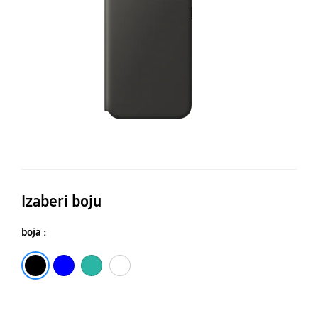
FE
Izaberi boju
boja :
Crna
Plava
Bela
Boja mente