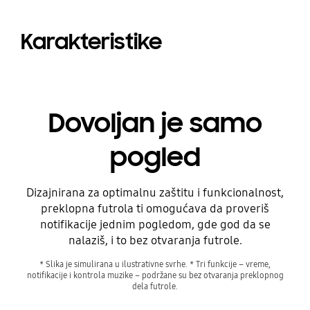
Karakteristike
Dovoljan je samo
pogled
Dizajnirana za optimalnu zaštitu i funkcionalnost,
preklopna futrola ti omogućava da proveriš
notifikacije jednim pogledom, gde god da se
nalaziš, i to bez otvaranja futrole.
* Slika je simulirana u ilustrativne svrhe. * Tri funkcije – vreme,
notifikacije i kontrola muzike – podržane su bez otvaranja preklopnog
dela futrole.
Playing video