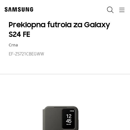
Skip
to
Pretraga
Navigation
content
Preklopna futrola za Galaxy
S24 FE
Crna
EF-ZS721CBEGWW
Pr
fu
z
Ga
S2