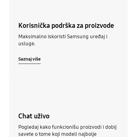
Korisnička podrška za proizvode
Maksimalno iskoristi Samsung uređaj i
usluge.
Saznaj više
Saznaj više
Chat uživo
Pogledaj kako funkcionišu proizvodi i dobij
savete o tome koji modeli najbolje