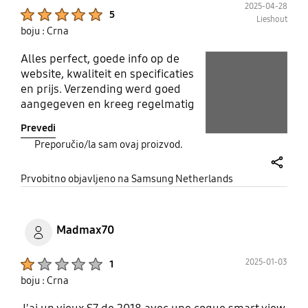
2025-04-28
Product Ratings :
5
Lieshout
boju : Crna
Alles perfect, goede info op de
play video
website, kwaliteit en specificaties
Layer popup open
en prijs. Verzending werd goed
Layer popup open
aangegeven en kreeg regelmatig
de wijzigingen. M.a.w alles perfect
Prevedi
geregeld
Preporučio/la sam ovaj proizvod.
share
Prvobitno objavljeno na Samsung Netherlands
Madmax70
Product Ratings :
2025-01-03
1
boju : Crna