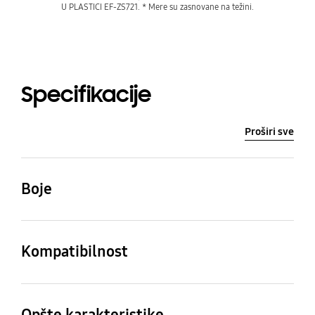
U PLASTICI EF-ZS721. * Mere su zasnovane na težini.
Specifikacije
Proširi sve
Boje
Crna
Kompatibilnost
Odgovarajući modeli
Galaxy S24 FE
Opšte karakteristike