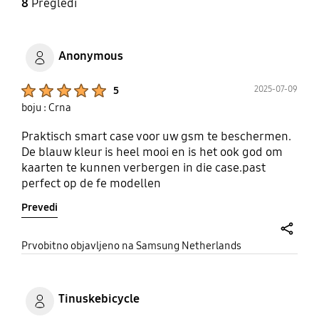
8
Pregledi
Anonymous
Product Ratings :
2025-07-09
5
boju : Crna
Praktisch smart case voor uw gsm te beschermen.
De blauw kleur is heel mooi en is het ook god om
kaarten te kunnen verbergen in die case.past
perfect op de fe modellen
Prevedi
share
Prvobitno objavljeno na Samsung Netherlands
Tinuskebicycle