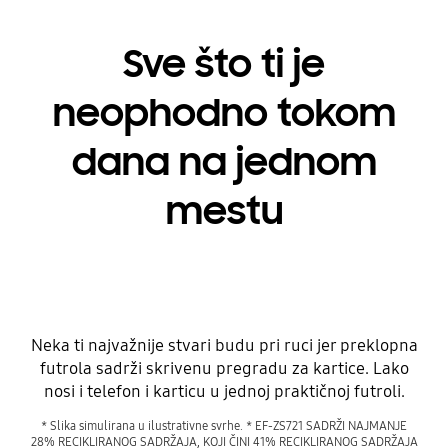
Sve što ti je
neophodno tokom
dana na jednom
mestu
Neka ti najvažnije stvari budu pri ruci jer preklopna
futrola sadrži skrivenu pregradu za kartice. Lako
nosi i telefon i karticu u jednoj praktičnoj futroli.
* Slika simulirana u ilustrativne svrhe. * EF-ZS721 SADRŽI NAJMANJE
28% RECIKLIRANOG SADRŽAJA, KOJI ČINI 41% RECIKLIRANOG SADRŽAJA